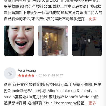
讓我們來看看醜小鴨變天鵝日誌(自己說哈哈哈哈)呼~終於
畢業惹!!!(歡呼)茫茫婚紗公司/婚紗工作室到底要從何找起這
是我婚期訂下來後第一個煩惱的問題其實身為婚禮主持人的
自己看過的婚紗/婚紗照也真的是數不清越多選擇...
更多
+ 6
Vera Huang
2020-11-18 20:17
晶宴 新莊會館 婚禮企劃/音控Niki 小幫手品蓁 公關/訂席業
務Connie新秘#Alice小珈 Alice's make up & hairstyle
studio宴客婚紗#貳月婚紗 貳月婚紗 Moon's Wedding婚
禮攝影 #舜哥 婚攝阿舜 Shun Photography婚禮...
更多