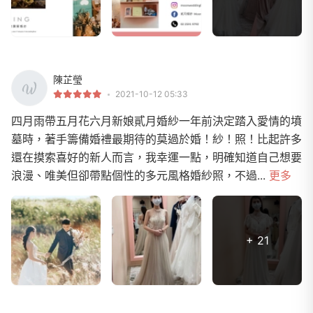
陳芷瑩
2021-10-12 05:33
四月雨帶五月花六月新娘貳月婚紗一年前決定踏入愛情的墳
墓時，著手籌備婚禮最期待的莫過於婚！紗！照！比起許多
還在摸索喜好的新人而言，我幸運一點，明確知道自己想要
浪漫、唯美但卻帶點個性的多元風格婚紗照，不過...
更多
+ 21