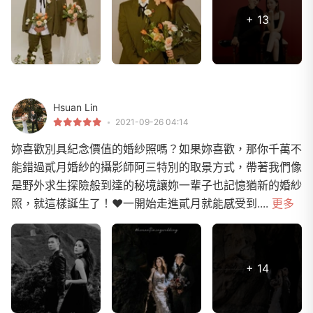
+ 13
Hsuan Lin
2021-09-26 04:14
妳喜歡別具紀念價值的婚紗照嗎？如果妳喜歡，那你千萬不
能錯過貳月婚紗的攝影師阿三特別的取景方式，帶著我們像
是野外求生探險般到達的秘境讓妳一輩子也記憶猶新的婚紗
照，就這樣誕生了！❤一開始走進貳月就能感受到....
更多
+ 14