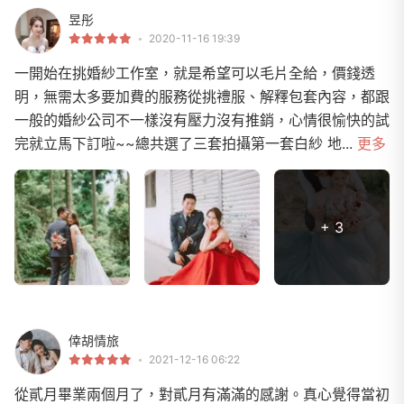
昱彤
2020-11-16 19:39
一開始在挑婚紗工作室，就是希望可以毛片全給，價錢透
明，無需太多要加費的服務從挑禮服、解釋包套內容，都跟
一般的婚紗公司不一樣沒有壓力沒有推銷，心情很愉快的試
完就立馬下訂啦~~總共選了三套拍攝第一套白紗 地...
更多
+ 3
倖胡情旅
2021-12-16 06:22
從貳月畢業兩個月了，對貳月有滿滿的感謝。真心覺得當初