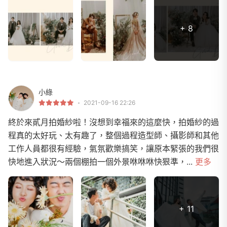
+ 8
小綠
2021-09-16 22:26
終於來貳月拍婚紗啦！沒想到幸福來的這麼快，拍婚紗的過
程真的太好玩、太有趣了，整個過程造型師、攝影師和其他
工作人員都很有經驗，氣氛歡樂搞笑，讓原本緊張的我們很
快地進入狀況～兩個棚拍一個外景咻咻咻快狠準，...
更多
+ 11