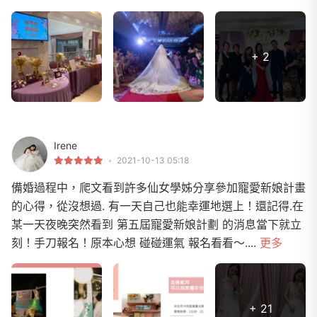
+ 2
Irene
2021-10-13 05:18
備婚過程中，爬文看到許多仙女學姊分享參加寵愛新娘計畫
的心得，從沒想過. 有一天自己也能幸運地選上！還記得.在
某一天夜晚突然看到 第五屆寵愛新娘計劃 的消息當下就立
刻！手刀報名！原本心想 碰碰運氣 報名看看～....
更多
+ 21