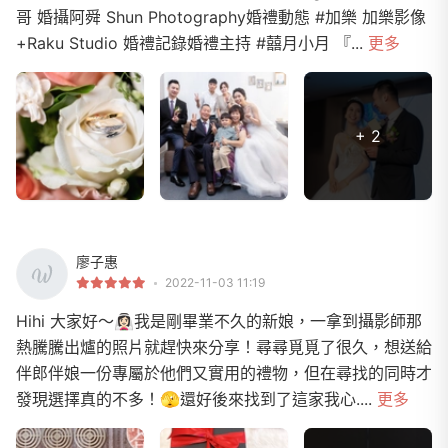
哥 婚攝阿舜 Shun Photography婚禮動態 #加樂 加樂影像
+Raku Studio 婚禮記錄婚禮主持 #囍月小月 『...
更多
+ 2
廖子惠
2022-11-03 11:19
Hihi 大家好～👰🏻‍♀️我是剛畢業不久的新娘，一拿到攝影師那
熱騰騰出爐的照片就趕快來分享！尋尋覓覓了很久，想送給
伴郎伴娘一份專屬於他們又實用的禮物，但在尋找的同時才
發現選擇真的不多！🫣還好後來找到了這家我心....
更多