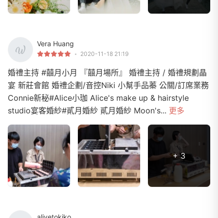
Vera Huang
2020-11-18 21:19
婚禮主持 #囍月小月 『囍月場所』 婚禮主持 / 婚禮規劃晶
宴 新莊會館 婚禮企劃/音控Niki 小幫手品蓁 公關/訂席業務
Connie新秘#Alice小珈 Alice's make up & hairstyle
studio宴客婚紗#貳月婚紗 貳月婚紗 Moon's...
更多
+ 3
alivetokiko