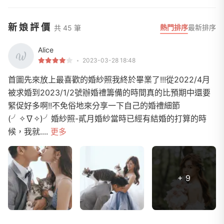
新娘評價
熱門排序
最新排序
共 45 筆
Alice
2023-03-28 18:48
首圖先來放上最喜歡的婚紗照我終於畢業了!!!從2022/4月
被求婚到2023/1/2號辦婚禮籌備的時間真的比預期中還要
緊促好多啊!!不免俗地來分享一下自己的婚禮細節
(╯✧∇✧)╯婚紗照-貳月婚紗當時已經有結婚的打算的時
候，我就....
更多
+ 9