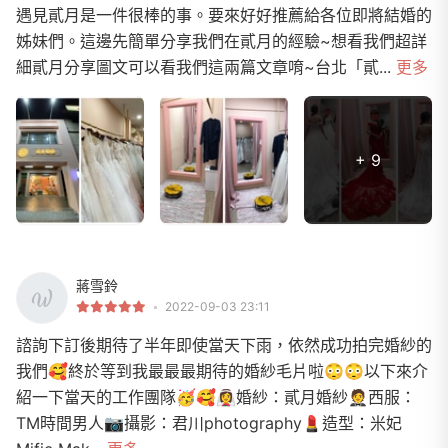
遇見貳月是一件很棒的事。要來好好推薦給各位即將結婚的
姊妹們。這邊先簡單分享我們在貳月的經驗~想看我們超詳
細貳月分享圖文可以看我們這兩篇文章唷~台北「貳...
更多
+ 9
蔣雪鈴
2022-09-03 23:11
諮詢下訂後期待了半年即使當天下雨，依然成功拍完婚紗的
我們🥰終於等到我最最最期待的婚紗毛片啦😳😳以下來介
紹一下當天的工作團隊🥳🥰👰‍♀️婚紗：貳月婚紗 🤵西服：
TM時間男人📷攝影：君川photography💄造型：米妃