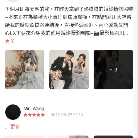
下個月即將宴客的我，在昨天拿到了熱騰騰的婚紗精修照啦
~本來正在為婚禮大小事忙到焦頭爛額，在點開君川大神傳
給我的婚紗照檔案連結後，直接熱淚盈眶、內心感動又開
心!以下要來介紹我的貳月婚紗攝影團隊~📷攝影師君川...
更多
+ 9
Mini Wang
2021-09-27 22:30
...
更多