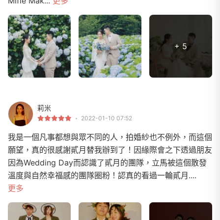
Mifie Mak...
更多
+ 5
莉米
2022-01-10 07:52
我是一個凡事都想與眾不同的人，拍婚紗也不例外，而這個
願望，真的很感謝貳月替我辦到了！因緣際會之下透過朋友
因為Wedding Day而認識了貳月的團隊，立馬被這個散發
溫度與自然幸福感的團隊圈粉！認真的看過一輪貳月....
更多