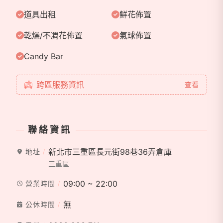
婚禮周邊服務無論從小到大：婚禮小物、金飾飾品、婚
道具出租
鮮花佈置
禮求婚道具、新秘、婚禮攝影等⋯也可以在我們這邊找
的到喔！秉持全程服務的主旨，幫新人省下更多時間和
乾燥/不凋花佈置
氣球佈置
金錢，並且服務至上的理念，這就是肯尼西爾婚禮佈置
的誕生緣由^^
Candy Bar
跨區服務資訊
查看
聯絡資訊
新北市三重區長元街98巷36弄倉庫
地址
三重區
09:00 ~ 22:00
營業時間
無
公休時間