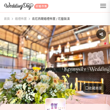
WeddingDay 好婚市集
首頁
婚禮佈置
肯尼西爾婚禮佈置 / 花藝裝潢
收藏商家