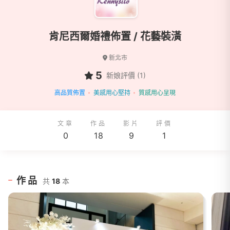
肯尼西爾婚禮佈置 / 花藝裝潢
新北市
5
新娘評價 (1)
高品質佈置
美感用心堅持
質感用心呈現
文章
作品
影片
評價
0
18
9
1
作品
共
18
本