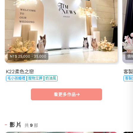
NT$ 25,000 - 35,000
價
K22柔色之戀
客製
毛小孩婚禮
寵物立牌
奶油風
客製
看更多作品
影片
共
9
部