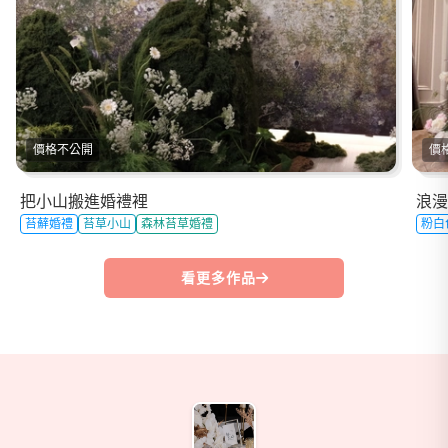
價格不公開
價
把小山搬進婚禮裡
浪漫
苔蘚婚禮
苔草小山
森林苔草婚禮
粉白
看更多作品
商家資訊