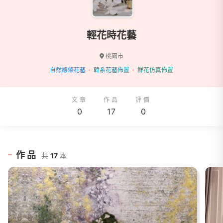
輕花時花藝
桃園市
自然線條花藝
韓系花藝佈置
鮮花仿真佈置
文章
作品
評價
0
17
0
作品
共
17
本