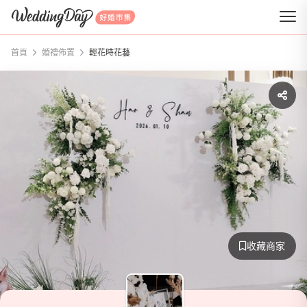
WeddingDay 好婚市集
首頁
婚禮佈置
輕花時花藝
收藏商家