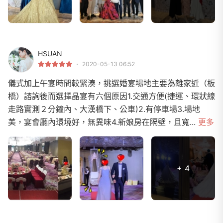
HSUAN
2020-05-13 06:52
儀式加上午宴時間較緊湊，挑選婚宴場地主要為離家近（板
橋）諮詢後而選擇晶宴有六個原因1.交通方便(捷運、環狀線
走路實測２分鐘內、大漢橋下、公車)2.有停車場3.場地
美，宴會廳內環境好，無異味4.新娘房在隔壁，且寬...
更多
+ 4