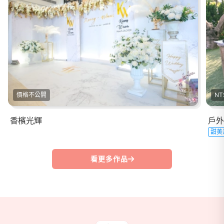
價格不公開
NT
香檳光輝
戶外
甜美
看更多作品
商家資訊