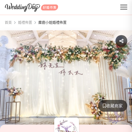
WeddingDay 好婚市集
首頁
婚禮佈置
麋鹿小姐婚禮佈置
收藏商家