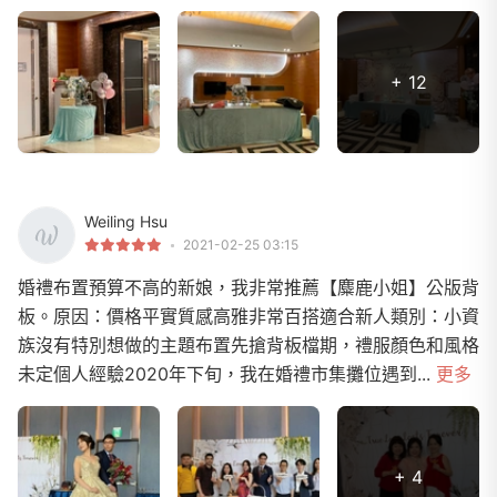
+ 12
Weiling Hsu
2021-02-25 03:15
婚禮布置預算不高的新娘，我非常推薦【麋鹿小姐】公版背
板。原因：價格平實質感高雅非常百搭適合新人類別：小資
族沒有特別想做的主題布置先搶背板檔期，禮服顏色和風格
未定個人經驗2020年下旬，我在婚禮市集攤位遇到...
更多
+ 4