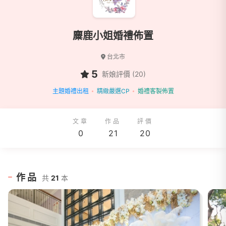
麋鹿小姐婚禮佈置
台北市
5
新娘評價 (20)
主題婚禮出租
精緻嚴選CP
婚禮客製佈置
文章
作品
評價
0
21
20
作品
共
21
本