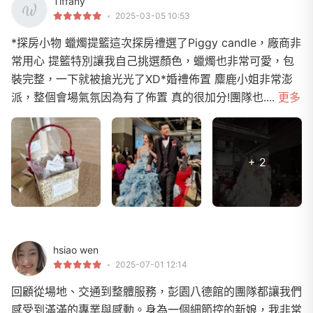
Tiffany
2025-03-05 10:53
*探房小物 蠟燭提籃這次探房禮選了Piggy candle，廠商非
常用心 提籃特別讓我自己挑選顏色，蠟燭也非常可愛，包
裝完整，一下就被搶光光了XD*婚禮佈置 麋鹿小姐非常澎
派，整個會場氣氛因為有了佈置 真的很加分!團隊也....
更多
+ 2
hsiao wen
2025-07-01 12:14
回顧從場地、交通到整體服務，彭園八德館的團隊都讓我們
感受到滿滿的專業與感動。身為一個細節控的新娘，我非常