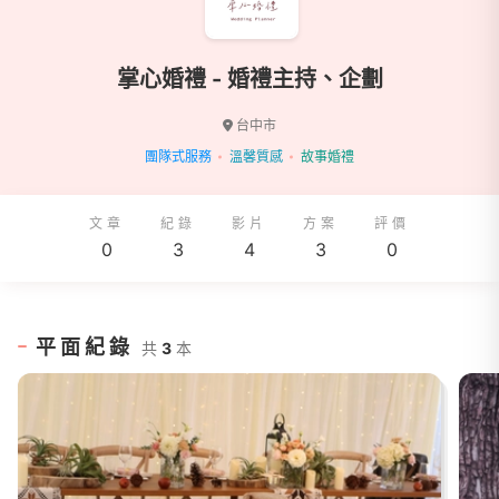
掌心婚禮 - 婚禮主持、企劃
台中市
團隊式服務
溫馨質感
故事婚禮
文章
紀錄
影片
方案
評價
0
3
4
3
0
平面紀錄
共
3
本