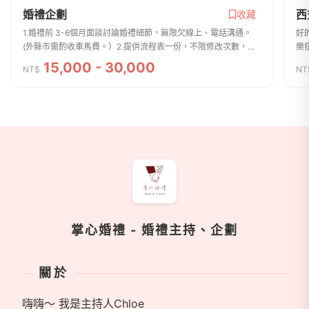
婚禮企劃
西
收藏
1.婚禮前 3-6個月面談討論婚禮細節，無限欠線上、電話溝通。
好
(外縣市需酌收車馬費。）2.提供流程表一份，不限修改次數，喜
樂
宴三天為最後修改日3.婚禮主持團隊：婚顧兼主持一名、場控一
表
15,000 - 30,000
NT$
NT
名、專業音控一名4.客製化音樂清...
服
商家資訊
掌心婚禮 - 婚禮主持、企劃
關於
嗨嗨～ 我是主持人Chloe