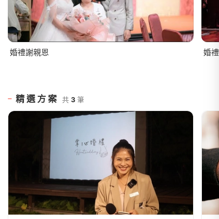
婚禮謝親恩
婚禮
精選方案
共
3
筆