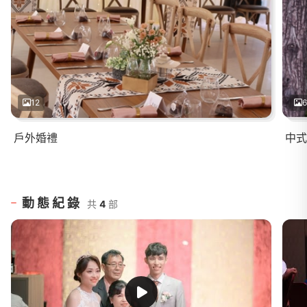
12
6
戶外婚禮
中式
動態紀錄
共
4
部