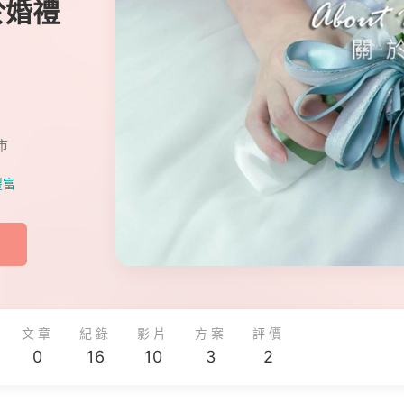
關於婚禮
市
豐富
文章
紀錄
影片
方案
評價
0
16
10
3
2