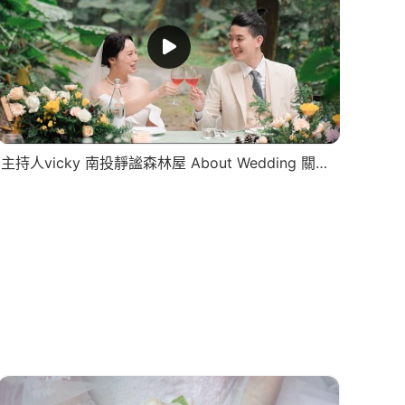
主持人vicky 南投靜謐森林屋 About Wedding 關於婚禮 | 戶外婚禮 | 戶外證婚 | 西式婚禮 | 西式證婚 |婚禮記錄 | 婚禮主持推薦 | 森林系婚禮 |