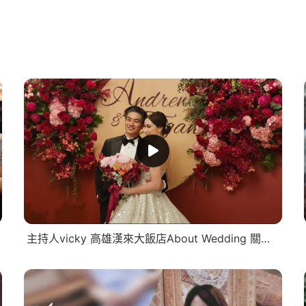
主持人vicky 高雄漢來大飯店About Wedding 關於婚禮 | 文定 | 迎娶 |龍鳳掛| 婚禮記錄 | 婚禮主持推薦 | 快剪快播