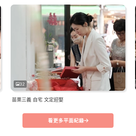
32
苗栗三義 自宅 文定迎娶
看更多平面紀錄