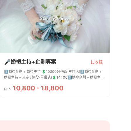
🎤婚禮主持+企劃專案
收藏
1️⃣婚禮企劃 + 婚禮主持 💲10800(不指定主持人)2️⃣婚禮企劃 +
婚禮主持 + 文定 / 迎娶(單儀式)💲144003️⃣婚禮企劃 + 婚禮主持
+ 文定 + 迎娶(雙儀式)💲16800💟以上費用報價皆為不指定主
10,800 - 18,800
持，須指定主持需另加💲2000💟以上報...
NT$