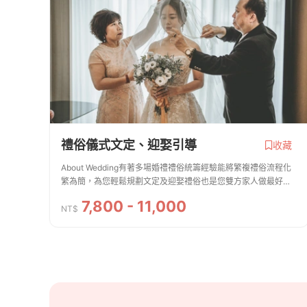
禮俗儀式文定、迎娶引導
收藏
About Wedding有著多場婚禮禮俗統籌經驗能將繁複禮俗流程化
繁為簡，為您輕鬆規劃文定及迎娶禮俗也是您雙方家人做最好的
溝通橋樑，免除新人們面對禮俗上複雜過程的不安。1️⃣禮俗儀式
7,800 - 11,000
文定 / 迎娶(單儀式) 引導 💲78002️...
NT$
商家資訊