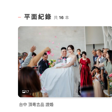
平面紀錄
共
16
本
17
台中 頂粵吉品 證婚