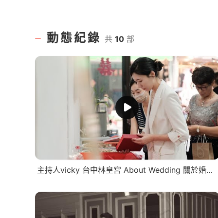
動態紀錄
共
10
部
主持人vicky 台中林皇宮 About Wedding 關於婚禮 |婚禮統籌|婚禮記錄|婚禮遊戲| 婚禮主持推薦 | 文定迎娶拜別