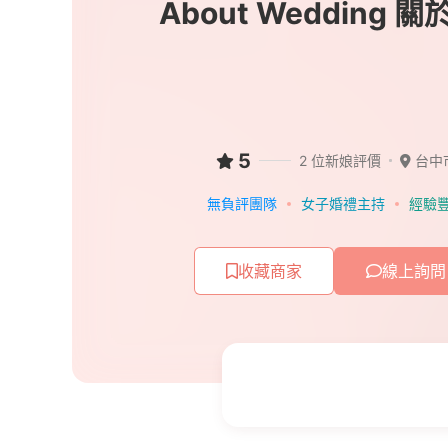
About Wedding 
5
2 位新娘評價
台中
無負評團隊
女子婚禮主持
經驗
收藏商家
線上詢問