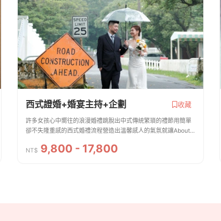
西式證婚+婚宴主持+企劃
收藏
許多女孩心中嚮往的浪漫婚禮跳脫出中式傳統繁瑣的禮節用簡單
卻不失隆重感的西式婚禮流程營造出溫馨感人的氣氛就讓About
wedding來為您完成心中關於婚禮的理想畫面。1️⃣西式證婚企劃
9,800 - 17,800
+ 主持 💲9800(以上費用為不指定主...
NT$