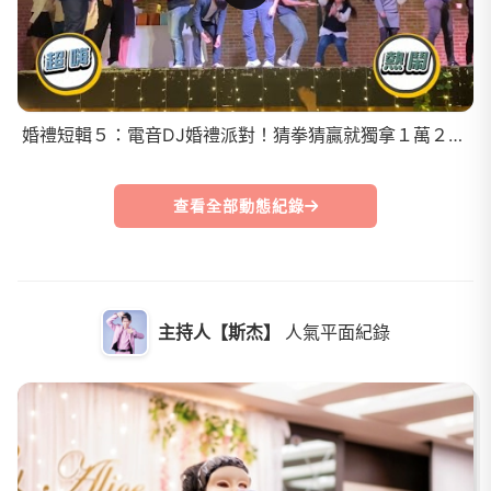
婚禮短輯５：電音DJ婚禮派對！猜拳猜贏就獨拿１萬２？新人驚喜頒獎盃給雙方爸媽！
查看全部動態紀錄
主持人【斯杰】
人氣平面紀錄