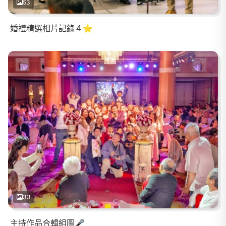
53
婚禮精選相片記錄４⭐
33
主持作品合輯組圖🎤