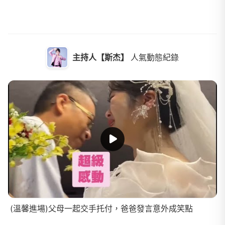
主持人【斯杰】
人氣動態紀錄
(溫馨進場)父母一起交手托付，爸爸發言意外成笑點