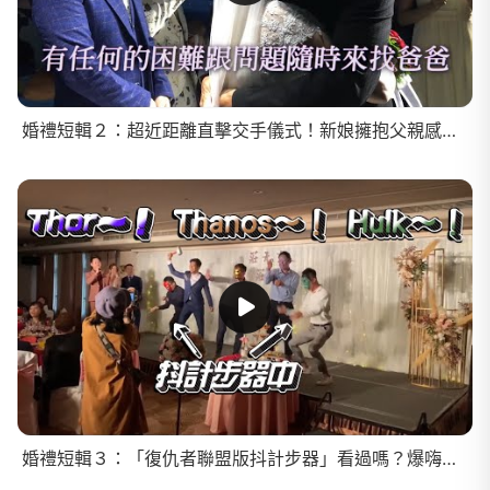
婚禮短輯２：超近距離直擊交手儀式！新娘擁抱父親感動落淚！
婚禮短輯３：「復仇者聯盟版抖計步器」看過嗎？爆嗨又超中二的原創婚禮遊戲！