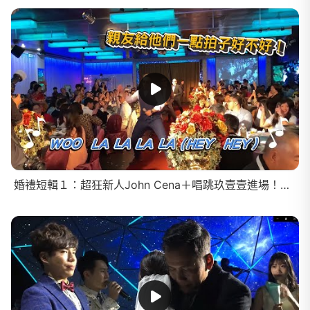
婚禮短輯１：超狂新人John Cena＋唱跳玖壹壹進場！全場連線遊戲Kahoot問答題目竟引起公憤！