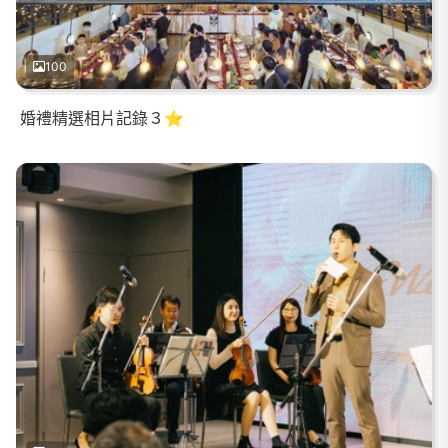
100
婚禮精選相片記錄３⭐