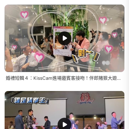
婚禮短輯４：KissCam進場邀賓客接吻！伴郎賭狠大遊戲輸了要捐５千？摸彩全場一人獨得２萬５！