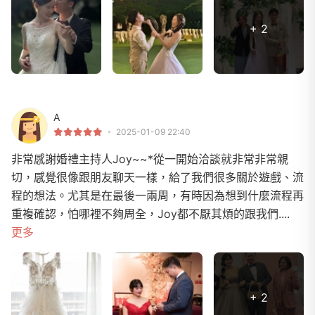
+ 2
A
2025-01-09 22:40
非常感謝婚禮主持人Joy~~*從一開始洽談就非常非常親
切，感覺很像跟朋友聊天一樣，給了我們很多關於遊戲、流
程的想法。尤其是在最後一兩周，有時因為想到什麼流程再
重複確認，怕哪裡不夠周全，Joy都不厭其煩的跟我們....
更多
+ 2