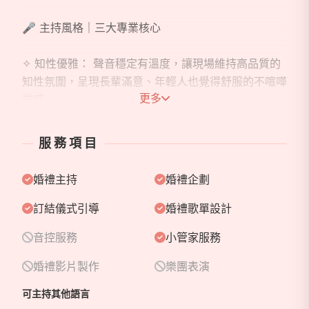
🎤 主持風格｜三大專業核心
✧ 知性優雅： 聲音穩定有溫度，讓現場維持高品質的
知性氛圍，呈現長輩滿意、年輕人也覺得舒服的不喧嘩
更多
質感。
✧ 掌控氣氛： 身為金牛座 I 人，細膩的觀察力是我的
服務項目
強項。我能敏銳察覺現場節奏，在不喧賓奪主的前提
下，精準掌握婚禮氣氛與流暢度。
婚禮主持
婚禮企劃
✧ 新人好友視角： 不僅是主持人，更是妳們身邊最穩
訂結儀式引導
婚禮歌單設計
定的「神隊友」。我習慣站在妳們的角度出發，在處理
音控服務
小管家服務
繁瑣流程的同時，也細心守護妳們當下的所有情緒。
婚禮影片製作
樂團表演
可主持其他語言
✨ 服務項目 ▸ 專業婚禮主持（國、台、略懂韓文） ▸