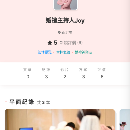
婚禮主持人Joy
新北市
5
新娘評價 (6)
知性優雅
掌控氣氛
婚禮神隊友
文章
紀錄
影片
方案
評價
0
3
2
3
6
平面紀錄
共
3
本