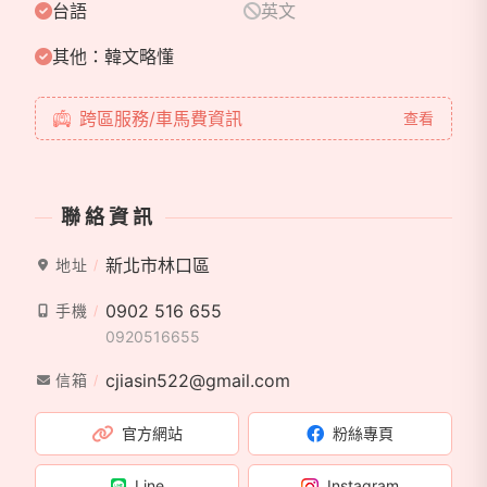
全流程企劃與諮詢 ▸ 婚禮禮俗引導（文定、迎娶、西
台語
英文
式證婚） ▸ 優質婚禮廠商推薦
其他：韓文略懂
💌 檔期預約 📅 2026 、2027婚禮檔期預約中 如果妳
跨區服務/車馬費資訊
查看
也喜歡這種優雅、穩定、且像朋友一樣的陪伴風格，歡
迎私訊或點選 LINE 洽詢連結，我們來聊聊妳的婚禮。
聯絡資訊
新北市林口區
地址
0902 516 655
手機
0920516655
cjiasin522@gmail.com
信箱
官方網站
粉絲專頁
Line
Instagram