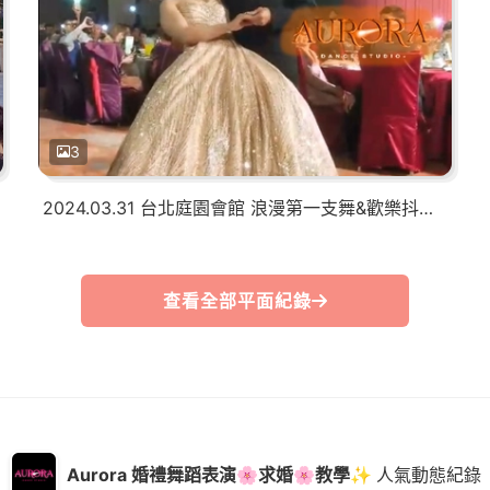
3
2024.03.31 台北庭園會館 浪漫第一支舞&歡樂抖肩表演
查看全部平面紀錄
Aurora 婚禮舞蹈表演🌸求婚🌸教學✨
人氣動態紀錄