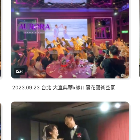
6
2023.09.23 台北 大直典華x蜷川實花藝術空間