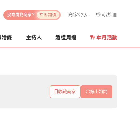
商家登入
登入/註冊
沒時間找商家？
立即詢價
攝婚錄
主持人
婚禮周邊
本月活動
收藏商家
線上詢問