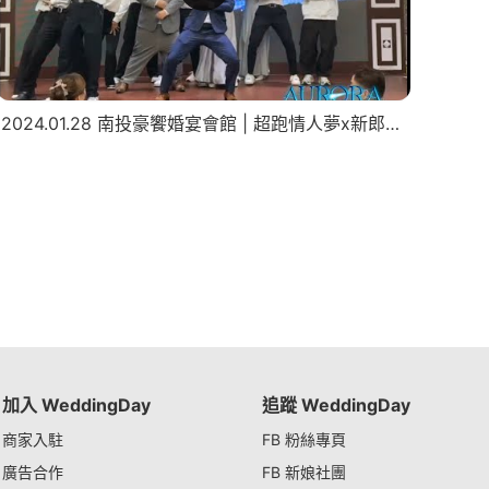
2024.01.28 南投豪饗婚宴會館 | 超跑情人夢x新郎驚喜表演
加入 WeddingDay
追蹤 WeddingDay
商家入駐
FB 粉絲專頁
廣告合作
FB 新娘社團