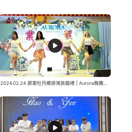
2024.02.24 屏東牡丹鄉排灣族婚禮 | Aurora舞團表演與採訪+練習花絮