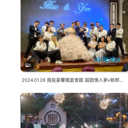
5
2024.01.28 南投豪饗婚宴會館 超跑情人夢x新郎驚喜表演