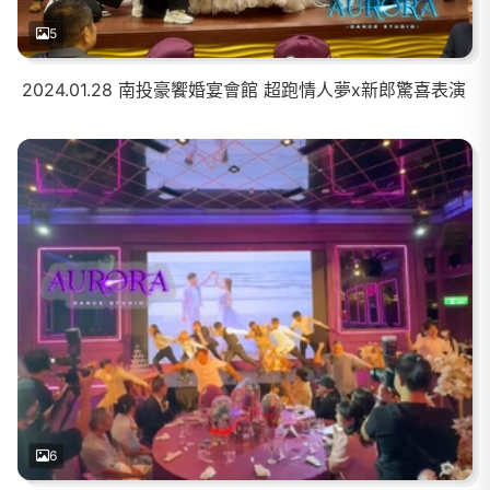
5
2024.01.28 南投豪饗婚宴會館 超跑情人夢x新郎驚喜表演
6