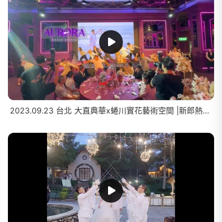
2023.09.23 台北 大直典華x蜷川實花藝術空間 |新郎熱舞秀