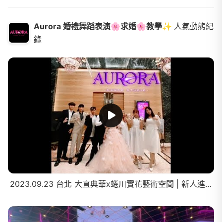
Aurora 婚禮舞蹈表演🌸求婚🌸教學✨
人氣動態紀
錄
2023.09.23 台北 大直典華x蜷川實花藝術空間 | 新人進場秀