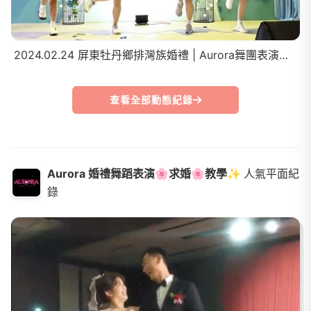
2024.02.24 屏東牡丹鄉排灣族婚禮 | Aurora舞團表演與採訪+練習花絮
查看全部動態紀錄
Aurora 婚禮舞蹈表演🌸求婚🌸教學✨
人氣平面紀
錄