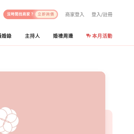
商家登入
登入/註冊
沒時間找商家？
立即詢價
攝婚錄
主持人
婚禮周邊
本月活動