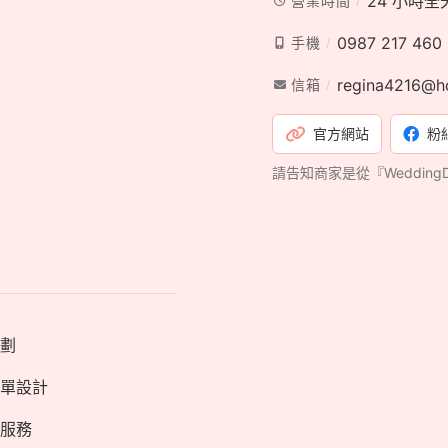
24 小時全
營業時間
0987 217 460
手機
regina4216@h
信箱
官方網站
粉
請告知商家是從『Weddin
劃
單設計
服務