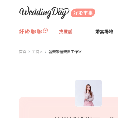
WeddingDay 好婚市集
找靈感
婚宴場地
首頁
主持人
囍樂婚禮樂團工作室