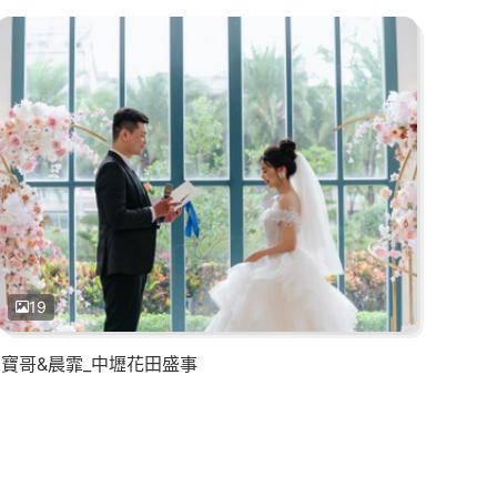
19
寶哥&晨霏_中壢花田盛事