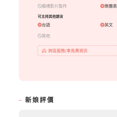
這是囍樂的服務理念
婚禮影片製作
樂團表
以及想傳達給每對
即將走入婚禮殿堂的你們
可主持其他語言
希望能透過我們的主持及歌聲
台語
英文
將所有喜樂及幸福帶給你們❤️
其他
跨區服務/車馬費資訊
新娘評價