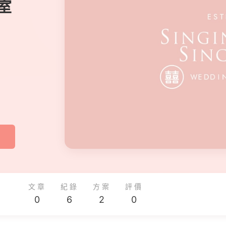
室
文章
紀錄
方案
評價
0
6
2
0