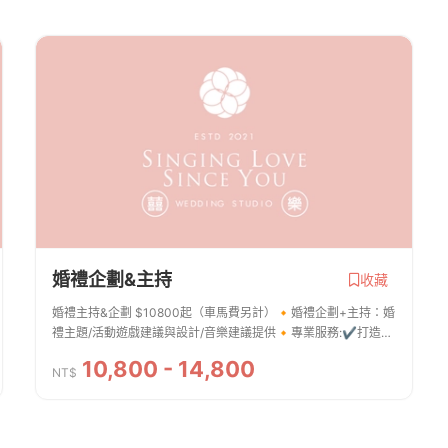
婚禮企劃&主持
收藏
婚禮主持&企劃 $10800起（車馬費另計）🔸婚禮企劃+主持：婚
禮主題/活動遊戲建議與設計/音樂建議提供🔸專業服務:✔️打造新
人期望的現場氛圍，儀式引導、遊戲帶動 (活潑/溫馨/熱鬧等)✔️
10,800 - 14,800
綵排(進場人員走位/活動彩排等)✔️各...
NT$