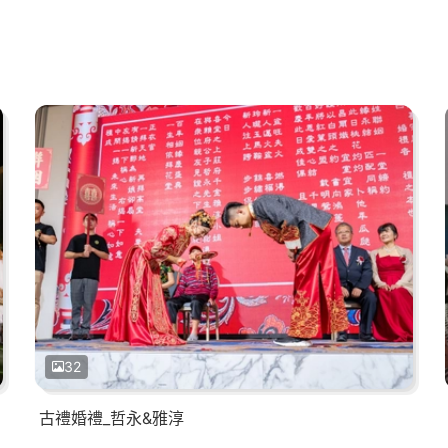
32
古禮婚禮_哲永&雅淳