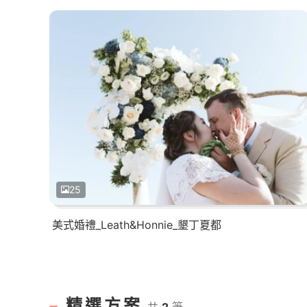
25
美式婚禮_Leath&Honnie_墾丁夏都
精選方案
共
2
筆