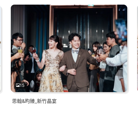
15
思翰&昀臻_新竹晶宴