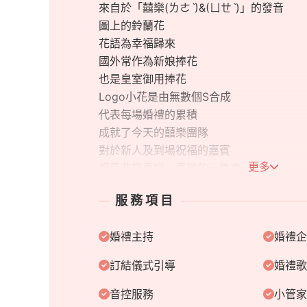
來自於「囍樂(ㄌㄜˋ)&(ㄩㄝˋ)」的發音
圖上的鈴蘭花
花語為幸福歸來
國外常作為新娘捧花
也是皇室御用捧花
Logo小花是由無數個S合成
代表每場婚禮的累積
成就了今天的囍樂團隊
對於新人及到場祝福的嘉賓
更多
都是非常喜悅、喜樂的一件事
「樂」同時是音樂的樂
服務項目
因此「囍樂」這兩個字
可以隨著你的心情唸出
婚禮主持
婚禮企
源自於對囍樂的解讀與感受
「Singing Love Since You」
訂結儀式引導
婚禮歌
是「為你而唱」、
「自從遇見你，我歌唱」
音控服務
小管家