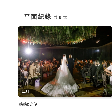
平面紀錄
共
6
本
31
蘇蘇&姿伶