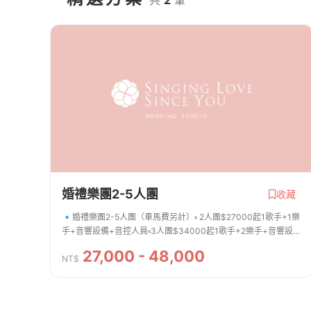
婚禮樂團2-5人團
收藏
🔹婚禮樂團2-5人團（車馬費另計）▫️ 2人團$27000起1歌手+1樂
手+音響設備+音控人員▫️3人團$34000起1歌手+2樂手+音響設
備+音控人員*若需再+樂手可再討論詢問🔸樂器選擇：
27,000 - 48,000
Keyboard/小提琴/長笛/爵士鼓/薩克斯風/電吉他/...
NT$