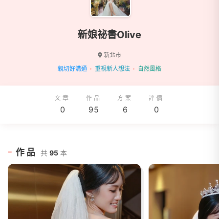
新娘祕書Olive
新北市
親切好溝通
重視新人想法
自然風格
文章
作品
方案
評價
0
95
6
0
作品
共
95
本