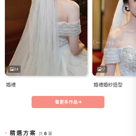
34
17
婚禮
婚禮婚紗造型
看更多作品
精選方案
共
6
筆