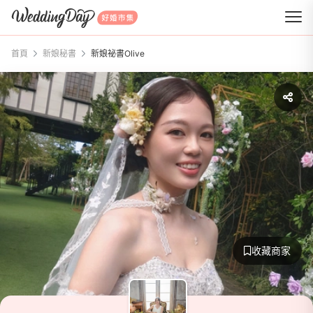
WeddingDay 好婚市集
首頁
新娘秘書
新娘祕書Olive
收藏商家