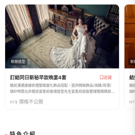
新娘造型
新
訂結同日新秘早妝晚宴4套
結
收藏
婚前溝通建議依禮服做變化飾品搭配，提供精緻飾品/項鍊/耳環/
婚
頭紗時間允許贈送宴客前進場造型先生宴客前妝髮整理贈媽媽妝
頭
一位
一
價格不公開
NT$
NT
特色介紹