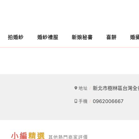
拍婚紗
婚紗禮服
新娘秘書
喜餅
婚
新北市樹林區台灣全
地址
0962006667
手機
小編
精選
其他熱門商家評價