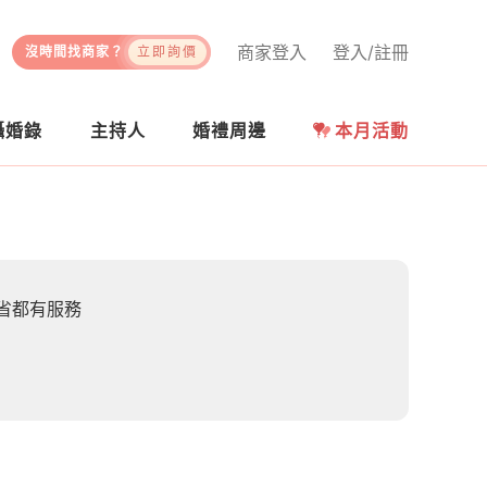
商家登入
登入/註冊
沒時間找商家？
立即詢價
攝婚錄
主持人
婚禮周邊
本月活動
省都有服務