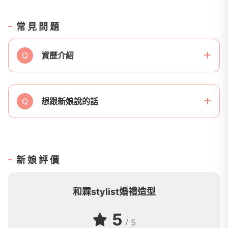
常見問題
Q
資歷介紹
Q
想跟新娘說的話
新娘評價
和霖stylist婚禮造型
5
/ 5