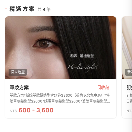
精選方案
共
4
筆
個人造型
新
單妝方案
訂
收藏
單妝方案*新娘單妝髮造型含頭飾$3600（楊梅以北免車馬）*伴
訂
娘單妝髮造型$2000*媽媽單妝髮造型$2000*婆婆單妝髮造型
日
$2000*親友單妝髮造型$2000*新郎單妝髮造型$800*男士單妝
的
600 - 3,600
NT$
NT
髮造型$600*男、女單花童妝髮造型$600*府上...
期