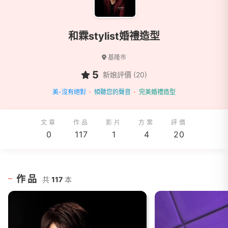
和霖stylist婚禮造型
基隆市
5
新娘評價 (20)
美-沒有絕對
傾聽您的聲音
完美婚禮造型
文章
作品
影片
方案
評價
0
117
1
4
20
作品
共
117
本