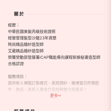
關於
經歷：
中華民國美髮丙級技術證照
經營管理髮型沙龍23年資歷
時尚精品婚紗造型師
艾葳精品婚紗造型師
榮獲勞動部發展署iCAP職能導向課程新娘秘書造型師
合格認證
服務項目：
提供新人禮服訂製樣式、長短頭紗，婚禮當日所需配
件、飾品，為新人量身打造妝飾魅力與風采！
更多
手工精緻客製飾品配件：
乾燥花、永生花、珠寶捧花、古裝飾品、金工水鑽飾