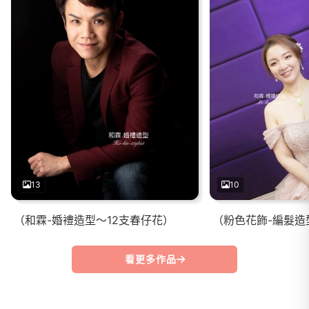
13
10
（和霖-婚禮造型～12支春仔花）
（粉色花飾-編髮造
看更多作品