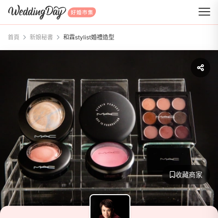
WeddingDay 好婚市集
首頁
新娘秘書
和霖stylist婚禮造型
收藏商家