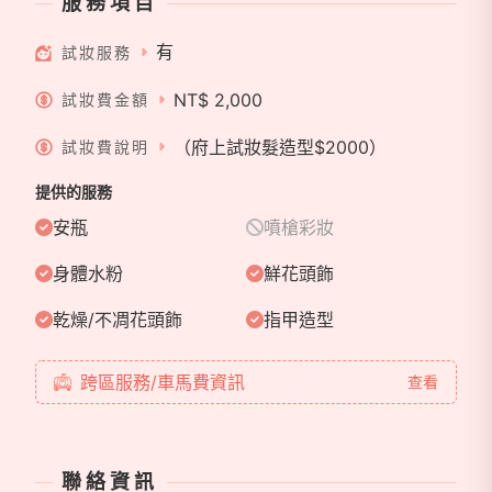
服務項目
品、金工水晶繞線飾品、縫珠刺繡、歐式蕾絲飾品、新
郎配件、領結、台灣工藝（春仔花）等
有
試妝服務
NT$ 2,000
試妝費金額
（府上試妝髮造型$2000）
試妝費說明
提供的服務
安瓶
噴槍彩妝
身體水粉
鮮花頭飾
乾燥/不凋花頭飾
指甲造型
跨區服務/車馬費資訊
查看
聯絡資訊