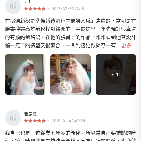
차차
2017-07-26 22:18
在挑選新秘是準備婚禮過程中最讓人感到焦慮的，當初是在
臉書搜尋高雄新秘找到銘鴻的，由於提早一年先預訂很幸運
的有預約到銘鴻，在他的臉書上的作品上常常看到他替設計
獨一無二的造型又很適合，一問到接婚跟歸寧一有...
更多
+ 11
潘暐欣
2021-01-03 09:58
我自己也是一位從業五年多的新秘，所以當自己要結婚的時
候，第一時間就是趕快決定新秘。因為同行的關係，本身就