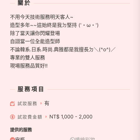
關於
不用今天技術服務明天客人~
造型多年~~這始終是我ㄉ堅持 ('・ω・')
除了當天讓你閃耀登場
自詡當一位全能造型師
不論韓系.日系.時尚.典雅都是我擅長ㄉ＼(^o^)／
專業的雙人服務
現場服務品質好!!
服務項目
有
試妝服務
NT$ 1,000 - 2,000
試妝費金額
提供的服務
安瓶
噴槍彩妝