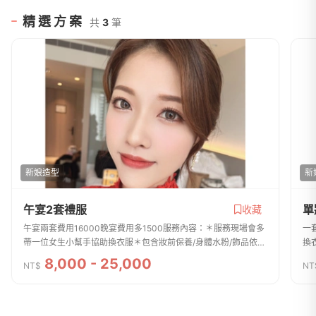
精選方案
共
3
筆
新娘造型
新
午宴2套禮服
單
收藏
午宴兩套費用16000晚宴費用多1500服務內容：＊服務現場會多
一
帶一位女生小幫手協助換衣服＊包含妝前保養/身體水粉/飾品依禮
換
服搭配/頭紗/協助換裝/指甲油/胸型調整。＊贈新郎進場妝髮（新
指
8,000 - 25,000
NT$
NT
郎無到府服務，或是新郎願意提...
郎