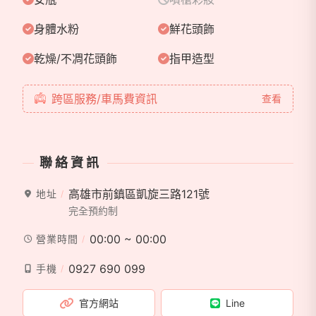
身體水粉
鮮花頭飾
乾燥/不凋花頭飾
指甲造型
跨區服務/車馬費資訊
查看
聯絡資訊
高雄市前鎮區凱旋三路121號
地址
完全預約制
00:00 ~ 00:00
營業時間
0927 690 099
手機
官方網站
Line