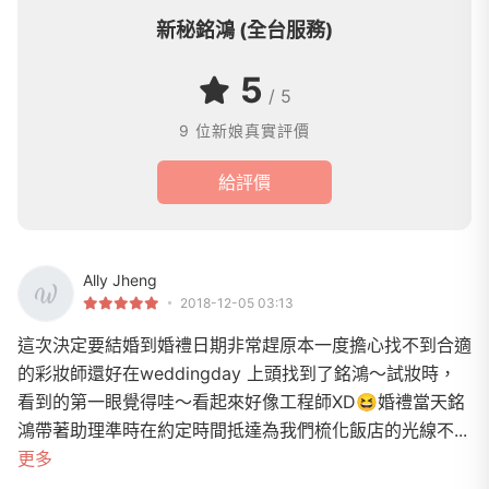
新秘銘鴻 (全台服務)
5
/ 5
9 位新娘真實評價
給評價
Ally Jheng
2018-12-05 03:13
這次決定要結婚到婚禮日期非常趕原本一度擔心找不到合適
的彩妝師還好在weddingday 上頭找到了銘鴻～試妝時，
看到的第一眼覺得哇～看起來好像工程師XD😆婚禮當天銘
鴻帶著助理準時在約定時間抵達為我們梳化飯店的光線不...
更多