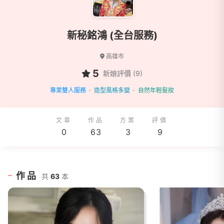
新秘銘鴻 (全台服務)
高雄市
5
新娘評價 (9)
專業雙人服務
造型風格多變
自然年輕髮妝
文章
作品
方案
評價
0
63
3
9
作品
共
63
本