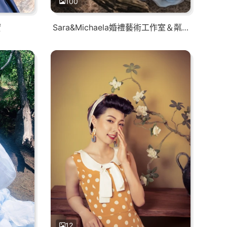
100
實
Sara&Michaela婚禮藝術工作室＆粼粼Lin Lin－影像/婚紗
12