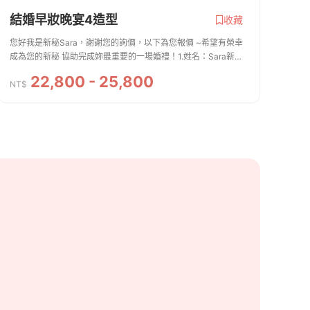
結婚早妝晚宴4造型
收藏
您好我是新秘Sara，謝謝您的詢價，以下為您報價 ~希望有榮幸
成為您的新秘 協助完成妳最重要的一場婚禮！1.姓名：Sara新娘
秘書/絲婷2.聯絡方式：0910248751 line：sara76733.服務內容.
22,800 - 25,800
費用 ※新娘主妝＋造型、安瓶、...
NT$