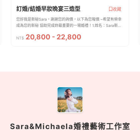
訂婚/結婚早妝晚宴三造型
收藏
您好我是新秘Sara，謝謝您的詢價，以下為您報價 ~希望有榮幸
成為您的新秘 協助完成妳最重要的一場婚禮！1.姓名：Sara新娘
秘書/絲婷2.聯絡方式：0910248751 line：sara76733.服務內容.
20,800 - 22,800
費用 ※新娘主妝＋造型、安瓶、...
NT$
Sara&Michaela婚禮藝術工作室