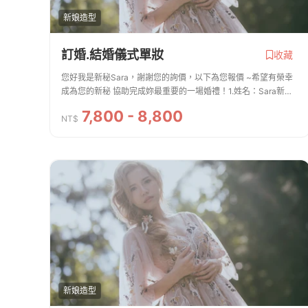
新娘造型
訂婚.結婚儀式單妝
收藏
您好我是新秘Sara，謝謝您的詢價，以下為您報價 ~希望有榮幸
成為您的新秘 協助完成妳最重要的一場婚禮！1.姓名：Sara新娘
秘書/絲婷2.聯絡方式：0910248751 line：sara76733.服務內容.
7,800 - 8,800
費用 ※新娘主妝＋造型、安瓶、...
NT$
新娘造型