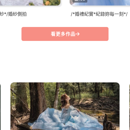
婚紗*/婚紗側拍
/*婚禮紀實*紀錄妳每一刻*/
看更多作品