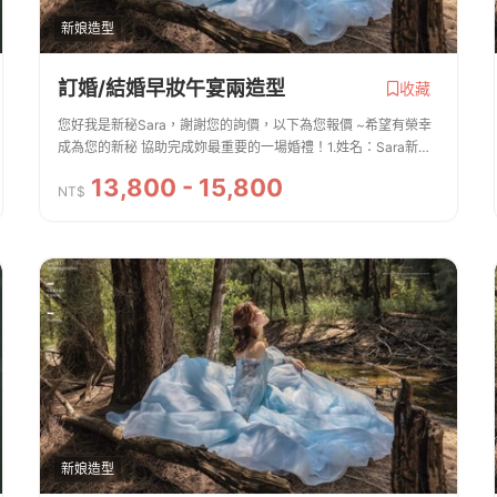
新娘造型
訂婚/結婚早妝午宴兩造型
收藏
您好我是新秘Sara，謝謝您的詢價，以下為您報價 ~希望有榮幸
成為您的新秘 協助完成妳最重要的一場婚禮！1.姓名：Sara新娘
秘書/絲婷2.聯絡方式：0910248751 line：sara76733.服務內容.
13,800 - 15,800
費用 ※新娘主妝＋造型、安瓶、...
NT$
新娘造型