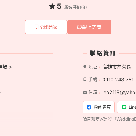
5
新娘評價(8)
收藏商家
線上詢問
聯絡資訊
趕場 >
高雄市左營區
地址
0910 248 751
手機
程
leo2119@yaho
信箱
粉絲專頁
Lin
請告知商家是從『Weddin