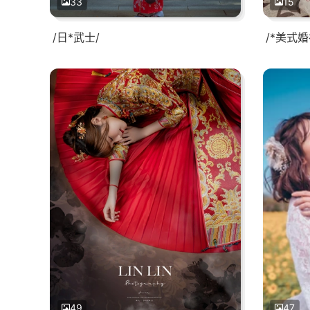
33
15
/日*武士/
/*美式婚
49
47