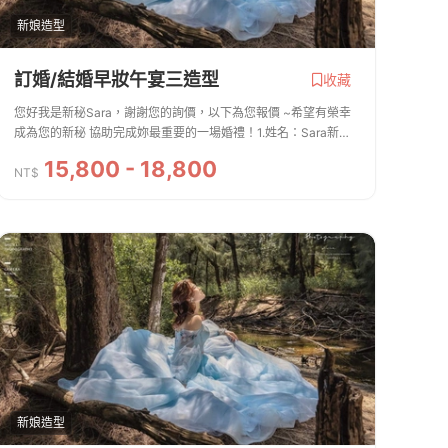
新娘造型
訂婚/結婚早妝午宴三造型
收藏
您好我是新秘Sara，謝謝您的詢價，以下為您報價 ~希望有榮幸
成為您的新秘 協助完成妳最重要的一場婚禮！1.姓名：Sara新娘
秘書/絲婷2.聯絡方式：0910248751 line：sara76733.服務內容.
15,800 - 18,800
費用 ※新娘主妝＋造型、安瓶、...
NT$
新娘造型