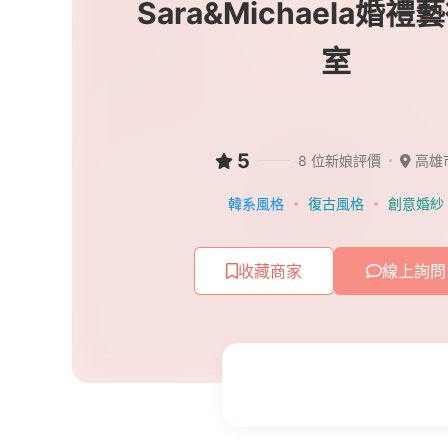
Sara&Michaela婚
室
5
8 位新娘評價
高雄
韓系風格
復古風格
創意婚紗
收藏商家
線上詢問