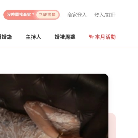
商家登入
登入/註冊
沒時間找商家？
立即詢價
攝婚錄
主持人
婚禮周邊
本月活動