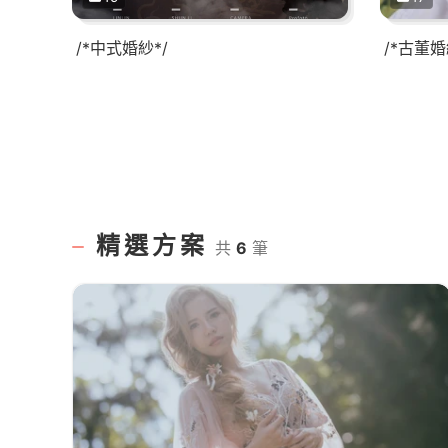
/*中式婚紗*/
/*古董
精選方案
共
6
筆