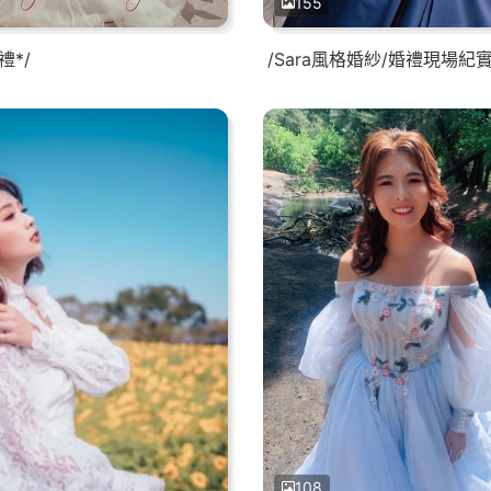
155
禮*/
/Sara風格婚紗/婚禮現場紀
108