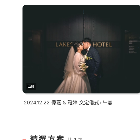
9
2024.12.22 偉嘉 & 雅婷 文定儀式+午宴
精選方案
共
1
筆