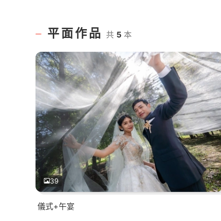
平面作品
共
5
本
39
儀式+午宴