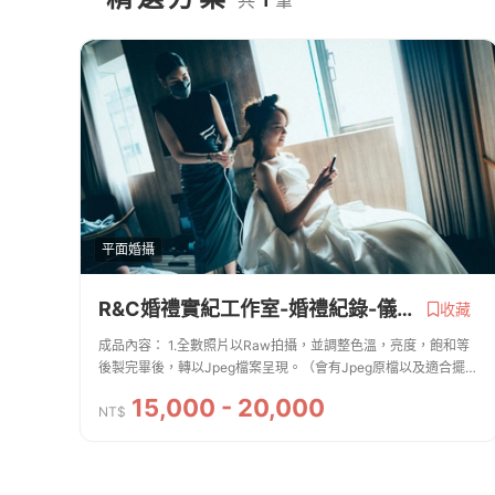
平面婚攝
R&C婚禮實紀工作室-婚禮紀錄-儀式+午宴客
收藏
成品內容： 1.全數照片以Raw拍攝，並調整色溫，亮度，飽和等
後製完畢後，轉以Jpeg檔案呈現。（會有Jpeg原檔以及適合擺放
在FB的縮檔。）2.照片以現場氣氛明亮風格為主 3.精緻隨身碟
15,000 - 20,000
（內含"原檔照片&...
NT$