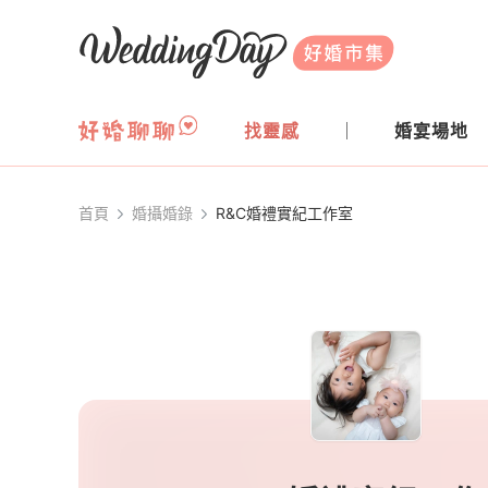
WeddingDay 好婚市集
找靈感
婚宴場地
首頁
婚攝婚錄
R&C婚禮實紀工作室