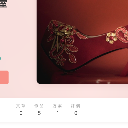
室
助
文章
作品
方案
評價
0
5
1
0