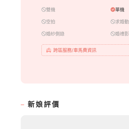
雙機
單機
空拍
求婚動
婚紗側錄
婚禮影
跨區服務/車馬費資訊
新娘評價