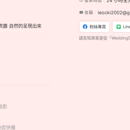
24 小時全
營業時間
leocki2002@g
信箱
流露 自然的呈現出來
粉絲專頁
Lin
請告知商家是從『Weddin
錄影
 快剪快播