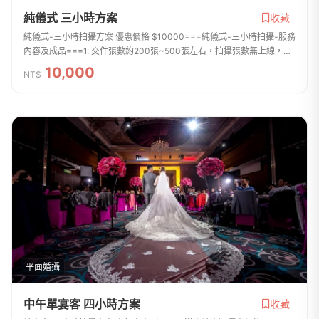
純儀式 三小時方案
收藏
純儀式-三小時拍攝方案 優惠價格 $10000===純儀式-三小時拍攝-服務
內容及成品===1. 交件張數約200張~500張左右，拍攝張數無上線，拍
攝檔案全給2. 所有交件照片皆會後製調整精細的曝光、對比、飽和、色
10,000
NT$
溫、色調、銳...
平面婚攝
中午單宴客 四小時方案
收藏