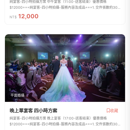
純宴客-四小時拍攝方案 中午宴客（11:00-送客結束）優惠價格
$12000===純宴客-四小時拍攝-服務內容及成品===1. 交件張數約300
張~600張左右，拍攝張數無上線，拍攝檔案全給2. 所有交件照片皆會後
12,000
NT$
製調整精細的曝光、...
平面婚攝
晚上單宴客 四小時方案
收藏
純宴客-四小時拍攝方案 晚上宴客（17:00-送客結束）優惠價格
$12000===純宴客-四小時拍攝-服務內容及成品===1. 交件張數約300
張~600張左右，拍攝張數無上線，拍攝檔案全給2. 所有交件照片皆會後