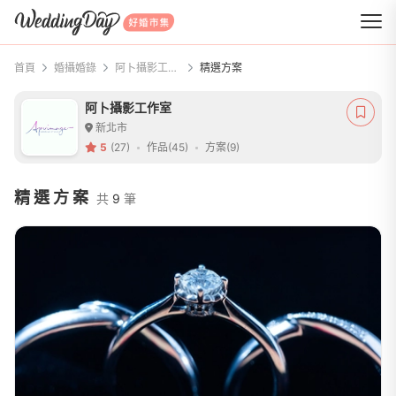
WeddingDay 好婚市集
首頁
婚攝婚錄
阿卜攝影工作室
精選方案
阿卜攝影工作室
新北市
5
(27)
作品(45)
方案(9)
精選方案
共
9
筆