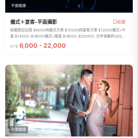
平面婚攝
儀式＋宴客-平面攝影
收藏
結婚登記記錄 $6000純儀式方案 $10000純宴客方案 $12000儀式+午
宴 $14000-$18000儀式+晚宴 $18000-$220001. 交件張數約300張
~1000張左右，拍攝張數無上線，拍攝檔案全給2. 所有交件照片皆會...
6,000 - 22,000
NT$
平面婚攝