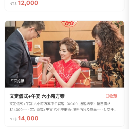
12,000
NT$
製調整精細的曝光、...
平面婚攝
文定儀式+午宴 六小時方案
收藏
文定儀式+午宴 六小時方案中午宴客（09:00-送客結束）優惠價格
$14000===文定儀式+午宴 六小時拍攝-服務內容及成品===1. 交件張
數約500張~800張左右，拍攝張數無上線，拍攝檔案全給2. 所有交件照
14,000
NT$
片皆會後製調整精細...