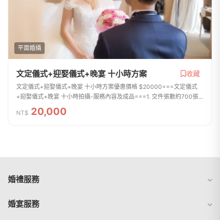
平面婚攝
文定儀式+迎娶儀式+晚宴 十小時方案
收藏
文定儀式+迎娶儀式+晚宴 十小時方案優惠價格 $20000===文定儀式
+迎娶儀式+晚宴 十小時拍攝-服務內容及成品===1. 交件張數約700張
~1000張左右，拍攝張數無上線，拍攝檔案全給2. 所有交件照片皆會後
20,000
NT$
製調整精細的曝光...
婚禮服務
婚宴服務