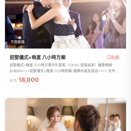
平面婚攝
迎娶儀式+晚宴 八小時方案
收藏
迎娶儀式+晚宴 八小時方案中午宴客（13:00-送客結束）優惠價格
$18000===迎娶儀式+晚宴 八小時拍攝-服務內容及成品===1. 交件張
數約600張~900張左右，拍攝張數無上線，拍攝檔案全給2. 所有交件照
18,000
NT$
片皆會後製調整精細...