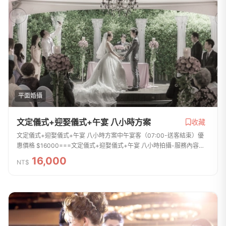
平面婚攝
文定儀式+迎娶儀式+午宴 八小時方案
收藏
文定儀式+迎娶儀式+午宴 八小時方案中午宴客（07:00-送客結束）優
惠價格 $16000===文定儀式+迎娶儀式+午宴 八小時拍攝-服務內容及
成品===1. 交件張數約600張~900張左右，拍攝張數無上線，拍攝檔案
16,000
NT$
全給2. 所有交件照...