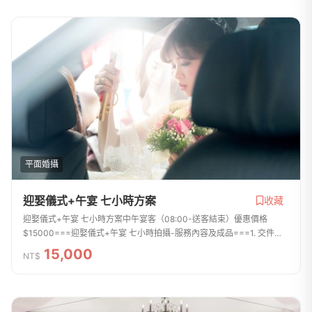
平面婚攝
迎娶儀式+午宴 七小時方案
收藏
迎娶儀式+午宴 七小時方案中午宴客（08:00-送客結束）優惠價格
$15000===迎娶儀式+午宴 七小時拍攝-服務內容及成品===1. 交件張
數約500張~800張左右，拍攝張數無上線，拍攝檔案全給2. 所有交件照
15,000
NT$
片皆會後製調整精細...