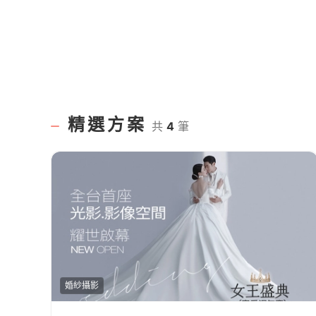
精選方案
共
4
筆
婚紗攝影