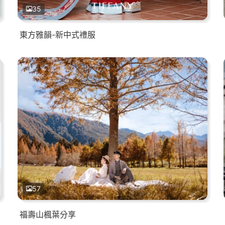
35
東方雅韻-新中式禮服
57
福壽山楓葉分享