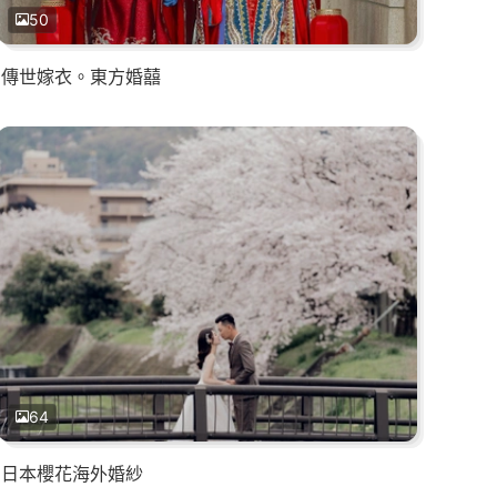
50
傳世嫁衣。東方婚囍
64
日本櫻花海外婚紗