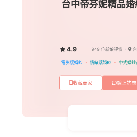
台中帝芬妮精品婚
4.9
949 位新娘評價
台
電影感婚紗
情緒感婚紗
中式婚紗
收藏商家
線上詢問