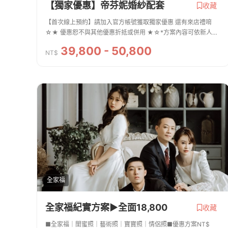
【獨家優惠】帝芬妮婚紗配套
收藏
【首次線上預約】請加入官方帳號獲取獨家優惠 還有來店禮唷
☆★ 優惠恕不與其他優惠折抵或併用 ★☆*方案內容可依新人需
求獨立客製規劃，建議可以先透過預約來店參觀諮詢喔。
39,800 - 50,800
NT$
全家福
全家福紀實方案▶︎全面18,800
收藏
■全家福｜閨蜜照｜藝術照｜寶寶照｜情侶照■優惠方案NT$