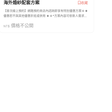
海外婚紗配套方案
收藏
【首次線上預約】網路預約來店內諮詢即享有特別優惠方案☆★
優惠恕不與其他優惠折抵或併用 ★☆*方案內容可依新人需求獨
立客製規劃，建議可以先透過預約來店參觀諮詢喔。
價格不公開
NT$