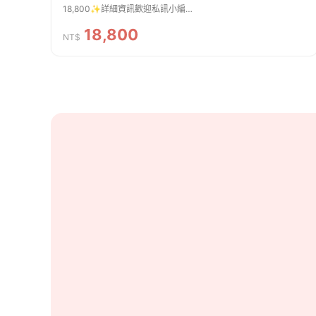
18,800✨詳細資訊歡迎私訊小編
https://line.me/R/ti/p/@pae9208r⭕️ 更多婚紗作品追蹤IG⬇️⬇️
18,800
🔍 https://wishweb.net/tiifnyig/yt220301
NT$
商家資訊