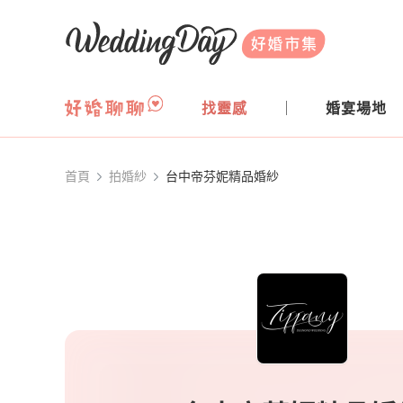
WeddingDay 好婚市集
找靈感
婚宴場地
首頁
拍婚紗
台中帝芬妮精品婚紗