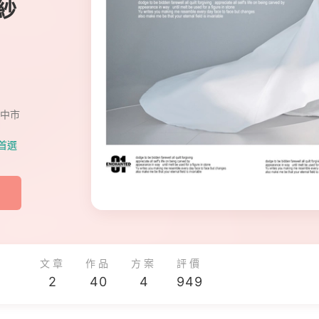
紗
中市
首選
文章
作品
方案
評價
2
40
4
949