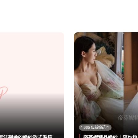
1,665 位新娘認同
無法割捨的婚紗款式看這
帝芬妮精品婚紗｜陪你挑