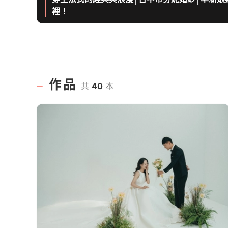
裡！
作品
共
40
本