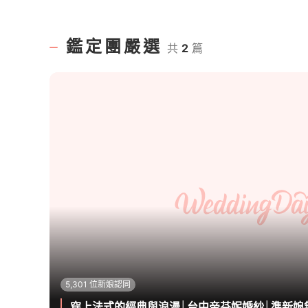
鑑定團嚴選
共
2
篇
5,301 位新娘認同
穿上法式的經典與浪漫│台中帝芬妮婚紗│準新娘