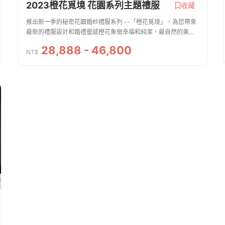
2023橙花覓境 花園系列主題禮服
收藏
推出新一季的秘密花園婚紗禮服系列 --「橙花覓境」，為您帶來
最新的禮服設計和婚禮靈感橙花象徵幸福和純潔，最自然的美感
和生命力__________________________📣一鍵先諮詢>再預約來店
28,888 - 46,800
☆★ 優惠恕不與其他優惠折抵或併用...
NT$