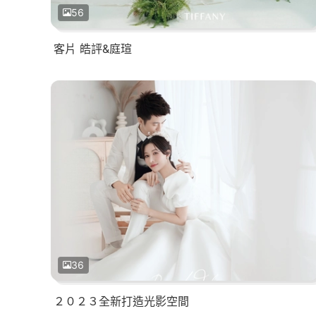
56
客片 皓評&庭瑄
36
２０２３全新打造光影空間