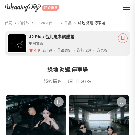
WeddingDay 好婚市集
首頁
拍婚紗
J2 Plus 台北忠孝旗艦館
作品
綠地 海邊 停車場
J2 Plus 台北忠孝旗艦館
台北市
4.9
(2719)
作品(99)
影片(26)
方案(9)
綠地 海邊 停車場
婚紗攝影
共 26 張