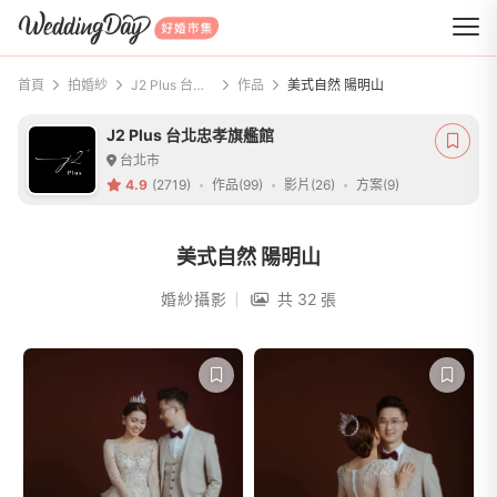
WeddingDay 好婚市集
首頁
拍婚紗
J2 Plus 台北忠孝旗艦館
作品
美式自然 陽明山
J2 Plus 台北忠孝旗艦館
台北市
4.9
(2719)
作品(99)
影片(26)
方案(9)
美式自然 陽明山
婚紗攝影
共 32 張