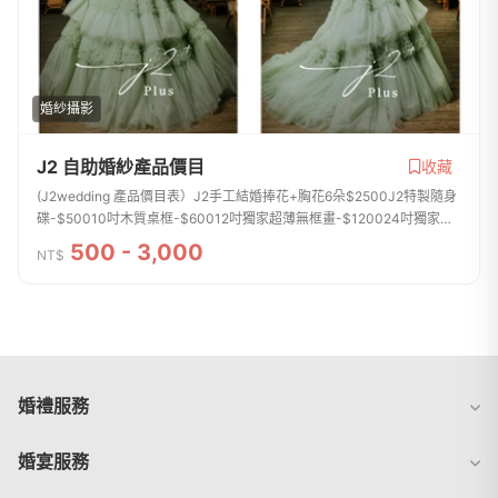
婚紗攝影
J2 自助婚紗產品價目
收藏
(J2wedding 產品價目表）J2手工結婚捧花+胸花6朵$2500J2特製隨身
碟-$50010吋木質桌框-$60012吋獨家超薄無框畫-$120024吋獨家超
薄無框畫-$250030吋獨家超薄無框畫-$3500QR code直式謝卡+電子
500 - 3,000
NT$
相簿200張$600QR code方型...
婚禮服務
婚宴服務