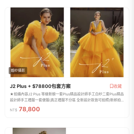
婚紗攝影
J2 Plus + $78800包套方案
收藏
★拍攝內容J2 Plus 等級新娘一套Plus精品設計師手工白紗二套Plus精品
設計師手工禮服一套便服(真正禮服不分區 全新設計款皆可拍照)新郎拍
攝西服提供二套(提供背心及特殊款)整體造型全程跟拍服務免費提供安瓶
78,800
NT$
/ 拍攝道...