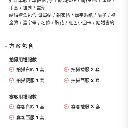
娃娃車彩 / 車把花 /手工結婚捧花 / 胸花6朵 / 頭紗 /
手套 / 披肩 / 畫架
結婚禮盒包含 母舅帖 / 親家帖 / 囍字貼紙 / 扇子 / 禮
金簿 / 簽字筆 / 名條 / 胸花 / 紅色小回卡 / 結婚書約
方案包含
拍攝用禮服數
拍攝白紗
1
套
拍攝禮服
2
套
拍攝便服
1
套
拍攝西服
2
套
宴客用禮服數
宴客白紗
1
套
宴客禮服
3
套
宴客西服
1
套