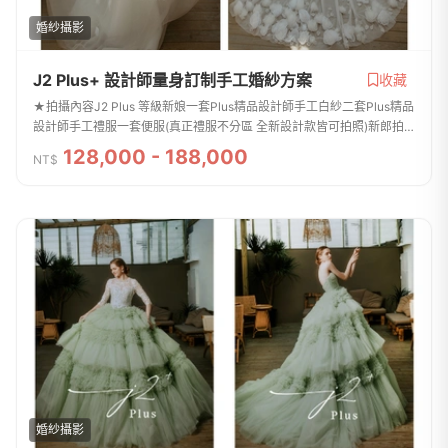
婚紗攝影
J2 Plus+ 設計師量身訂制手工婚紗方案
收藏
★拍攝內容J2 Plus 等級新娘一套Plus精品設計師手工白紗二套Plus精品
設計師手工禮服一套便服(真正禮服不分區 全新設計款皆可拍照)新郎拍
攝西服提供二套(提供背心及特殊款)整體造型全程跟拍服務免費提供安瓶
128,000 - 188,000
NT$
/ 拍攝道...
婚紗攝影