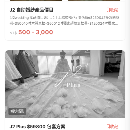
J2 自助婚紗產品價目
收藏
(J2wedding 產品價目表）J2手工結婚捧花+胸花6朵$2500J2特製隨身
碟-$50010吋木質桌框-$60012吋獨家超薄無框畫-$120024吋獨家超
薄無框畫-$250030吋獨家超薄無框畫-$3500QR code直式謝卡+電子
500 - 3,000
NT$
相簿200張$600QR code方型...
婚紗攝影
J2 Plus $59800 包套方案
收藏