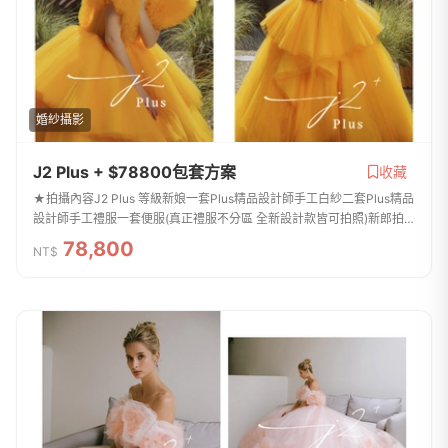
婚紗攝影
J2 Plus + $78800包套方案
收藏
★拍攝內容J2 Plus 等級新娘一套Plus精品設計師手工白紗二套Plus精品
設計師手工禮服一套便服(真正禮服不分區 全新設計款皆可拍照)新郎拍
攝西服提供二套(提供背心及特殊款)整體造型全程跟拍服務免費提供安瓶
78,800
NT$
/ 拍攝道...