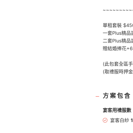
~~~~~~~~~
單租套裝 $45
一套Plus精
二套Plus精
贈結婚捧花+6朵
(此包套全區手
(取禮服時押金
方案包含
宴客用禮服數
宴客白紗
1