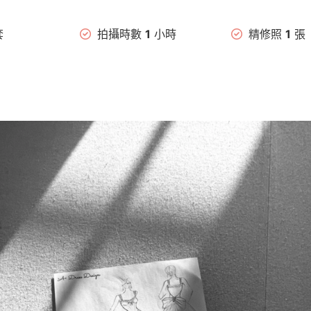
套
拍攝時數
1
小時
精修照
1
張