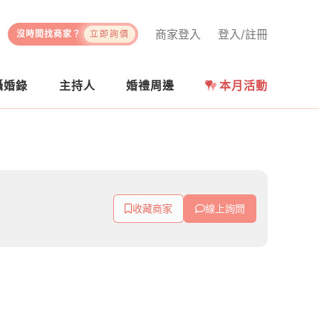
商家登入
登入/註冊
沒時間找商家？
立即詢價
攝婚錄
主持人
婚禮周邊
本月活動
收藏商家
線上詢問