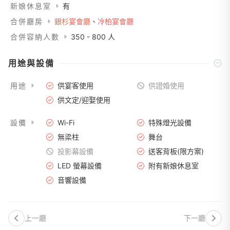
新娘休息室
有
合併廳房
銀杉宴會廳
、
冷柏宴會廳
合併容納人數
350 - 800 人
用途與設備
用途
供宴客使用
供證婚使用
供文定/迎娶使用
設備
Wi-Fi
特殊燈光設備
無梁柱
舞台
投影幕設備
送客背板(限方案)
LED 螢幕設備
附有新娘休息室
音響設備
上一廳
下一廳