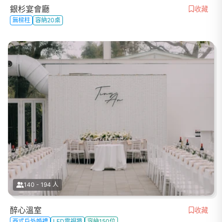
銀杉宴會廳
收藏
無樑柱
容納20桌
140 - 194 人
醉心溫室
收藏
西式戶外婚禮
LED電視牆
容納150位