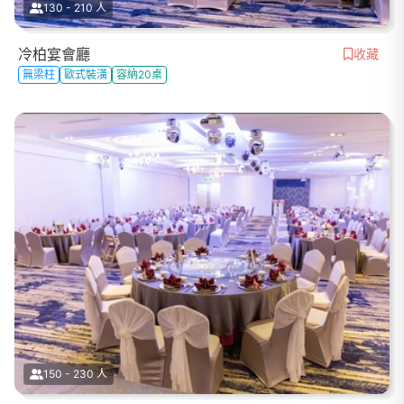
130 - 210 人
冷柏宴會廳
收藏
無梁柱
歐式裝潢
容納20桌
150 - 230 人