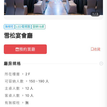
1 / 3
無樑柱
LED電視牆
容納18桌
雪松宴會廳
預約賞廳
收藏
廳房規格
所在樓層
2 F
可容納人數
150 - 190 人
主桌人數
12 人
客桌人數
10 人
有無樑柱
無