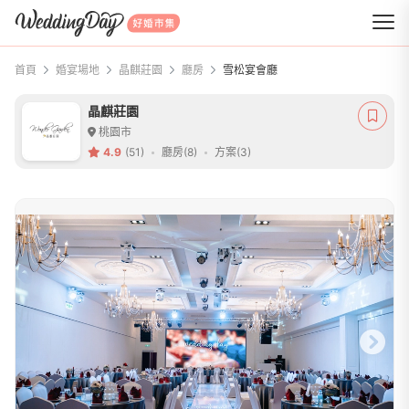
WeddingDay 好婚市集
首頁
婚宴場地
晶麒莊園
廳房
雪松宴會廳
晶麒莊園
桃園市
4.9
(51)
廳房(8)
方案(3)