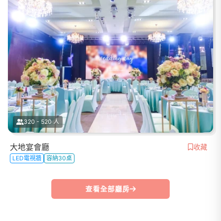
320 - 520 人
大地宴會廳
收藏
LED電視牆
容納30桌
查看全部廳房