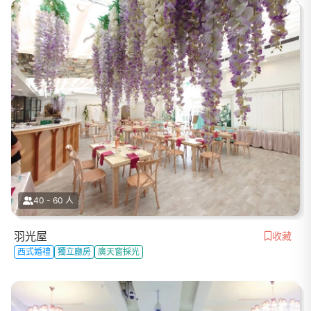
40 - 60 人
羽光屋
收藏
西式婚禮
獨立廳房
廣天窗採光