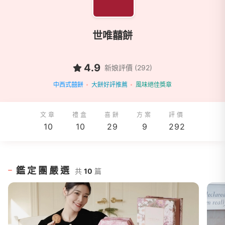
世唯囍餅
4.9
新娘評價 (292)
中西式囍餅
大餅好評推薦
風味絕佳獎章
文章
禮盒
喜餅
方案
評價
10
10
29
9
292
鑑定團嚴選
共
10
篇