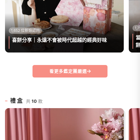
1,
1,652 位新娘認同
喜餅分享｜永遠不會被時代超越的經典好味
餅
看更多鑑定團嚴選
禮盒
共
10
款