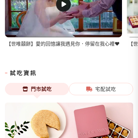
【世唯囍餅】愛的回憶讓我遇見你．停留在我心裡❤
試吃資訊
門市試吃
宅配試吃