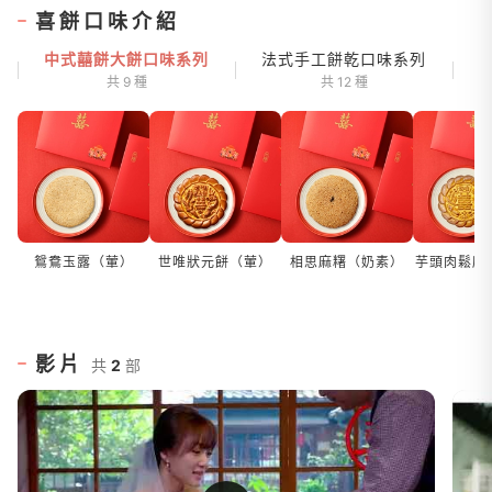
喜餅口味介紹
中式囍餅大餅口味系列
法式手工餅乾口味系列
共 9 種
共 12 種
鴛鴦玉露（葷）
世唯狀元餅（葷）
相思麻糬（奶素）
芋頭肉鬆麻
影片
共
2
部