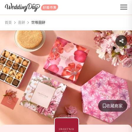
WeddingDay 好婚市集
首頁
喜餅
世唯囍餅
收藏商家