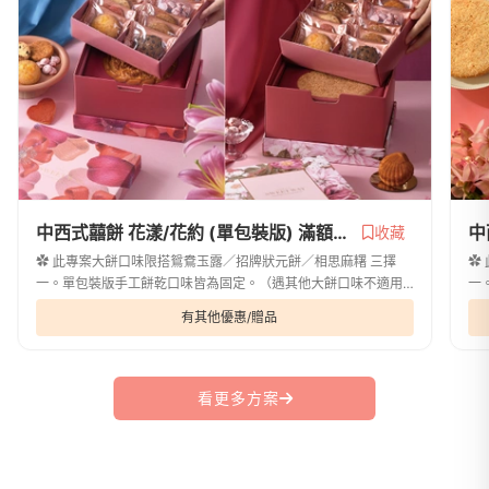
中西式囍餅 花漾/花約 (單包裝版) 滿額滿盒優惠方案
收藏
✿ 此專案大餅口味限搭鴛鴦玉露／招牌狀元餅／相思麻糬 三擇
✿
一。單包裝版手工餅乾口味皆為固定。（遇其他大餅口味不適用
一
此專案，優惠請另洽專員。）✿ 訂購額滿 60 盒，加贈囍卡。✿
購
有其他優惠/贈品
滿5,000元，可免費宅配1個地址。(外...
(外
看更多方案