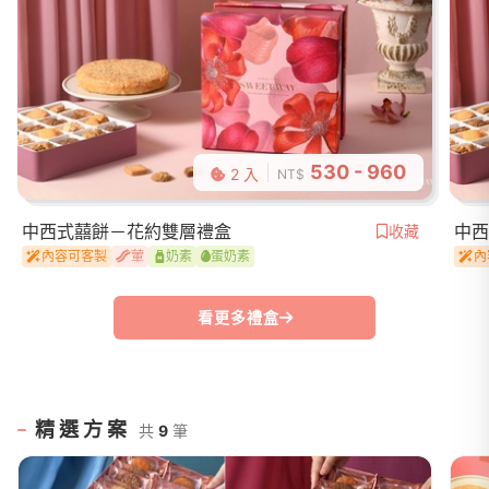
530 - 960
2 入
NT$
中西式囍餅－花約雙層禮盒
中西
收藏
內容可客製
葷
奶素
蛋奶素
內
看更多禮盒
精選方案
共
9
筆