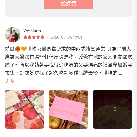
給評價
Yashiuan
2026-07-09 19:01
囍餅🥮🧡世唯喜餅長輩要求的中西式禮盒通常 身為宜蘭人
應該大餅都首選**軒但反骨是我，感覺在地的家人朋友都吃
膩了～所以我執著要找很少吃過的又要漂亮的禮盒參加婚展
市集，到處試吃找了超久吃超多種品牌最後，世唯的....
更多
+ 3