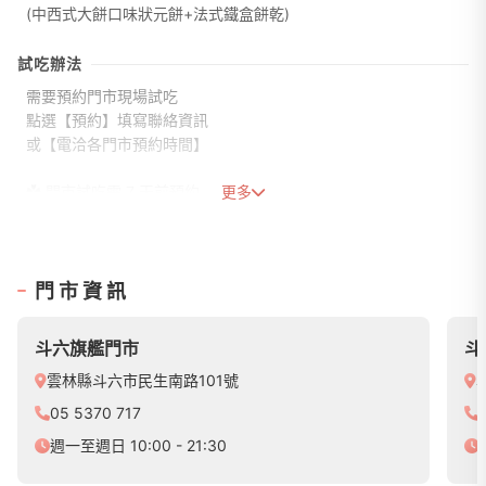
(中西式大餅口味狀元餅+法式鐵盒餅乾)
試吃辦法
需要預約門市現場試吃
點選【預約】填寫聯絡資訊
或【電洽各門市預約時間】
✿ 門市試吃需 7 天前預約
更多
✿ 申請資格：受理婚期為 2027/01/31 前結婚新人（半年內）
✿ 每對新人限申請一份。
門市資訊
斗六旗艦門市
斗
雲林縣斗六市民生南路101號
05 5370 717
週一至週日 10:00 - 21:30