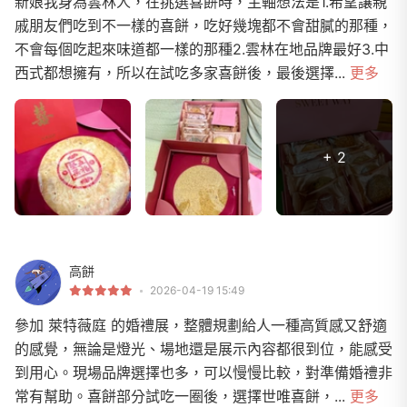
新娘我身為雲林人，在挑選喜餅時，主軸想法是1.希望讓親
戚朋友們吃到不一樣的喜餅，吃好幾塊都不會甜膩的那種，
不會每個吃起來味道都一樣的那種2.雲林在地品牌最好3.中
西式都想擁有，所以在試吃多家喜餅後，最後選擇...
更多
+ 2
高餅
2026-04-19 15:49
參加 萊特薇庭 的婚禮展，整體規劃給人一種高質感又舒適
的感覺，無論是燈光、場地還是展示內容都很到位，能感受
到用心。現場品牌選擇也多，可以慢慢比較，對準備婚禮非
常有幫助。喜餅部分試吃一圈後，選擇世唯喜餅，...
更多