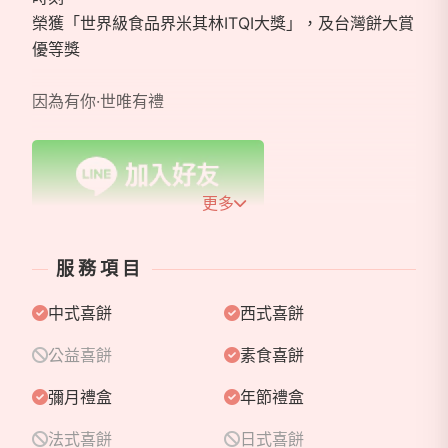
榮獲「世界級食品界米其林ITQI大獎」，及台灣餅大賞
優等獎
因為有你·世唯有禮
更多
加入官方 Line 詢問聊聊
服務項目
中式喜餅
西式喜餅
公益喜餅
素食喜餅
彌月禮盒
年節禮盒
法式喜餅
日式喜餅