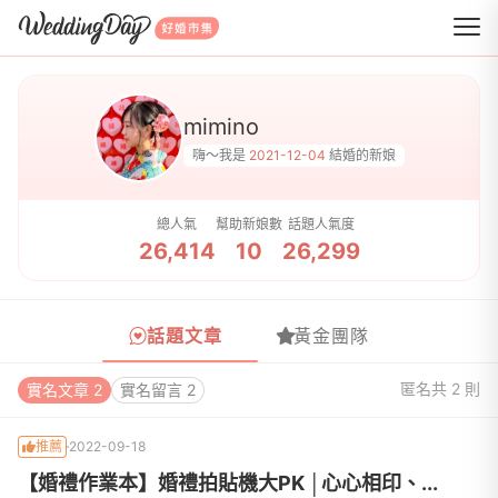
WeddingDay 好婚市集
mimino
嗨～我是
2021-12-04
結婚的新娘
總人氣
幫助新娘數
話題人氣度
26,414
10
26,299
話題文章
黃金團隊
匿名
共 2 則
實名文章 2
實名留言 2
推薦
2022-09-18
【婚禮作業本】婚禮拍貼機大PK │心心相印、...