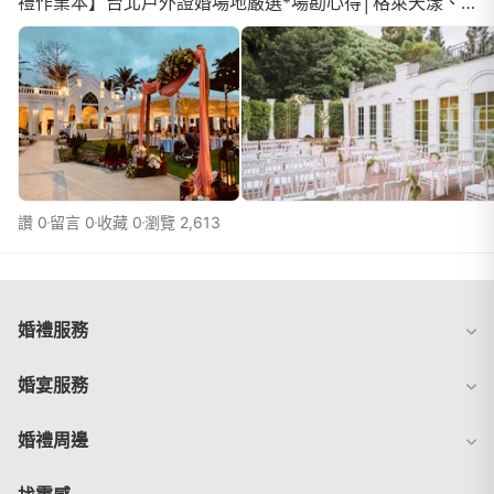
禮作業本】台北戶外證婚場地嚴選*場勘心得│格萊天漾、
維多麗亞、青青食尚、美軍俱樂部、徐州路2號因為一直很
嚮往戶外婚禮的浪漫感，但想想台灣的天氣真的很不適合戶
外婚禮，於是改成戶外證婚+室內用餐的各種場地做挑選最
後下訂了青青，就來分享一下當初的照片跟真實感想其他幾
間沒選的也有寫很多心
讚 0
留言 0
收藏 0
瀏覽 2,613
婚禮服務
婚宴服務
婚禮周邊