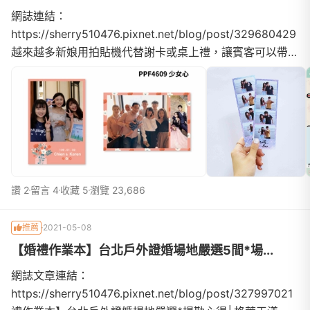
網誌連結：
https://sherry510476.pixnet.net/blog/post/329680429
越來越多新娘用拍貼機代替謝卡或桌上禮，讓賓客可以帶回
當天的照片作紀念開始做功課後也看了些網路文章，一開始
覺得都差不多阿~ 根本不知道選哪家才...
讚 2
留言 4
收藏 5
瀏覽 23,686
推薦
2021-05-08
【婚禮作業本】台北戶外證婚場地嚴選5間*場...
網誌文章連結：
https://sherry510476.pixnet.net/blog/post/327997021【