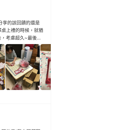
分享的該回饋的還是
擇桌上禮的時候，就猶
合，考慮超久~最後因
。網路上有很多婚禮