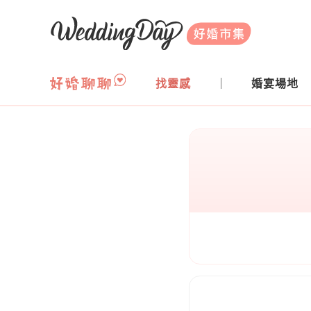
WeddingDay 好婚市集
找靈感
婚宴場地