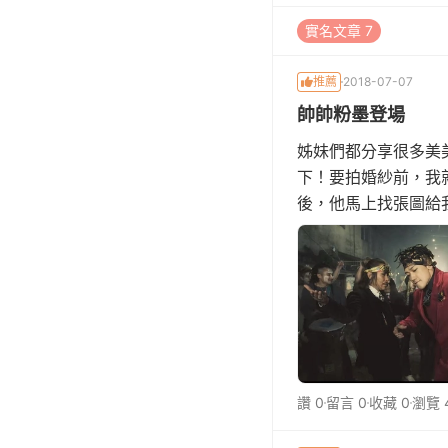
實名文章 7
推薦
2018-07-07
帥帥粉墨登場
姊妹們都分享很多美
下！要拍婚紗前，我
後，他馬上找張圖給我
裝公司挑選，基本款
讚 0
留言 0
收藏 0
瀏覽 