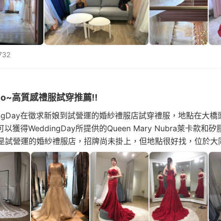
732
Studio~高質感禮服試穿推薦!!
ingDay在徵求新娘到試營運的婚紗禮服店試穿禮服，地點在大
獲得WeddingDay所提供的Queen Mary Nubra萊卡款
雖然是試營運的婚紗禮服店，招牌尚未掛上，但地點很好找，位於
白色為主，一進去的環境令人感到舒適，不過是我第一次寫不專業