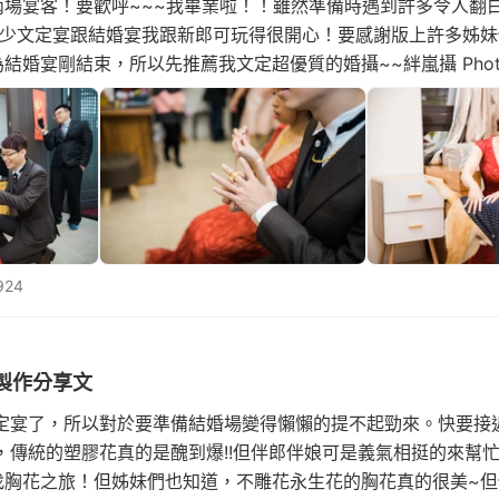
兩場宴客！要歡呼~~~我畢業啦！！雖然準備時遇到許多令人翻
至少文定宴跟結婚宴我跟新郎可玩得很開心！要感謝版上許多姊妹
婚宴剛結束，所以先推薦我文定超優質的婚攝~~絆嵐攝 Photogra
客喜宴，我發現新娘是最閒也是最忙的那位，明明來了很多朋友，
924
製作分享文
定宴了，所以對於要準備結婚場變得懶懶的提不起勁來。快要接
，傳統的塑膠花真的是醜到爆!!但伴郎伴娘可是義氣相挺的來幫
找胸花之旅！但姊妹們也知道，不雕花永生花的胸花真的很美~但