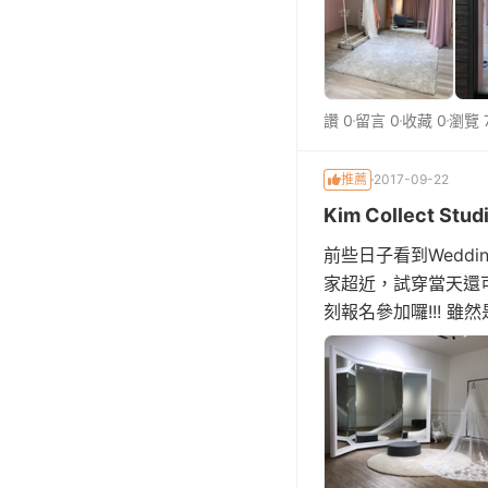
讚 0
留言 0
收藏 0
瀏覽 
推薦
2017-09-22
Kim Collect 
前些日子看到Wedd
家超近，試穿當天還可以
刻報名參加囉!!! 
183號，門口以純