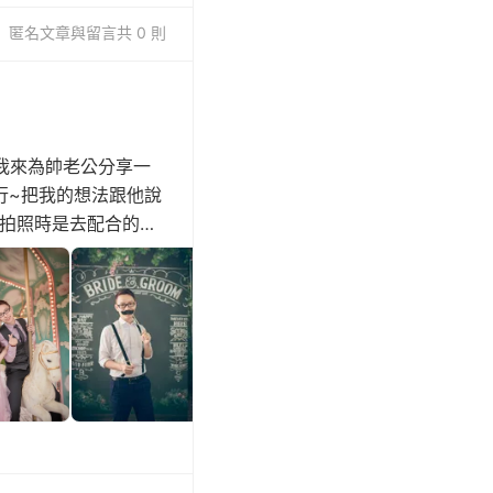
匿名
文章與留言
共 0 則
我來為帥老公分享一
行~把我的想法跟他說
!)拍照時是去配合的西
白馬王