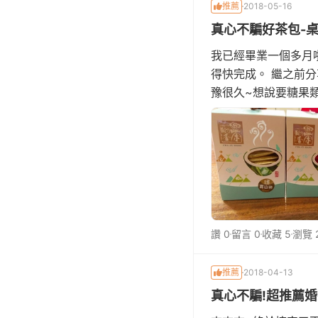
推薦
2018-05-16
真心不騙好茶包-
我已經畢業一個多月
得快完成。 繼之前
豫很久~想說要糖果
為我的龐大家族們都
茶包，很可愛但價錢
讚 0
留言 0
收藏 5
瀏覽 2
推薦
2018-04-13
真心不騙!超推薦婚