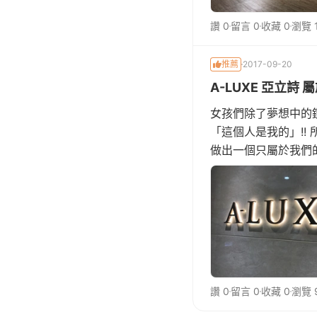
讚 0
留言 0
收藏 0
瀏覽 1
推薦
2017-09-20
A-LUXE 亞立詩
女孩們除了夢想中的
「這個人是我的」!
做出一個只屬於我們的
置，粉紅泡泡都冒出
讚 0
留言 0
收藏 0
瀏覽 