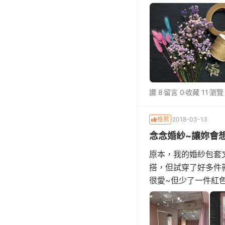
要找到二手的胸花也
多，所以我目標是最
讚 8
留言 0
收藏 11
瀏覽 
推薦
2018-03-13
念念婚紗~讓妳會想
原本，我的婚紗包套
搭，但試穿了好多件
很愛~但少了一件紅色
淺水員，當然不會錯
到真的讓我等到