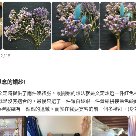
是可遇不可求，所以我興起了自己動手做的念頭! 但畢竟我完全
簡單
2,115
念的婚紗!
文定時提供了兩件晚禮服。最開始的想法就是文定想選一件紅色
就是沒有適合的，最後只選了一件類白紗跟一件蕾絲拼接藍色緞
禮服總有一點點的遺憾。而就在我要宴客的前一個多禮拜，(身為We
過任何的公告啦~)有新招開幕的婚紗店在舉辦婚紗體驗耶~手刀飛