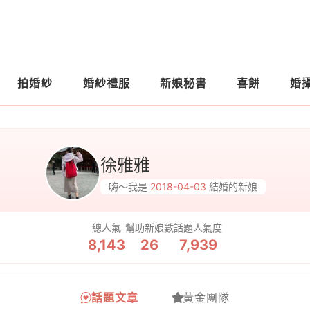
拍婚紗
婚紗禮服
新娘秘書
喜餅
婚
徐雅雅
嗨～我是
2018-04-03
結婚的新娘
總人氣
幫助新娘數
話題人氣度
8,143
26
7,939
話題文章
黃金團隊