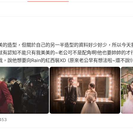
美的造型，但關於自己的另一半造型的資料好少好少，所以今天
就有認知不能只有我美美的~老公可不是配角啊!他也要帥帥的才
，說他想要向Rain的紅西裝XD (原來老公早有想法啦~還不說
黑、白及銀灰色，一開始老公早表明絕對不會選白色，不當什麼
453