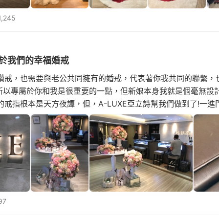
,245
 屬於我們的幸福婚戒
鑽戒，也需要與老公共同擁有的婚戒，代表著你我共同的聯繫，
! 所以專屬於你和我是很重要的一點，但新娘本身我就是個毫無設
戒指根本是天方夜譚，但，A-LUXE亞立詩幫我們做到了!一
來了! 而且環境超舒適，讓人挑選時完全放
97