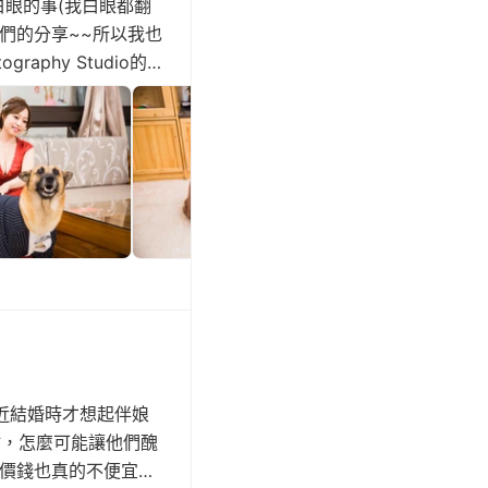
白眼的事(我白眼都翻
們的分享~~所以我也
phy Studio的阿
多想要坐下來好好聊
近結婚時才想起伴娘
忙，怎麼可能讓他們醜
價錢也真的不便宜啊!