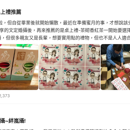
桌上禮推薦
啦，但自從畢業後就開始懶散，最近在準備蜜月的事，才想說該
分享的文定婚攝後，再來推薦的是桌上禮-茶砌香紅茶一開始要選
類，但很多親友又是長輩，想要實用點的禮物，但也不是人人適
是鄉下鄉親，都有天天喝茶的習慣，所以就決定送茶包給大家啦
真有點令
,373
攝~絆嵐攝!