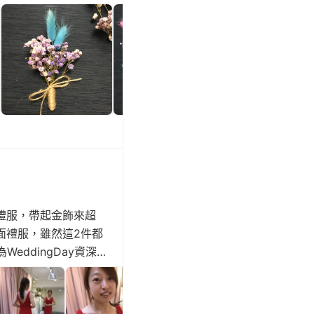
沒做過，花材又那麼
禮服，帶起金飾來超
面禮服，雖然這2件都
ddingDay資深
奔立刻報名!!也沒想