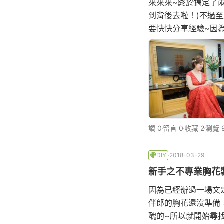
來來來~終於搞定了
到背後去啦！)不過
要快快分享經驗~因為結
欽!!辦過了2場宴
讚 0
留言 0
收藏 2
瀏覽 
DIY
2018-03-29
新手之不專業胸花
因為已經辦過一場文
伴郎的胸花還沒準備
醜的~所以就開始尋