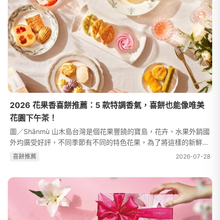
2026 花果香喜餅推薦：5 款特調香氣，喜餅也能像唯美
花園下午茶！
圖／Shānmù 山木島台灣是個花果豐饒的寶島，花卉、水果外銷國
外均廣受好評，不同季節有不同的特色花果，為了將這樣的新鮮美
味試圖以不同的形式呈現，喜餅品牌開始嘗試以天然花卉、水果製
喜餅推薦
2026-07-28
作麵包、糕點，餅乾。這種以...