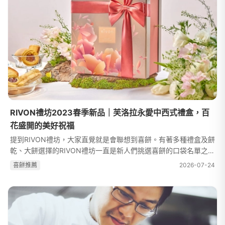
RIVON禮坊2023春季新品｜芙洛拉永愛中西式禮盒，百
花盛開的美好祝福
提到RIVON禮坊，大家直覺就是會聯想到喜餅。有著多種禮盒及餅
乾、大餅選擇的RIVON禮坊一直是新人們挑選喜餅的口袋名單之
一。有西式、法式的餅乾和傳統中式大餅，能一次滿足長輩和平輩
喜餅推薦
2026-07-24
的喜好，在外盒上更是融合了時尚...