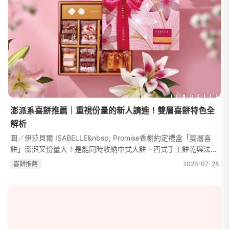
澎派系喜餅推薦｜重視份量的新人請進！雙層喜餅特色全
解析
圖／伊莎貝爾 ISABELLE&nbsp; Promise香榭約定禮盒「雙層喜
餅」澎湃又份量大！是能同時收納中式大餅、西式手工餅乾與法式
點心的最佳容器！WeddingDay編輯精選 6 款讓長輩點頭、親友
喜餅推薦
2026-07-28
驚艷的雙層喜餅禮盒，從包裝細節到...