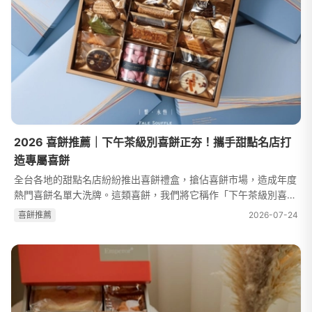
2026 喜餅推薦｜下午茶級別喜餅正夯！攜手甜點名店打
造專屬喜餅
全台各地的甜點名店紛紛推出喜餅禮盒，搶佔喜餅市場，造成年度
熱門喜餅名單大洗牌。這類喜餅，我們將它稱作「下午茶級別喜
餅」，不只精緻，而且美味，成為喜餅界的新寵兒！這些甜點名
喜餅推薦
2026-07-24
店，採用高品質原料製作出手工喜...