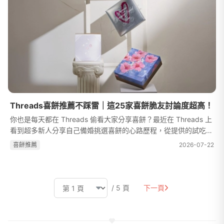
Threads喜餅推薦不踩雷｜這25家喜餅脆友討論度超高！
你也是每天都在 Threads 偷看大家分享喜餅？最近在 Threads 上
看到超多新人分享自己備婚挑選喜餅的心路歷程，從提供的試吃
盒、現場專屬優惠到實際喜餅的實拍照，討論最想入手的款式、最
喜餅推薦
2026-07-22
受長輩喜愛的口味，以及哪個品...
/ 5 頁
下一頁