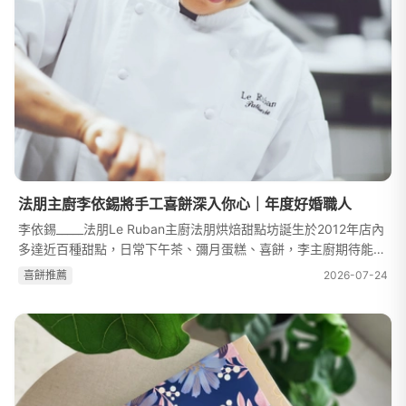
法朋主廚李依錫將手工喜餅深入你心｜年度好婚職人
李依錫_____法朋Le Ruban主廚法朋烘焙甜點坊誕生於2012年店內
多達近百種甜點，日常下午茶、彌月蛋糕、喜餅，李主廚期待能讓
法式甜點走入大家的生活中。『一生的陪伴是法朋對客人的浪漫，
喜餅推薦
2026-07-24
也是我們走入喜餅產業的動力...