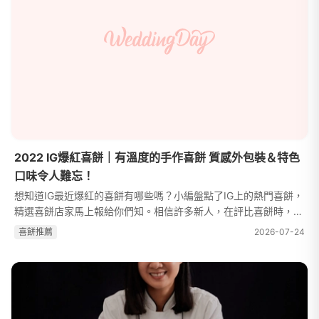
2022 IG爆紅喜餅｜有溫度的手作喜餅 質感外包裝＆特色
口味令人難忘！
想知道IG最近爆紅的喜餅有哪些嗎？小編盤點了IG上的熱門喜餅，
精選喜餅店家馬上報給你們知。相信許多新人，在評比喜餅時，都
有一些自己的喜好。像是包裝外型、口味的記憶點、內容物是否豐
喜餅推薦
2026-07-24
富等等…試吃之前先想想自己...