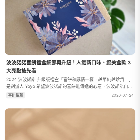
波波諾諾喜餅禮盒細節再升級！人氣新口味、絕美盒款 3
大亮點搶先看
2024 波波諾諾 升級版禮盒「喜餅和感情一樣，越單純越珍貴。」
是創辦人 Yoyo 希望波波諾諾的喜餅能傳遞的心意，波波諾諾自
2011 年成立開始，專注於磅蛋糕、餅乾等甜點製作，不使用化學
喜餅推薦
2026-07-24
添加物、選用在地食材、環境友...