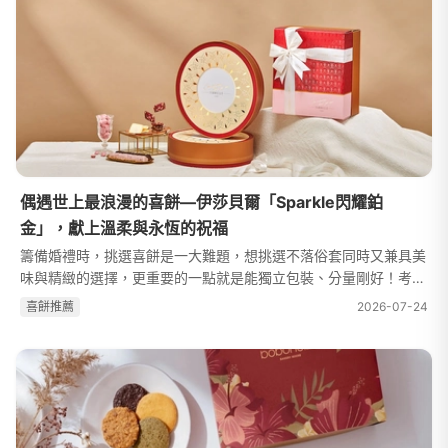
偶遇世上最浪漫的喜餅—伊莎貝爾「Sparkle閃耀鉑
金」，獻上溫柔與永恆的祝福
籌備婚禮時，挑選喜餅是一大難題，想挑選不落俗套同時又兼具美
味與精緻的選擇，更重要的一點就是能獨立包裝、分量剛好！考量
到收禮者的角度來說，太大一盒要是裸裝吃不完就會顯得浪費，放
喜餅推薦
2026-07-24
久也會影響美味度，更不希望...