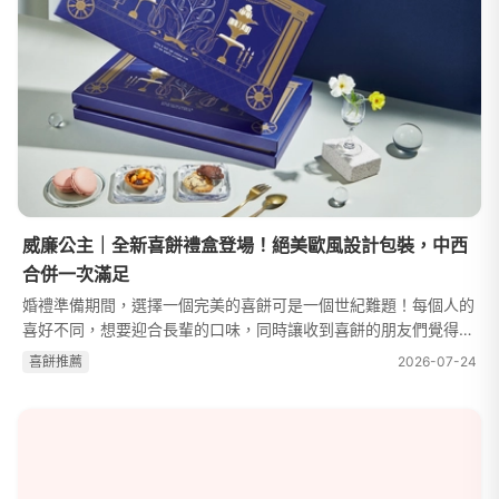
威廉公主｜全新喜餅禮盒登場！絕美歐風設計包裝，中西
合併一次滿足
婚禮準備期間，選擇一個完美的喜餅可是一個世紀難題！每個人的
喜好不同，想要迎合長輩的口味，同時讓收到喜餅的朋友們覺得創
新又好吃，讓人頭痛不已。還好，同為婚禮人的威廉公主團隊，可
喜餅推薦
2026-07-24
以解決這個難題。威廉公主精...