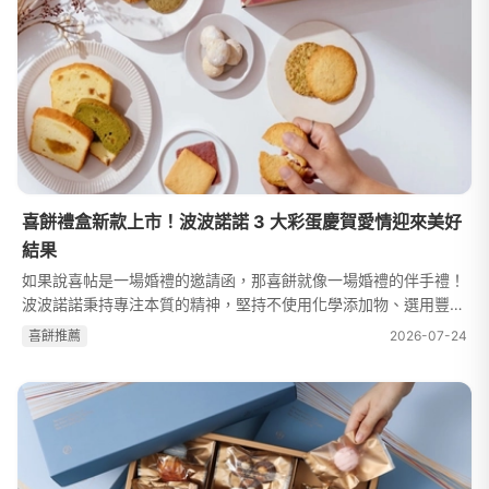
喜餅禮盒新款上市！波波諾諾 3 大彩蛋慶賀愛情迎來美好
結果
如果說喜帖是一場婚禮的邀請函，那喜餅就像一場婚禮的伴手禮！
波波諾諾秉持專注本質的精神，堅持不使用化學添加物、選用豐富
在地食材，並且使用環境友善包裝，滿懷著「希望每盒喜餅都能呈
喜餅推薦
2026-07-24
現新人純粹情感」的心情，製...