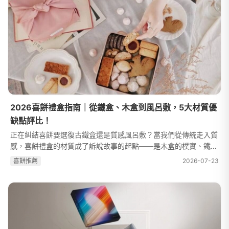
2026喜餅禮盒指南｜從鐵盒、木盒到風呂敷，5大材質優
缺點評比！
正在糾結喜餅要選復古鐵盒還是質感風呂敷？當我們從傳統走入質
感，喜餅禮盒的材質成了訴說故事的起點——是木盒的樸實、鐵盒
的實用，還是風呂敷的日式優雅？WeddingDay 整理了新人最關
喜餅推薦
2026-07-23
心的禮盒挑選指標，深入解析 5 種...