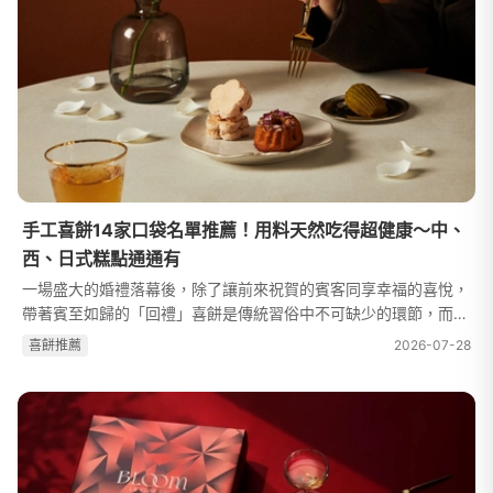
手工喜餅14家口袋名單推薦！用料天然吃得超健康～中、
西、日式糕點通通有
一場盛大的婚禮落幕後，除了讓前來祝賀的賓客同享幸福的喜悅，
帶著賓至如歸的「回禮」喜餅是傳統習俗中不可缺少的環節，而在
時間的與時俱進下，喜餅的款式和選擇可說越來越多元啦！其中，
喜餅推薦
2026-07-28
標榜著自由度極高、吃得更安...