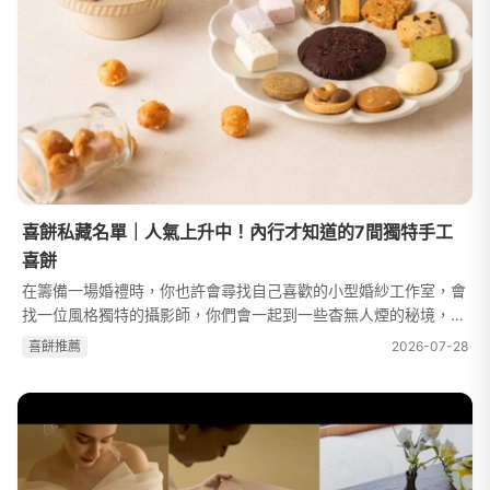
喜餅私藏名單｜人氣上升中！內行才知道的7間獨特手工
喜餅
在籌備一場婚禮時，你也許會尋找自己喜歡的小型婚紗工作室，會
找一位風格獨特的攝影師，你們會一起到一些杳無人煙的秘境，留
下獨一無二的特色婚紗寫真，你們還會找一個很少人知道的餐廳，
喜餅推薦
2026-07-28
辦一場與眾不同的婚禮。如果...