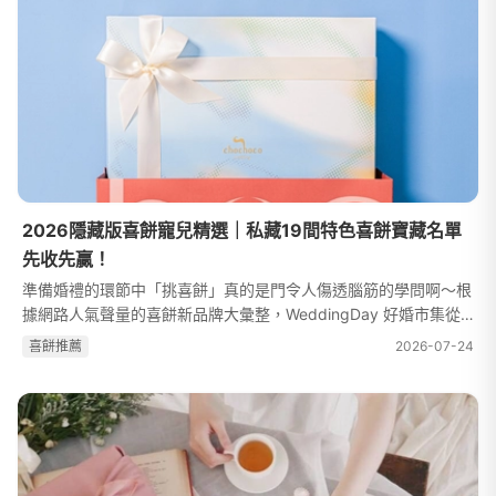
2026隱藏版喜餅寵兒精選｜私藏19間特色喜餅寶藏名單
先收先贏！
準備婚禮的環節中「挑喜餅」真的是門令人傷透腦筋的學問啊～根
據網路人氣聲量的喜餅新品牌大彙整，WeddingDay 好婚市集從
中挑選 19 間超紅的特色喜餅店家，究竟它們跟經典喜餅品牌有哪
喜餅推薦
2026-07-24
些不同？又有哪些創新的亮點擄...