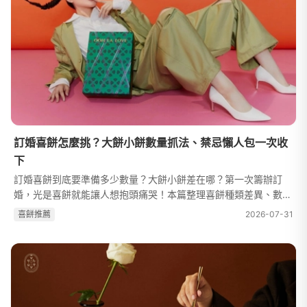
訂婚喜餅怎麼挑？大餅小餅數量抓法、禁忌懶人包一次收
下
訂婚喜餅到底要準備多少數量？大餅小餅差在哪？第一次籌辦訂
婚，光是喜餅就能讓人想抱頭痛哭！本篇整理喜餅種類差異、數量
試算方法、精選 20 間人氣喜餅品牌推薦，以及所有新人必知的喜
喜餅推薦
2026-07-31
餅禁忌與最佳發送時機。幫助你...