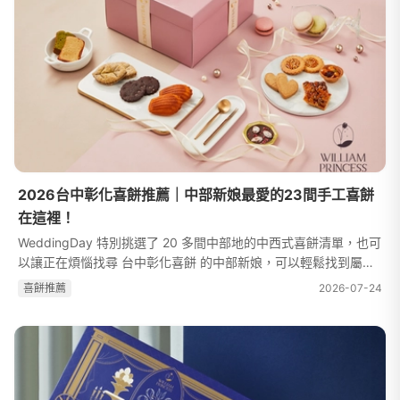
2026台中彰化喜餅推薦｜中部新娘最愛的23間手工喜餅
在這裡！
WeddingDay 特別挑選了 20 多間中部地的中西式喜餅清單，也可
以讓正在煩惱找尋 台中彰化喜餅 的中部新娘，可以輕鬆找到屬於
自己的夢幻喜餅。在預算之內要挑選合口味的喜餅，還得要照顧到
喜餅推薦
2026-07-24
長輩的意見。選喜餅不只要顧...