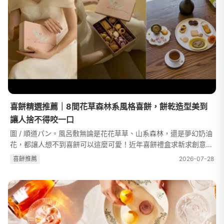
喜餅精選推薦｜8間花草森林系風格喜餅，餅乾造型美到
讓人捨不得咬一口
圖 / 順道パン。風呂敷無論是花花草草、山系森林，還是夢幻奶油
花，都讓人想不到喜餅可以這麼可愛！近年喜餅禮盒求新求創意，
加上種類多元，常常讓新人在準備婚禮過程中，陷入嚴重的選擇困
喜餅推薦
2026-07-28
難。如果你正在尋覓好看好...