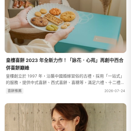
皇樓喜餅 2023 年全新力作！「詠花．心苑」再創中西合
併喜餅巔峰
皇樓創立於 1997 年，沿襲中國婚嫁習俗的古禮，採用「一站式」
的服務，提供中式喜餅、西式喜餅、喜糖等，滿足六禮、十二禮的
需求。歷年來，推出許多飽含復古元素的喜餅禮盒，既典雅又奢
喜餅推薦
2026-07-24
華，令人為之傾心。面對中式喜...