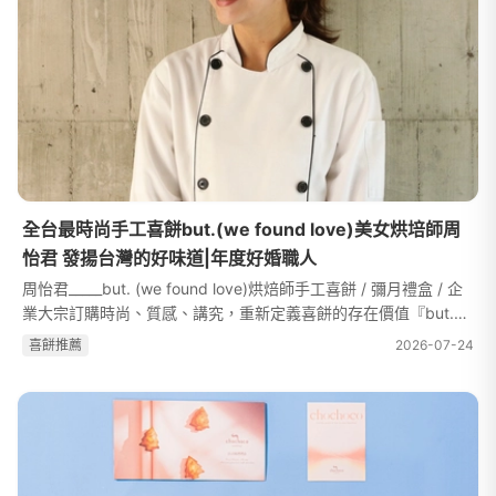
全台最時尚手工喜餅but.(we found love)美女烘培師周
怡君 發揚台灣的好味道|年度好婚職人
周怡君_____but. (we found love)烘焙師手工喜餅 / 彌月禮盒 / 企
業大宗訂購時尚、質感、講究，重新定義喜餅的存在價值『but.將
台灣的「美」「好」化成一盒盒祝福，獻給即將在這片土地上，翻
喜餅推薦
2026-07-24
開嶄新篇幅的新人們。』F...