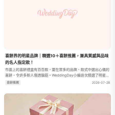
喜餅界的明星品牌｜精選10＋喜餅推薦，兼具質感與品味
的名人指定款！
市面上的喜餅禮盒有百百款，要在眾多的品牌、款式中選出心儀的
喜餅，令許多新人傷透腦筋。WeddingDay小編這次精選了明星同
款喜餅禮盒，如果你也有喜餅挑選障礙，或是想要擁有與明星同款
喜餅推薦
2026-07-28
喜餅，快將這篇收藏起來，列進...