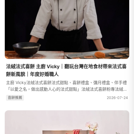
法絨法式喜餅 主廚 Vicky｜翻玩台灣在地食材帶來法式喜
餅新風貌｜年度好婚職人
主廚 Vicky法絨法式喜餅法式甜點、喜餅禮盒、彌月禮盒、伴手禮
「以愛之名，做出感動人心的法式甜點」法絨法式喜餅粉專法絨法
式喜餅官網法絨法式喜餅IG主廚 Vicky 在旅居國外期間與法式甜點
喜餅推薦
2026-07-24
有了一場美麗的邂逅開始與...