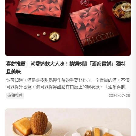
喜餅推薦｜就愛這款大人味！精選5間「酒系喜餅」獨特
且美味
你可知道，酒是許多甜點製作時的重要材料之一？微量的酒，不僅
可以提升香氣，還可以提昇甜點在口感上的層次感。「酒系喜餅」
成為喜餅品項的新寵兒，越來越多會在餅乾、蛋糕入酒，帶來耳目
喜餅推薦
2026-07-28
一新的感受！WeddingDay 精...