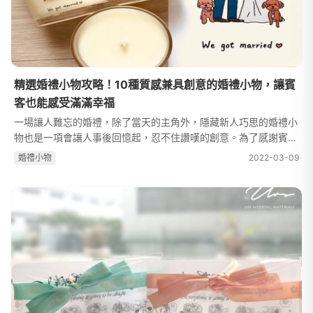
精選婚禮小物攻略！10種質感兼具創意的婚禮小物，讓賓
客也能感受滿滿幸福
一場讓人難忘的婚禮，除了當天的主角外，隱藏新人巧思的婚禮小
物也是一項會讓人事後回憶起，忍不住讚嘆的創意。為了感謝賓客
們前來參加婚禮，採購婚禮小物可是一件必須列在清單上的選項，
婚禮⼩物
2022-03-09
除了感謝賓客的出席以外，同...