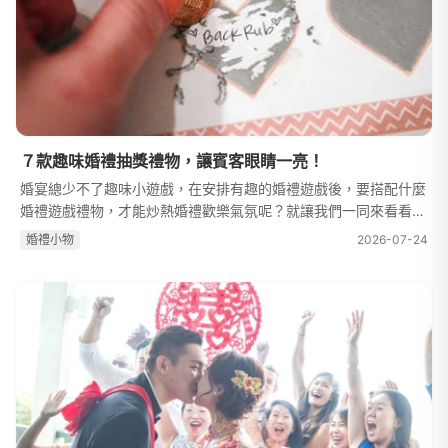
７款趣味婚禮抽獎禮物，讓賓客眼睛一亮！
婚宴總少不了趣味小遊戲，在安排有趣的婚禮遊戲後，要搭配什麼
婚禮遊戲禮物，才能炒熱婚禮歡樂氣氛呢？就讓我們一同來看看
吧！1. 造型沐浴乳、竹籃迷你茅台沐浴乳復古懷舊的米酒造型沐浴
婚禮⼩物
2026-07-24
乳，創意的包裝，搭配清香柑...