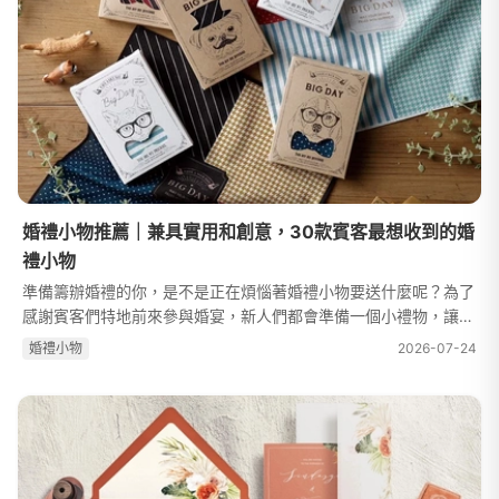
婚禮小物推薦｜兼具實用和創意，30款賓客最想收到的婚
禮小物
準備籌辦婚禮的你，是不是正在煩惱著婚禮小物要送什麼呢？為了
感謝賓客們特地前來參與婚宴，新人們都會準備一個小禮物，讓他
們也能得到來自新人的祝福，同時感謝他們的出席。婚禮小物的由
婚禮⼩物
2026-07-24
來婚禮小物最早是歐洲中古時...