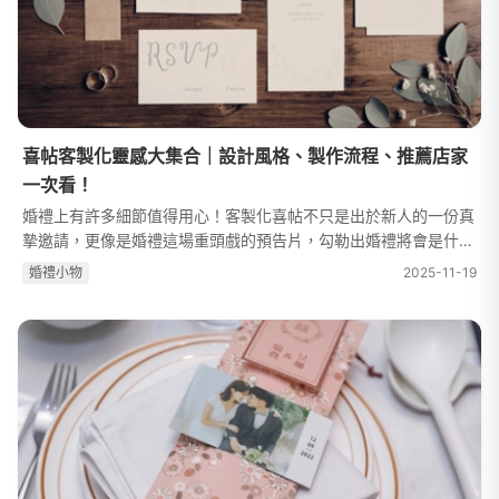
喜帖客製化靈感大集合｜設計風格、製作流程、推薦店家
一次看！
婚禮上有許多細節值得用心！客製化喜帖不只是出於新人的一份真
摯邀請，更像是婚禮這場重頭戲的預告片，勾勒出婚禮將會是什麼
氛圍，讓親友們在日子尚未登場之前，先醞釀、感受到那份欣喜、
婚禮⼩物
2025-11-19
挑起心中的期待感，讓人一打...