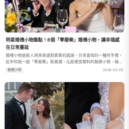
明星婚禮小物盤點！6個「零廢棄」婚禮小物，讓幸福感
在日常蔓延
婚禮小物是新人用來表達對賓客的感謝、分享喜悅的一種伴手禮，
近年吹起一股「零廢棄」新風潮，比起便宜塑料的裝飾小物，越來
越多新人選擇賓客帶回家在生活中也可以用到的物品作為伴手禮，
婚禮⼩物
2026-05-05
實用無負擔、環保不浪費、精...