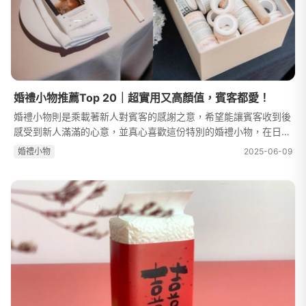
婚禮小物推薦Top 20｜超實用又高顏值，賓客都愛！
婚禮小物則是乘載著新人對賓客的感謝之意，希望能讓賓客收到後
感受到新人滿滿的心意，並真心喜歡這份特別的婚禮小物，在日後
仍會拿出來使用或是回憶。準備籌辦婚禮的你，是不是正在煩惱著
婚禮⼩物
2025-06-09
婚禮小物要送什麼呢？想要找...