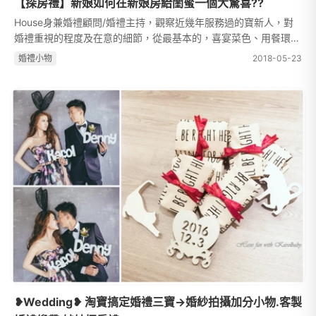
【探房禮】新娘如何在新娘房給閨蜜一個大驚喜??
House身兼婚禮顧問/婚禮主持，觀察近幾年服務過的寶新人，對
婚禮重視的程度及在意的細節，從最基本的，喜宴菜色、用餐環
境、婚紗拍攝、婚禮廠商挑選(婚攝、新秘、主持、樂團、婚禮佈
婚禮⼩物
2018-05-23
置等)、婚禮活動規劃，一直到近期...
❥Wedding❥ 淘寶搞定婚禮三寶→婚紗拍攝加分小物.客製