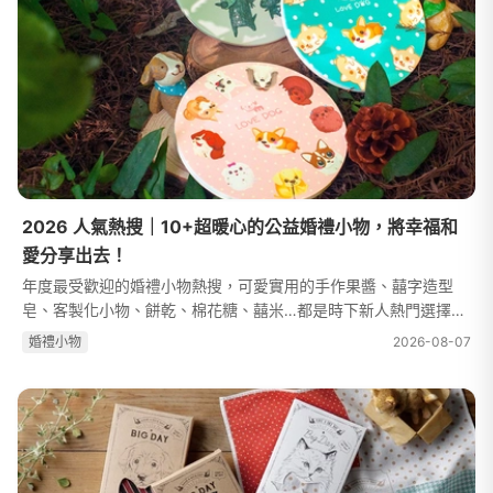
2026 人氣熱搜｜10+超暖心的公益婚禮小物，將幸福和
愛分享出去！
年度最受歡迎的婚禮小物熱搜，可愛實用的手作果醬、囍字造型
皂、客製化小物、餅乾、棉花糖、囍米…都是時下新人熱門選擇，
婚禮小物包含桌上禮、二進禮、座位禮、探房禮…各式各樣項目，
婚禮⼩物
2026-08-07
是為了感謝當日遠道而來的賓客及...