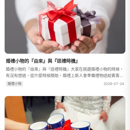
婚禮小物的『由來』與『送禮時機』
婚禮小物的『由來』與『送禮時機』大家在挑選婚禮小物的時候，
有沒有想過，從什麼時候開始，婚禮上新人會準備禮物送給賓客
呢？到底婚禮小物的由來是什麼呢？婚禮小物的由來這要把時光拉
婚禮⼩物
2026-07-24
回，16世紀的歐洲，在當時的法...