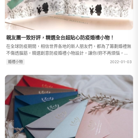
親友團一致好評，精選全台超貼心防疫婚禮小物！
在全球防疫期間，相信世界各地的新人朋友們，都為了籌劃婚禮無
不傷透腦筋，精選創意防疫婚禮小物設計，讓你/妳不再煩惱，趕
緊提筆記下來，當作送禮參考指南，即使之後疫情緩和，這些小
婚禮⼩物
2022-01-03
物，也能在日常充分達到作用，...