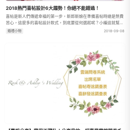
2018熱門喜帖設計6大趨勢！你絕不能錯過！
喜帖是新人們傳遞幸福的第一步，新郎新娘在準備喜帖時總是煞費
苦心，這麼多的喜帖設計款式，到底要從何選起呢？小編這就幫大
家整理出2018熱門喜帖，除了IG火熱的大理石元素，還有許多令
婚禮⼩物
2018-09-08
人眼睛一亮的創意喜帖設計唷！...