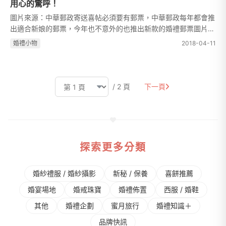
用心的驚呼！
圖片來源：中華郵政寄送喜帖必須要有郵票，中華郵政每年都會推
出適合新娘的郵票，今年也不意外的也推出新款的婚禮郵票圖片來
源：中華郵政本套郵票特選取緣定三生、佳偶天成、花好月圓、白
婚禮⼩物
2018-04-11
頭偕老、永浴愛河、花開並蒂...
/ 2 頁
下一頁
探索更多分類
婚紗禮服 / 婚紗攝影
新秘 / 保養
喜餅推薦
婚宴場地
婚戒珠寶
婚禮佈置
⻄服 / 婚鞋
其他
婚禮企劃
蜜⽉旅⾏
婚禮知識＋
品牌快訊