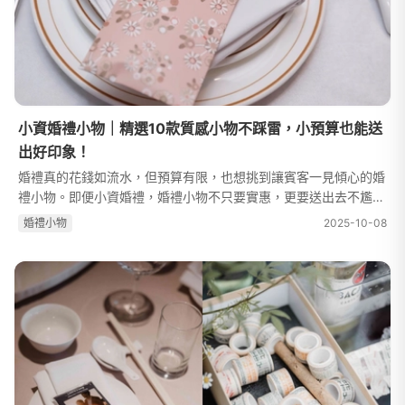
小資婚禮小物｜精選10款質感小物不踩雷，小預算也能送
出好印象！
婚禮真的花錢如流水，但預算有限，也想挑到讓賓客一見傾心的婚
禮小物。即便小資婚禮，婚禮小物不只要實惠，更要送出去不尷
尬、親友還會說「欸這個也太可愛」的那種質感款。這次編輯整理
婚禮⼩物
2025-10-08
了10款高CP值的小資婚禮小物推...