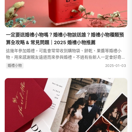
一定要送婚禮小物嗎？婚禮小物該送誰？婚禮小物種類預
算全攻略 & 常見問題｜2025 婚禮小物推薦
這幾年參加婚禮，可能會常常收到購物袋、餅乾、果醬等婚禮小
物，用來感謝親友遠道而來參與婚禮。不過有些新人一定會好奇
「一定要準備婚禮小物嗎？」其實有些婚宴場地就會贈送位上的婚
婚禮⼩物
2025-01-03
禮小物，新人就不需要自行準備。...