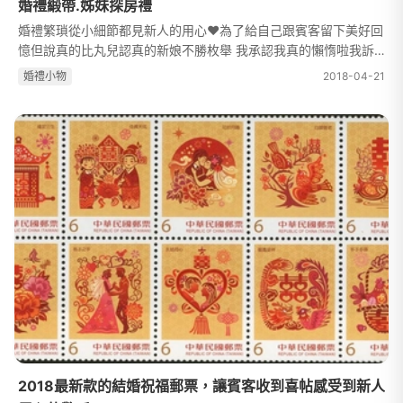
婚禮緞帶.姊妹探房禮
婚禮繁瑣從小細節都見新人的用心♥為了給自己跟賓客留下美好回
憶但說真的比丸兒認真的新娘不勝枚舉 我承認我真的懶惰啦我訴
求簡單精要有效果就好 錢也不要過度揮霍 是不是完全符合台灣好
婚禮⼩物
2018-04-21
媳婦的標準所以我的婚禮週邊不...
2018最新款的結婚祝福郵票，讓賓客收到喜帖感受到新人