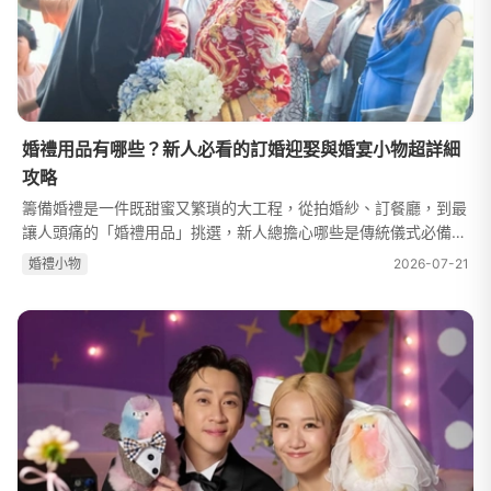
婚禮用品有哪些？新人必看的訂婚迎娶與婚宴小物超詳細
攻略
籌備婚禮是一件既甜蜜又繁瑣的大工程，從拍婚紗、訂餐廳，到最
讓人頭痛的「婚禮用品」挑選，新人總擔心哪些是傳統儀式必備？
少買會不會失禮？哪些又是加分亮點？本文為大家整理了最完整的
婚禮⼩物
2026-07-21
婚禮用品推薦與採購指南。無...