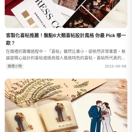
客製化喜帖推薦！盤點6大類喜帖設計風格 你最 Pick 哪一
款？
在婚禮的籌備過程中，「喜帖」雖然比重小，卻依然非常重要。無
論是精心設計的喜帖或極具個人風格特色的喜帖，喜帖所代表的不
僅是張邀請函，更是傳遞心意及溫度的象徵。用心設計過的喜帖不
婚禮⼩物
2023-06-08
只讓人捨不得丟，想好好收藏...