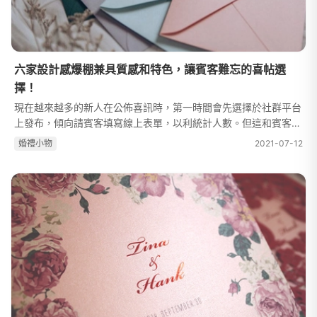
六家設計感爆棚兼具質感和特色，讓賓客難忘的喜帖選
擇！
現在越來越多的新人在公佈喜訊時，第一時間會先選擇於社群平台
上發布，傾向請賓客填寫線上表單，以利統計人數。但這和賓客親
手從郵箱裡拿出通知喜訊的喜帖比較起來，那種真實的幸福感，透
婚禮⼩物
2021-07-12
過手上的「紅色炸彈」更能直...