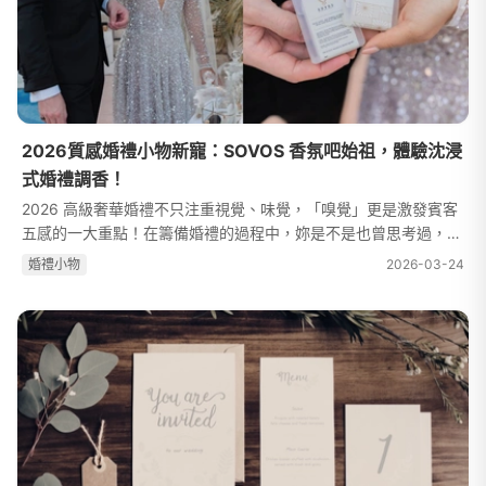
2026質感婚禮小物新寵：SOVOS 香氛吧始祖，體驗沈浸
式婚禮調香！
2026 高級奢華婚禮不只注重視覺、味覺，「嗅覺」更是激發賓客
五感的一大重點！在籌備婚禮的過程中，妳是不是也曾思考過，除
了餐點和佈景外，還有沒有其他設計，能使這場婚禮跨越時光、長
婚禮⼩物
2026-03-24
久留存在親友心中？關於這個...