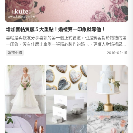
增加喜帖質感５大重點！婚禮第一印象就靠他！
喜帖是與親友分享喜訊的第一個正式管道，也是賓客對於婚禮的第
一印象。沒有什麼比拿到一張精心製作的婚卡，更讓人對婚禮感到
期待了。如果想在傳統喜帖上，提升質感和創意，建議可以根據喜
婚禮⼩物
2019-02-15
帖紙質、厚度和喜帖燙金下手...