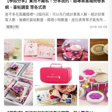
【學姐分享】實用不藏私！分享我的 - 超專業雲端問卷系
統、喜帖調查 等各式表
差不多在距離婚禮1-2個月前，可以先行統計賓客人數。統計好賓
客人數，後續的喜帖數量、婚禮小物數量、座位表等等才能有所安
排。先跟大家分享我們的問卷調查系統，是使用&nbsp;Survey
婚禮⼩物
2018-08-09
Cake雲端問卷服務我覺得它的介面...