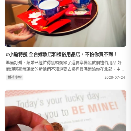
#小編特搜 全台嫁妝店和禮俗用品店，不怕你買不到！
準備訂婚、結婚已經忙得焦頭爛額了還要準備無數個禮俗用品 好
麻煩啊毫無頭緒的新娘們不知道要去哪裡買嗎無論你在北部、中部
還是南部或是已經忙得沒辦法實際跑店面的新娘讓小編幫你網羅
婚禮⼩物
2026-07-24
70家全台各地與網路門市的嫁妝...