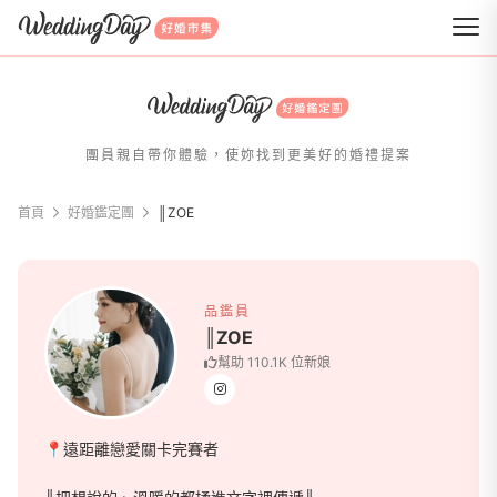
WeddingDay 好婚市集
團員親自帶你體驗，使妳找到更美好的婚禮提案
首頁
好婚鑑定團
║ZOE
║ZOE
品鑑員
║ZOE
幫助 110.1K 位新娘
📍遠距離戀愛關卡完賽者