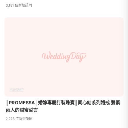
3,181 位新娘認同
婚戒珠寶
║PROMESSA║婚嫁專屬訂製珠寶║同心結系列婚戒 繫緊
兩人的甜蜜誓言
2,278 位新娘認同