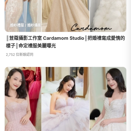
婚紗禮服 / 婚紗攝影
║荳蔻攝影工作室 Cardamom Studio║把婚禮寫成愛情的
樣子║命定禮服美麗曝光
2,752 位新娘認同