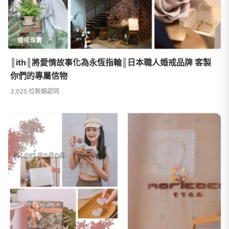
婚戒珠寶
║ith║將愛情故事化為永恆指輪║日本職人婚戒品牌 客製
你們的專屬信物
3,025 位新娘認同