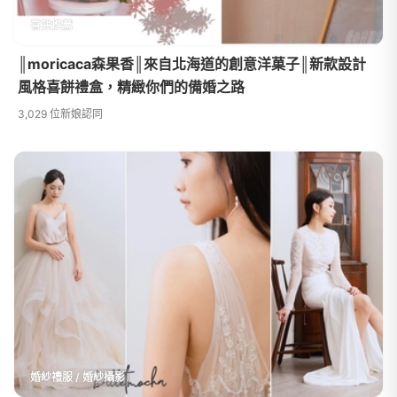
喜餅推薦
║moricaca森果香║來自北海道的創意洋菓子║新款設計
風格喜餅禮盒，精緻你們的備婚之路
3,029 位新娘認同
婚紗禮服 / 婚紗攝影