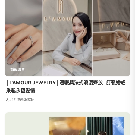
婚戒珠寶
║L'AMOUR JEWELRY║溫暖與法式浪漫齊放║訂製婚戒
乘載永恆愛情
3,417 位新娘認同