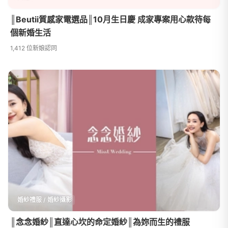
║Beutii質感家電選品║10月生日慶 成家專案用心款待每
個新婚生活
1,412 位新娘認同
婚紗禮服 / 婚紗攝影
║念念婚紗║直達心坎的命定婚紗║為妳而生的禮服