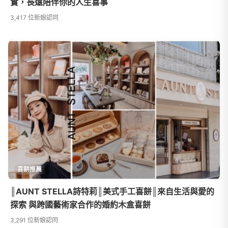
實，長遠陪伴你的人生喜事
3,417 位新娘認同
喜餅推薦
║AUNT STELLA詩特莉║美式手工喜餅║來自生活與愛的
探索 與跨國藝術家合作的婚約木盒喜餅
3,291 位新娘認同