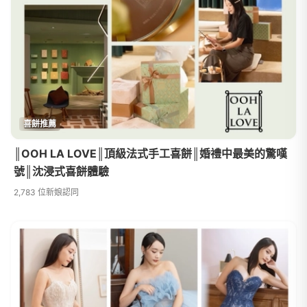
喜餅推薦
║OOH LA LOVE║頂級法式手工喜餅║婚禮中最美的驚嘆
號║沈浸式喜餅體驗
2,783 位新娘認同