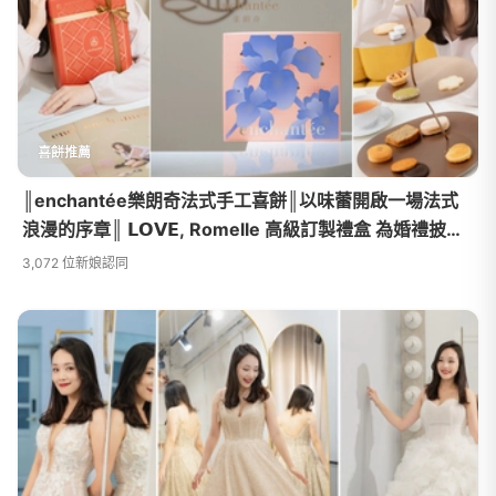
喜餅推薦
║enchantée樂朗奇法式手工喜餅║以味蕾開啟一場法式
浪漫的序章║ 𝗟𝗢𝗩𝗘, Romelle 高級訂製禮盒 為婚禮披上
優雅色彩
3,072 位新娘認同