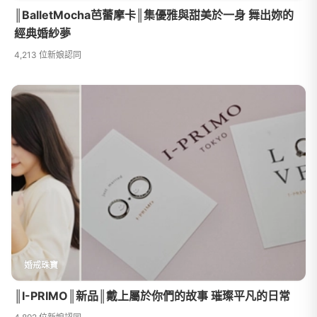
║BalletMocha芭蕾摩卡║集優雅與甜美於一身 舞出妳的
經典婚紗夢
4,213 位新娘認同
婚戒珠寶
║I-PRIMO║新品║戴上屬於你們的故事 璀璨平凡的日常