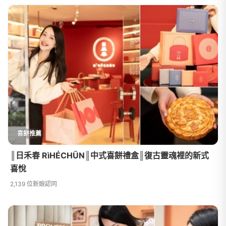
喜餅推薦
║日禾春 RìHÉCHŪN║中式喜餅禮盒║復古靈魂裡的新式
喜悅
2,139 位新娘認同