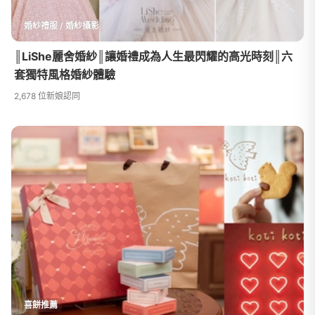
婚紗禮服 / 婚紗攝影
║LiShe麗舍婚紗║讓婚禮成為人生最閃耀的高光時刻║六
套獨特風格婚紗體驗
2,678 位新娘認同
喜餅推薦