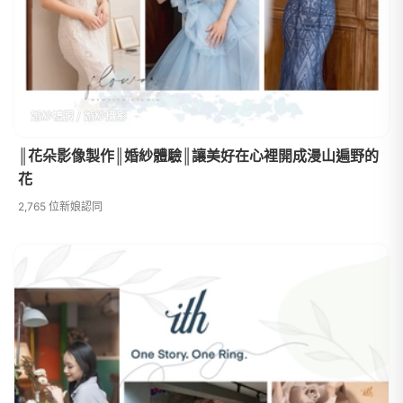
婚紗禮服 / 婚紗攝影
║花朵影像製作║婚紗體驗║讓美好在心裡開成漫山遍野的
花
2,765 位新娘認同