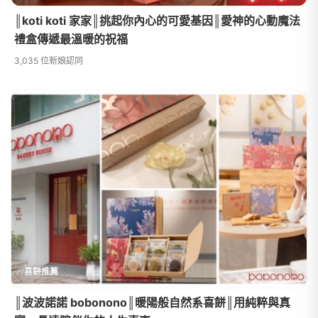
║koti koti 家家║挑起你內心的可愛基因║愛神的心動魔法
禮盒傳遞最溫暖的祝福
3,035 位新娘認同
喜餅推薦
║波波諾諾 bobonono║暖陽般自然系喜餅║用純粹與真