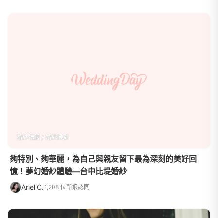
婚紗禮服 / 婚紗攝影
夠特別、夠華麗，為自己與親友留下最為深刻的美好回
憶！夢幻婚紗體驗—台中比堤婚紗
Ariel C.
1,208 位新娘認同