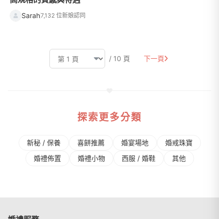
Sarah
7,132 位新娘認同
/ 10 頁
下一頁
探索更多分類
新秘 / 保養
喜餅推薦
婚宴場地
婚戒珠寶
婚禮佈置
婚禮⼩物
⻄服 / 婚鞋
其他