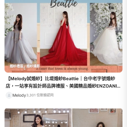
婚紗禮服 / 婚紗攝影
【Melody試婚紗】比堤婚紗Beattie｜台中老字號婚紗
店，一站享有設計師品牌禮服、美國精品婚紗ENZOANI的
幸福雙體驗！
Melody
3,301 位新娘認同