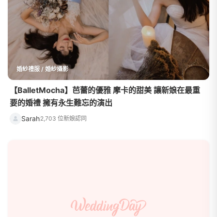
婚紗禮服 / 婚紗攝影
【BalletMocha】芭蕾的優雅 摩卡的甜美 讓新娘在最重
要的婚禮 擁有永生難忘的演出
Sarah
2,703 位新娘認同