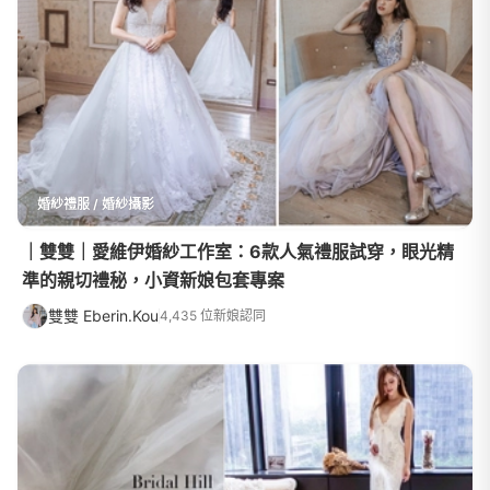
婚紗禮服 / 婚紗攝影
｜雙雙｜愛維伊婚紗工作室：6款人氣禮服試穿，眼光精
準的親切禮秘，小資新娘包套專案
雙雙 Eberin.Kou
4,435 位新娘認同