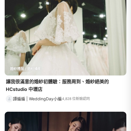
婚紗禮服 / 婚紗攝影
讓我很滿意的婚紗初體驗：服務周到、婚紗絕美的
HCstudio 中壢店
譚編編 | WeddingDay小編
4,828 位新娘認同