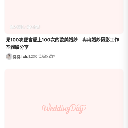
婚紗禮服 / 婚紗攝影
見100次便會愛上100次的歐美婚紗｜冉冉婚紗攝影工作
室體驗分享
露露Lulu
1,200 位新娘認同