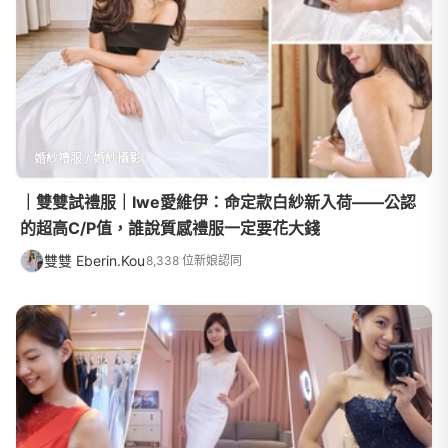
婚紗禮服 / 婚紗攝影
｜雙雙試禮服｜Iwe愛維伊：命定款白紗新入荷——公認
的超高C/P值，誰說質感禮服一定要花大錢
雙雙 Eberin.Kou
8,338 位新娘認同