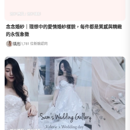
婚紗禮服 / 婚紗攝影
念念婚紗｜理想中的愛情婚紗樣貌，每件都是質感與精緻
的永恆象徵
瑀彤
1,781 位新娘認同