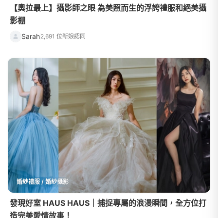
【奧拉最上】攝影師之眼 為美照而生的浮誇禮服和絕美攝
影棚
Sarah
2,691 位新娘認同
婚紗禮服 / 婚紗攝影
發現好室 HAUS HAUS｜捕捉專屬的浪漫瞬間，全方位打
造完美愛情故事！