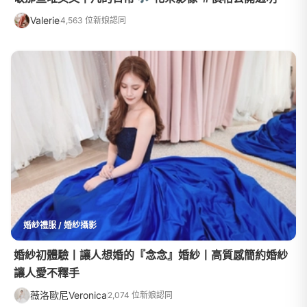
Valerie
4,563 位新娘認同
婚紗禮服 / 婚紗攝影
婚紗初體驗丨讓人想婚的『念念』婚紗丨高質感簡約婚紗
讓人愛不釋手
薇洛歐尼Veronica
2,074 位新娘認同