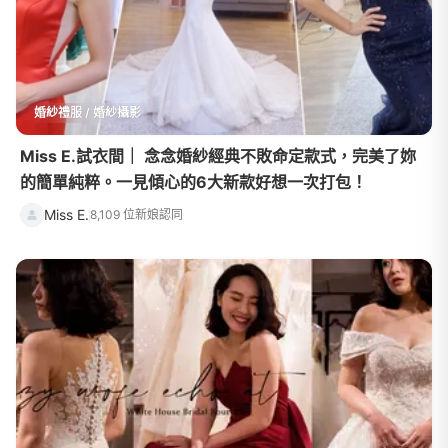
婚紗禮服 / 婚紗攝影
Miss E.試衣間｜ 念念婚紗經典不敗命定款式，完美了妳
的簡單純粹。一見傾心的6大新款好想一次打包！
Miss E.
8,109 位新娘認同