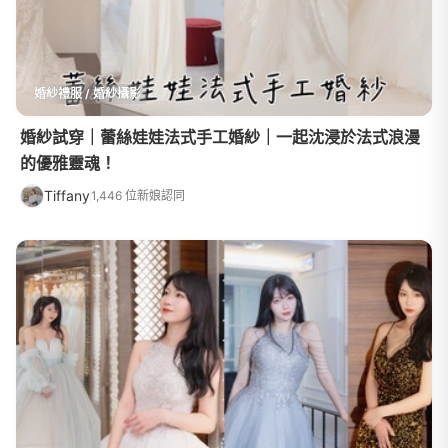
婚紗禮服 / 婚紗攝影
婚紗試穿｜蕾絲娃娃法式手工婚紗｜一起沈浸於法式浪漫
的優雅靈魂！￼
Tiffany
1,446 位新娘認同