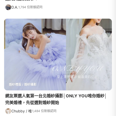
D.A.
1,794 位新娘認同
婚紗禮服 / 婚紗攝影
網友票選人氣第一台北婚紗攝影│ONLY YOU唯你婚紗│
完美婚禮，先從選對婚紗開始
Chubby / 唯
1,484 位新娘認同