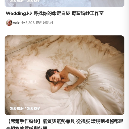
婚紗禮服 / 婚紗攝影
Wedding♪♪ 尋找你的命定白紗 育聖婚紗工作室
Valerie
5,203 位新娘認同
婚紗禮服 / 婚紗攝影
【席爾手作婚紗】氣質與氣勢兼具 從禮服 環境到禮秘都是
高規格的質感與待遇