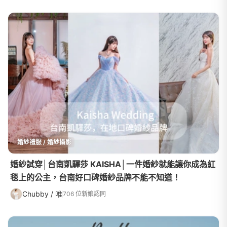
婚紗禮服 / 婚紗攝影
婚紗試穿│台南凱驛莎 KAISHA│一件婚紗就能讓你成為紅
毯上的公主，台南好口碑婚紗品牌不能不知道！
Chubby / 唯
706 位新娘認同