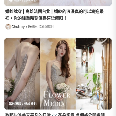
婚紗禮服 / 婚紗攝影
婚紗試穿 | 高雄法國台北 | 婚紗的浪漫真的可以寫進眼
裡，你的隆重時刻值得這些耀眼！
Chubby / 唯
594 位新娘認同
婚紗禮服 / 婚紗攝影
敬那些唯美又平凡的日常 🎶 花朵影像 ＃價格公開透明