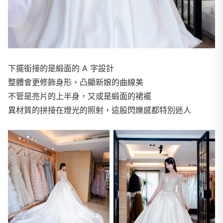
下擺銜接的是緞面的 A 字設計
整體會更修飾身形，凸顯新娘的曲線美
不管是亮片的上半身，又或是緞面的裙襬
異材質的拼接在燈光的照射，這股閃爍感都特別迷人