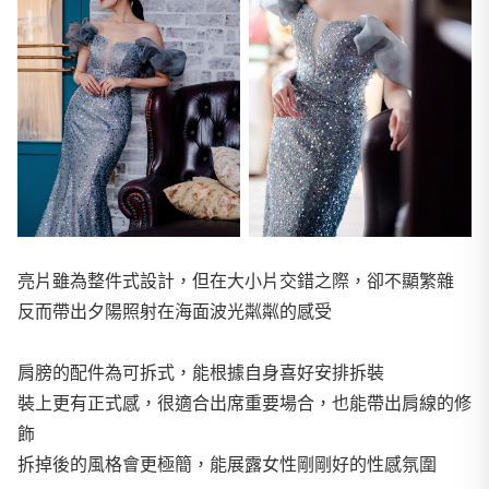
亮片雖為整件式設計，但在大小片交錯之際，卻不顯繁雜
反而帶出夕陽照射在海面波光粼粼的感受
肩膀的配件為可拆式，能根據自身喜好安排拆裝
裝上更有正式感，很適合出席重要場合，也能帶出肩線的修
飾
拆掉後的風格會更極簡，能展露女性剛剛好的性感氛圍