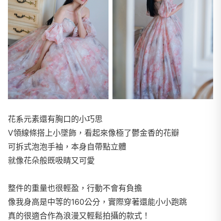
花系元素還有胸口的小巧思
V領線條搭上小墜飾，看起來像極了鬱金香的花瓣
可拆式泡泡手袖，本身自帶點立體
就像花朵般既吸睛又可愛
整件的重量也很輕盈，行動不會有負擔
像我身高是中等的160公分，實際穿著還能小小跑跳
真的很適合作為浪漫又輕鬆拍攝的款式！