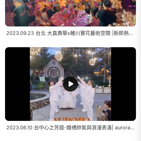
2023.09.23 台北 大直典華x蜷川實花藝術空間 |新郎熱舞秀
2023.06.10 台中心之芳庭-婚禮帥氣與浪漫表演| aurora_danceshow