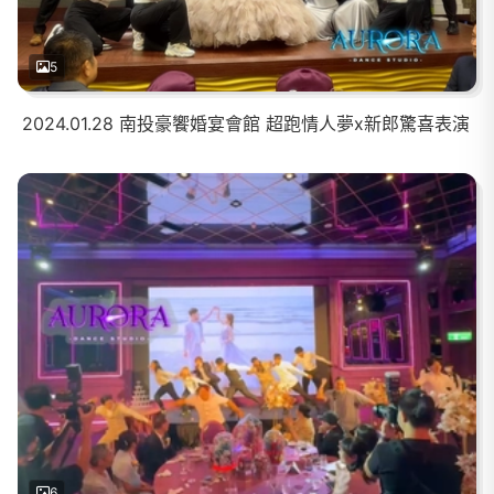
5
2024.01.28 南投豪饗婚宴會館 超跑情人夢x新郎驚喜表演
6