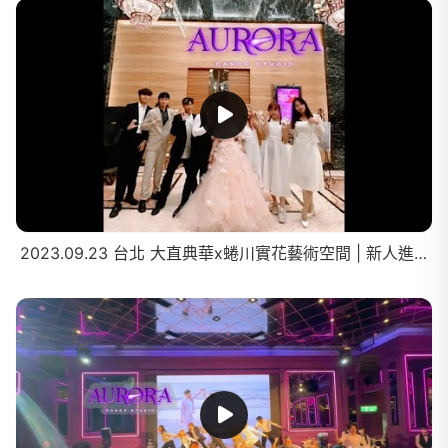
2023.09.23 台北 大直典華x蜷川實花藝術空間 | 新人進場秀