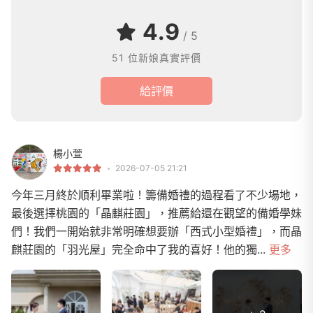
4.9
/ 5
51 位新娘真實評價
給評價
楊小萱
2026-07-05 21:21
今年三月終於順利畢業啦！籌備婚禮的過程看了不少場地，
最後選擇桃園的「晶麒莊園」，推薦給還在觀望的備婚學妹
們！我們一開始就非常明確想要辦「西式小型婚禮」，而晶
麒莊園的「羽光屋」完全命中了我的喜好！他的獨...
更多