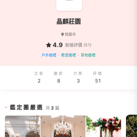
晶麒莊園
桃園市
4.9
新娘評價 (51)
戶外婚禮
教堂婚禮
草地婚禮
文章
廳房
方案
評價
2
8
3
51
鑑定團嚴選
共
2
篇