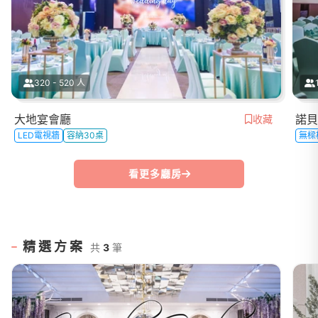
320 - 520 人
大地宴會廳
諾貝
收藏
LED電視牆
容納30桌
無樑
看更多廳房
精選方案
共
3
筆