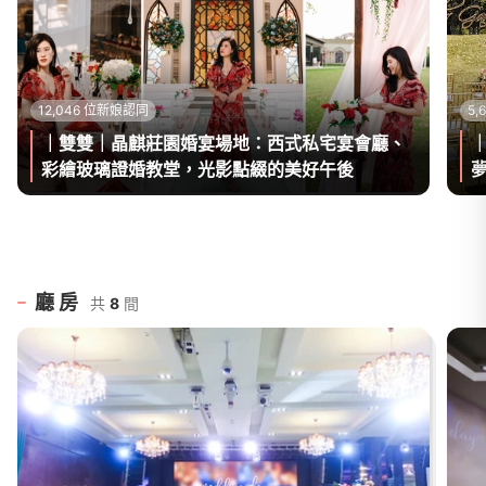
12,046 位新娘認同
5
｜雙雙｜晶麒莊園婚宴場地：西式私宅宴會廳、
彩繪玻璃證婚教堂，光影點綴的美好午後
廳房
共
8
間