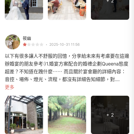
+ 2
筱幽
2025-10-31 11:56
以下有很多讓人不舒服的回憶，分享給未來有考慮要在這邊
辦婚宴的朋友參考:)1.婚宴方案配合的婚禮企劃Queena態度
超差？不知道在跩什麼⋯⋯ 而且關於宴會廳的詳細內容：
音控、場佈、燈光、流程，都沒有詳細告知細節，對....
更多
+ 2