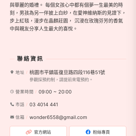
與華麗的婚禮。 每個女孩心中都有個夢一生最美的時
刻，男孩為另一伴披上白紗，在愛神維納斯的見證下，
步上紅毯，漫步在晶麒莊園， 沉浸在玫瑰芬芳的香氣
中與親友分享人生最大的喜悅。
聯絡資訊
桃園市平鎮區復旦路四段116巷51號
地址
參觀採預約制，請提前來電預約。
09:00 ~ 20:00
營業時間
03 4014 441
市話
wonder6558@gmail.com
信箱
官方網站
粉絲專頁