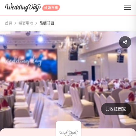
WeddingDay 好婚市集
首頁
婚宴場地
晶麒莊園
收藏商家