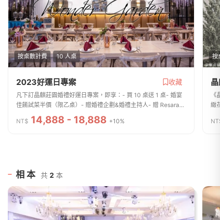
按桌數計費
10 人桌
按
2023好運日專案
晶
收藏
​凡下訂晶麒莊園婚禮好運日專案​，即享：- 買 10 桌送 1 桌- 婚宴
《
佳餚試菜半價（限乙桌）- 贈婚禮企劃&婚禮主持人- 贈 Resarah
緻
時尚手作婚紗鞋- 贈麋鹿小姐送客主題背板- 加購戶外草地/歐風教
謝
14,888 - 18,888
NT$
+10%
NT
堂證婚 7 折20231/7、1/...
供
相本
共
2
本