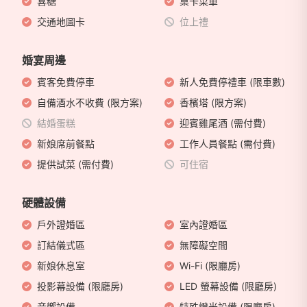
喜糖
桌卡菜單
交通地圖卡
位上禮
婚宴周邊
賓客免費停車
新人免費停禮車 (限車數)
自備酒水不收費 (限方案)
香檳塔 (限方案)
結婚蛋糕
迎賓雞尾酒 (需付費)
新娘席前餐點
工作人員餐點 (需付費)
提供試菜 (需付費)
可住宿
硬體設備
戶外證婚區
室內證婚區
訂結儀式區
無障礙空間
新娘休息室
Wi-Fi (限廳房)
投影幕設備 (限廳房)
LED 螢幕設備 (限廳房)
音響設備
特殊燈光設備 (限廳房)