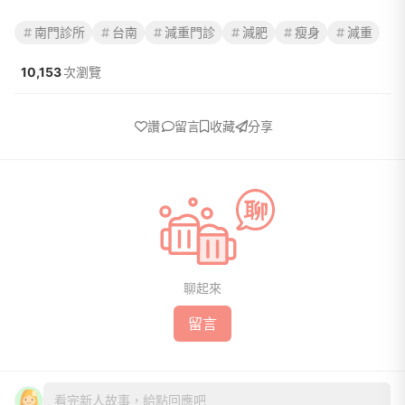
南門診所
台南
減重門診
減肥
瘦身
減重
10,153
次瀏覽
讚
留言
收藏
分享
聊起來
留言
看完新人故事，給點回應吧