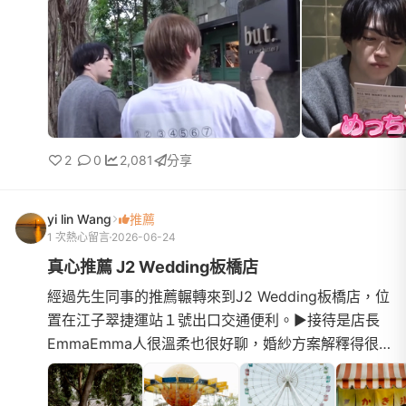
真的可以挑到兩個...
2
0
2,081
分享
yi lin Wang
推薦
1 次熱心留言
2026-06-24
真心推薦 J2 Wedding板橋店
經過先生同事的推薦輾轉來到J2 Wedding板橋店，位
置在江子翠捷運站１號出口交通便利。▶接待是店長
EmmaEmma人很溫柔也很好聊，婚紗方案解釋得很
清楚：⭐️禮服全館不分區不加價 ⭐️拍攝檔案全給⭐️
板橋店是創始店所以禮服...