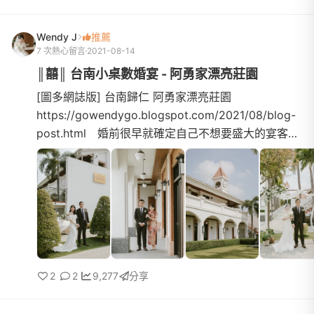
Wendy J
推薦
7 次熱心留言
2021-08-14
║囍║ 台南小桌數婚宴 - 阿勇家漂亮莊園
[圖多網誌版] 台南歸仁 阿勇家漂亮莊園
https://gowendygo.blogspot.com/2021/08/blog-
post.html 婚前很早就確定自己不想要盛大的宴客。
如果有朝一日結婚，只想要小小的、溫馨別緻的婚禮
來的都是真心祝福的摯友，足...
2
2
9,277
分享