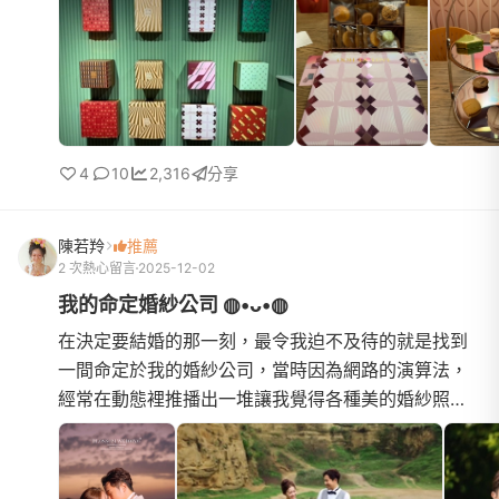
家，吃到最後真...
4
10
2,316
分享
陳若羚
推薦
2 次熱心留言
2025-12-02
我的命定婚紗公司 ◍•ᴗ•◍
在決定要結婚的那一刻，最令我迫不及待的就是找到
一間命定於我的婚紗公司，當時因為網路的演算法，
經常在動態裡推播出一堆讓我覺得各種美的婚紗照，
對於我是一個選擇性障礙的人來說，老實說我是很想
把每一間婚紗公司...