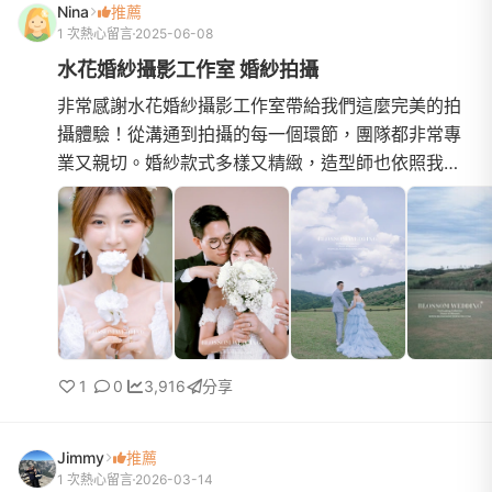
Nina
推薦
1 次熱心留言
2025-06-08
水花婚紗攝影工作室 婚紗拍攝
非常感謝水花婚紗攝影工作室帶給我們這麼完美的拍
攝體驗！從溝通到拍攝的每一個環節，團隊都非常專
業又親切。婚紗款式多樣又精緻，造型師也依照我們
的風格做了細緻搭配，真的超級滿意！照片成果一拿
到真的驚艷，每一...
1
0
3,916
分享
Jimmy
推薦
1 次熱心留言
2026-03-14