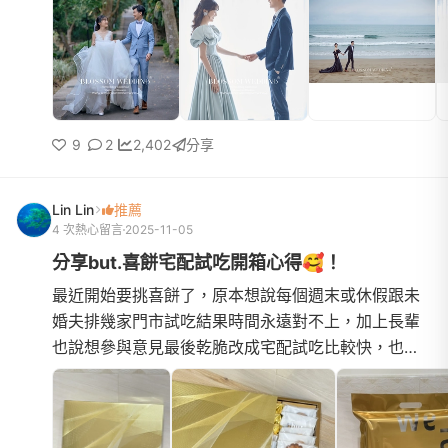
9
2
2,402
分享
Lin Lin
推薦
4 次熱心留言
2025-11-05
分享but.喜餅宅配試吃開箱心得🥰！
最近開始要挑喜餅了，原本想說每個週末或休假跟未
婚夫排幾家門市試吃結果時間永遠對不上，加上長輩
也說想參與意見最後乾脆改成宅配試吃比較快，也可
以在家慢慢吃一起開箱再一次收集全家人的意見！我
得說所有I人新娘...