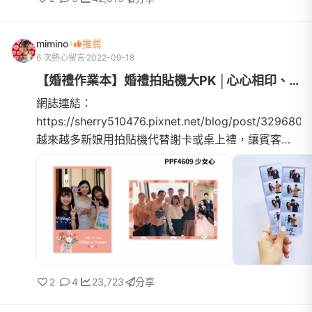
mimino
推薦
6 次熱心留言
2022-09-18
【婚禮作業本】婚禮拍貼機大PK │心心相印、拍拍印、印卡讚、快賴...
網誌連結：
https://sherry510476.pixnet.net/blog/post/3296804
越來越多新娘用拍貼機代替謝卡或桌上禮，讓賓客可
以帶回當天的照片作紀念開始做功課後也看了些網路
文章，一開始覺得都差不多阿~ 根本不知道選哪家才...
2
4
23,723
分享