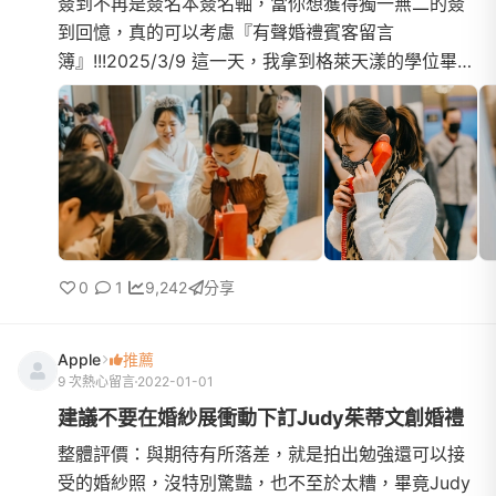
簽到不再是簽名本簽名軸，當你想獲得獨一無二的簽
到回憶，真的可以考慮『有聲婚禮賓客留言
簿』!!!2025/3/9 這一天，我拿到格萊天漾的學位畢業
了，漫長的新娘科終於修完學分。在朋友之中算較晚
結婚的我，參與過N場婚...
0
1
9,242
分享
Apple
推薦
9 次熱心留言
2022-01-01
建議不要在婚紗展衝動下訂Judy茱蒂文創婚禮
整體評價：與期待有所落差，就是拍出勉強還可以接
受的婚紗照，沒特別驚豔，也不至於太糟，畢竟Judy