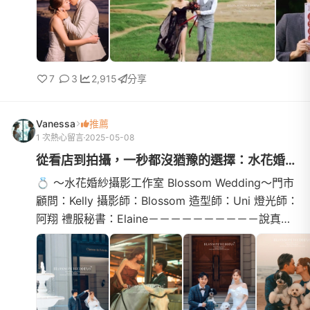
7
3
2,915
分享
Vanessa
推薦
1 次熱心留言
2025-05-08
從看店到拍攝，一秒都沒猶豫的選擇：水花婚紗攝影工作室❤️
💍 ～水花婚紗攝影工作室 Blossom Wedding～門市
顧問：Kelly 攝影師：Blossom 造型師：Uni 燈光師：
阿翔 禮服秘書：Elaine－－－－－－－－－－說真
的，在拍婚紗之前我其實有點緊張，畢竟這可是人生
中的一場大事。但...