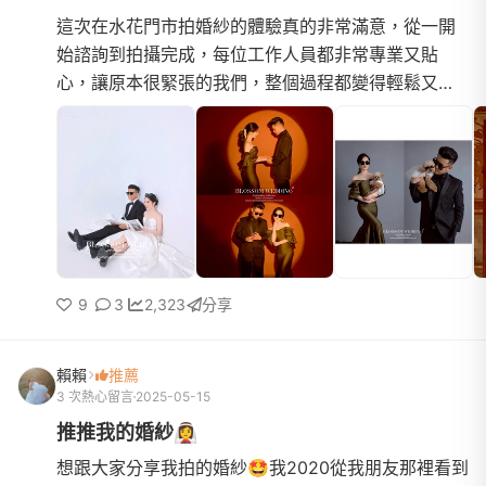
這次在水花門市拍婚紗的體驗真的非常滿意，從一開
始諮詢到拍攝完成，每位工作人員都非常專業又貼
心，讓原本很緊張的我們，整個過程都變得輕鬆又開
心！首先非常感謝門市Kelly，從一開始接洽時就非常
細心，會耐心傾聽...
9
3
2,323
分享
賴賴
推薦
3 次熱心留言
2025-05-15
推推我的婚紗👰‍♀️
想跟大家分享我拍的婚紗🤩我2020從我朋友那裡看到