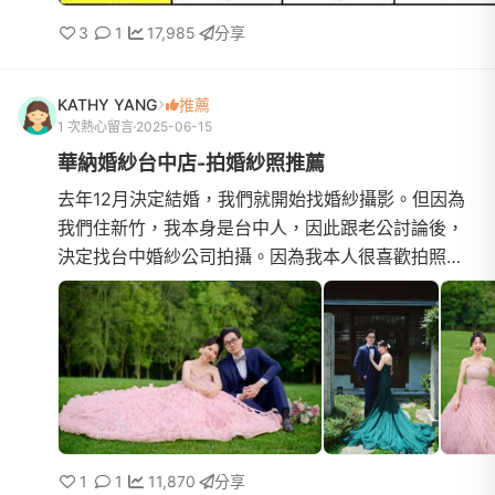
3
1
17,985
分享
KATHY YANG
推薦
1 次熱心留言
2025-06-15
華納婚紗台中店-拍婚紗照推薦
去年12月決定結婚，我們就開始找婚紗攝影。但因為
我們住新竹，我本身是台中人，因此跟老公討論後，
決定找台中婚紗公司拍攝。因為我本人很喜歡拍照，
對婚紗照要求不低，所以老公只跟我說找一個我喜歡
的婚紗公司，其他...
1
1
11,870
分享