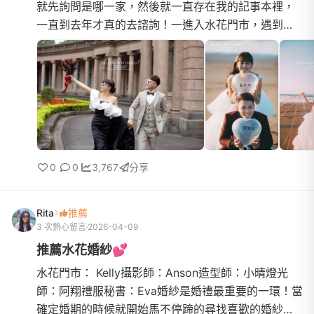
就先詢問是哪一家，然後就一直存在我的記事本裡，
一直到去年才真的去諮詢！一進入水花門市，遇到了
Ellie～Ellie很親切的招呼我們～還讓我先試了兩套禮
服，試了一套宴...
0
0
3,767
分享
Rita
推薦
3 次熱心留言
2026-04-09
推薦水花婚紗💕
水花門市： Kelly攝影師：Anson造型師：小晴燈光
師：阿翔禮服秘書：Eva婚紗是婚禮最重要的一環！當
確定婚期的時候就開始馬不停蹄的尋找喜歡的婚紗！