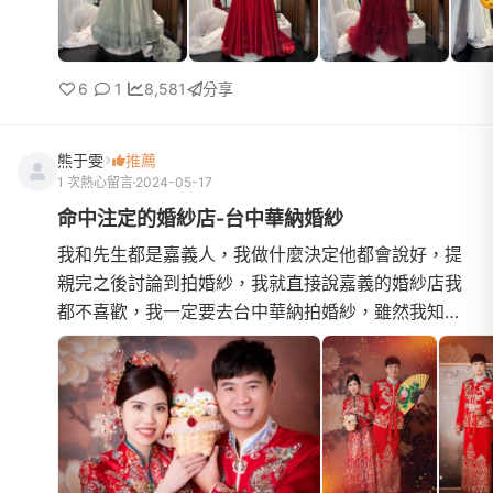
6
1
8,581
分享
熊于雯
推薦
1 次熱心留言
2024-05-17
命中注定的婚紗店-台中華納婚紗
我和先生都是嘉義人，我做什麼決定他都會說好，提
親完之後討論到拍婚紗，我就直接說嘉義的婚紗店我
都不喜歡，我一定要去台中華納拍婚紗，雖然我知道
挑外縣市的婚紗店到結婚宴客結束前一定會一直來回
奔波台中，累到我...