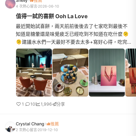
Shelly
推薦
4 次熱心留言
2026-06-10
值得一試的喜餅 Ooh La Love
最近開始試喜餅，兩天前前後後去了七家吃到最後不
知道是糖暈還是味覺疲乏已經吃到不知道在吃什麼🫠
🫠建議水水們一天最好不要去太多+寫好心得，吃完
就忘光了第一間是去Ooh La Love也是我們唯一還有
印象的一間他們的店裝...
1
10
1,996
分享
Crystal Chang
推薦
2 次熱心留言
2019-12-10