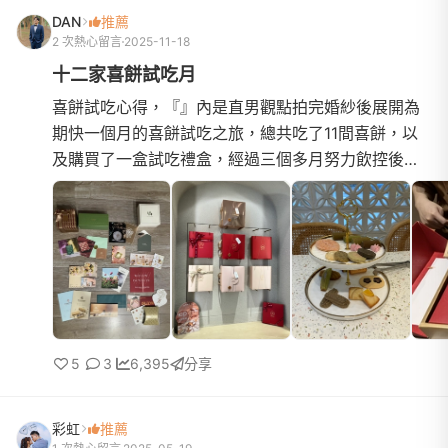
DAN
推薦
2 次熱心留言
2025-11-18
十二家喜餅試吃月
喜餅試吃心得，『』內是直男觀點拍完婚紗後展開為
期快一個月的喜餅試吃之旅，總共吃了11間喜餅，以
及購買了一盒試吃禮盒，經過三個多月努力飲控後直
接一口氣吃到會怕哈哈！回頭整理了所有試吃ＤＭ之
後突然覺得該寫些...
5
3
6,395
分享
彩虹
推薦