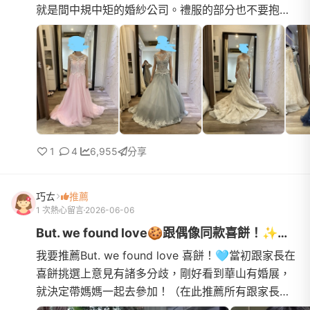
就是間中規中矩的婚紗公司。禮服的部分也不要抱有
太大期待，也許他們禮服很多(我猜的，因為都關在小
房間)，但較少那...
1
4
6,955
分享
巧ㄊ
推薦
1 次熱心留言
2026-06-06
But. we found love🍪跟偶像同款喜餅！✨🌈🫶🏽🎀
我要推薦But. we found love 喜餅！🩵當初跟家長在
喜餅挑選上意見有諸多分歧，剛好看到華山有婚展，
就決定帶媽媽一起去參加！（在此推薦所有跟家長意
見有衝突的新人們，比起帶另一半去挑選，帶家長去