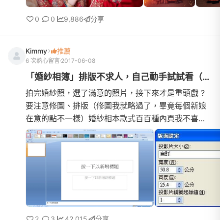
0
0
9,886
分享
Kimmy
推薦
6 次熱心留言
2017-06-08
「婚紗相簿」排版不求人，自己動手試試看（圖多）
拍完婚紗照，選了滿意的照片，接下來才是重頭戲 ?
要注意修圖、排版（修圖我就略過了，畢竟每個新娘
在意的點不一樣）婚紗相本款式百百種內頁我不喜歡
❌ 太多花紋 ❌ 浮水印 ❌ 英文詞彙 ❌也許不豐
富，也許太過於單調，不過我就是喜歡簡簡單單 ?十
年後拿出來也不會覺得『天啊！這是那個年代的美感
? 』回歸正傳，個人覺得每一家婚紗店，排版就像套
公式一樣～ ?強迫症新娘 ? 堅持自己排排看我選擇相
簿款式『方形
2
3
42,015
分享