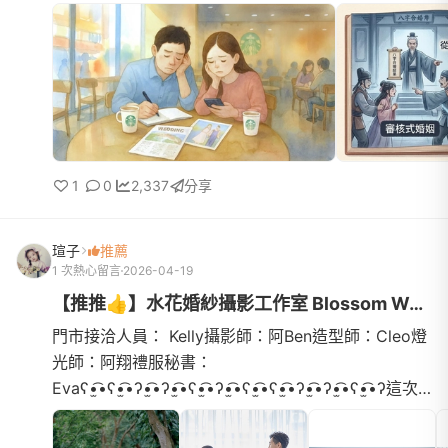
難過，但又怕算出來不合很尷尬...後來聽一個剛辦完婚
禮的朋友推...
1
0
2,337
分享
瑄子
推薦
1 次熱心留言
2026-04-19
【推推👍】水花婚紗攝影工作室 Blossom Wedding
門市接洽人員： Kelly攝影師：阿Ben造型師：Cleo燈
光師：阿翔禮服秘書：
Evaʕ•̫͡•ʕ•̫͡•ʔ•̫͡•ʔ•̫͡•ʕ•̫͡•ʔ•̫͡•ʕ•̫͡•ʕ•̫͡•ʔ•̫͡•ʔ•̫͡•ʕ•̫͡•ʔ這次
婚紗拍攝的體驗真的超級滿意，必須給滿滿五星好評
✨首先很感謝Kelly，從一開...