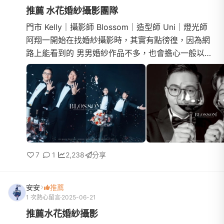
推薦 水花婚紗攝影團隊
門市 Kelly｜攝影師 Blossom｜造型師 Uni｜燈光師
阿翔一開始在找婚紗攝影時，其實有點徬徨，因為網
路上能看到的 男男婚紗作品不多，也會擔心一般以男
女婚紗為主的團隊，是否能理解並呈現我們想要的感
覺。我先生的好...
7
1
2,238
分享
安安
推薦
1 次熱心留言
2025-06-21
推薦水花婚紗攝影