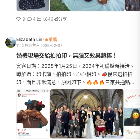
9
4
1,846
分享
Elizabeth Lin
推薦
11 次熱心留言
2025-02-07
婚禮現場交給拍拍印，無腦又效果超棒！
宴客日期：2025年1月25日。2024年初備婚時接洽、
瞭解過：印卡讚、拍拍印、心心相印。📣後來選拍拍
印，而且非常滿意，原因如下。🔥🔥🔥三家共通點:
🔥🔥🔥新人有電子檔+相冊+相框*******相紙印刷品
質PK 心心相印=印卡讚 &gt;...