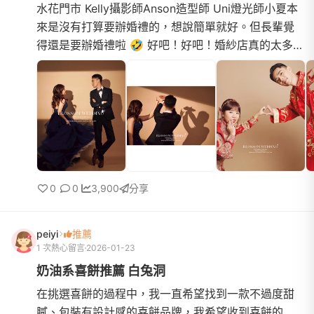
水花門市 Kelly攝影師Anson造型師 Uni燈光師小夏本
來是沒有打算要辦婚禮的，想說簡單就好。但長輩覺
得還是要辦婚禮啦 🤣 好吧！好吧！婚紗店真的太多
了，不好選 又怕踩雷 還有選擇障礙的我來說實在是太
難了！所以選擇...
0
0
3,900
分享
peiyi
推薦
1 次熱心留言
2026-01-23
奶油系喜餅推薦 白兔洞
在挑選喜餅的過程中，我一直希望找到一款不過度甜
膩、包裝有設計感的喜餅品牌，我希望收到喜餅的