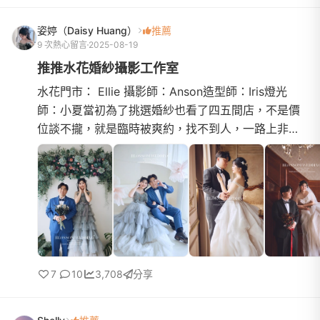
姿婷（Daisy Huang）
推薦
9 次熱心留言
2025-08-19
推推水花婚紗攝影工作室
水花門市： Ellie 攝影師：Anson造型師：Iris燈光
師：小夏當初為了挑選婚紗也看了四五間店，不是價
位談不攏，就是臨時被爽約，找不到人，一路上非常
波折～後來因為有朋友推薦水花，想說當天打電話預
約看看，沒想到非...
7
10
3,708
分享