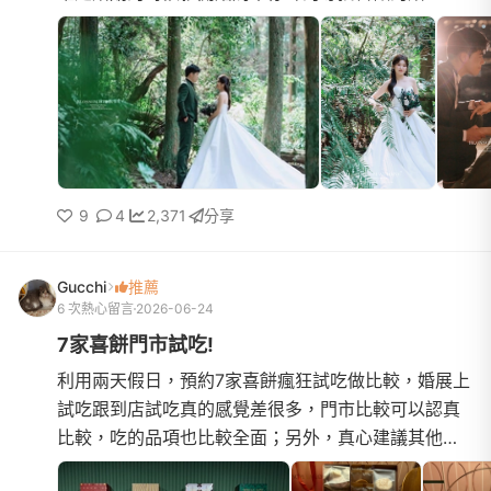
剛好在滑ig的時候看到水花的照片！一眼就覺得中
了！是我喜歡的風格...
9
4
2,371
分享
Gucchi
推薦
6 次熱心留言
2026-06-24
7家喜餅門市試吃!
利用兩天假日，預約7家喜餅瘋狂試吃做比較，婚展上
試吃跟到店試吃真的感覺差很多，門市比較可以認真
比較，吃的品項也比較全面；另外，真心建議其他新
人，一天大概最多吃3家就好，我們這次有一天吃了四