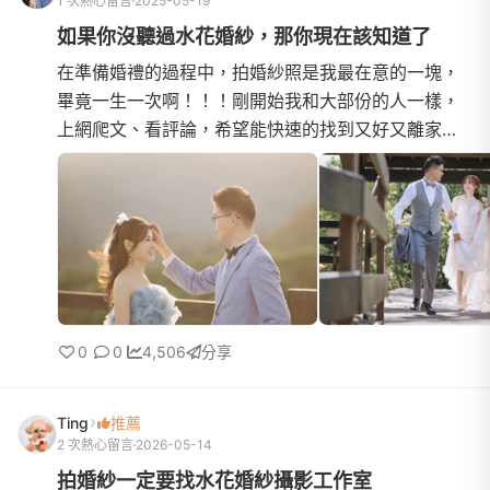
1 次熱心留言
2025-05-19
如果你沒聽過水花婚紗，那你現在該知道了
在準備婚禮的過程中，拍婚紗照是我最在意的一塊，
畢竟一生一次啊！！！剛開始我和大部份的人一樣，
上網爬文、看評論，希望能快速的找到又好又離家近
的婚紗工作室。在桃園試了六家婚紗工作室，幾乎都
是在網路上評價很...
0
0
4,506
分享
Ting
推薦
2 次熱心留言
2026-05-14
拍婚紗一定要找水花婚紗攝影工作室