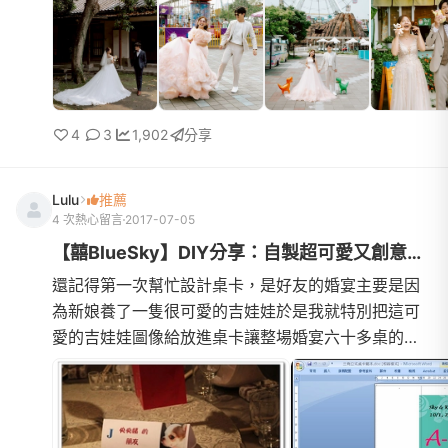
4
3
1,902
分享
Lulu
推薦
4 次熱心留言
2017-07-05
【囍BlueSky】DIY分享：自製超可愛又創意的桌卡 (三角立式 & 橫...
還記得第一次幫忙設計桌卡，是好友的婚宴主要是因
為新娘養了一隻很可愛的吉娃娃於是我就特別把這可
愛的吉娃娃圖像給放進桌卡讓整場婚宴六十多桌的桌
卡多了許多豐富性 (笑)當時簡易的設計了一款橫式的
三角桌卡，也獲...