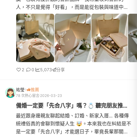
人，不只是覺得「好看」，而是能從包裝與味道中，
感受到我們對這份心意的重視。對我來說，喜餅代表
的是一種分享幸福的...
2
0
5,073
分享
祐瑩
推薦
78 次熱心留言
2026-03-23
備婚一定要「先合八字」嗎？💍 聽完朋友推薦＋爬文後的真心心得：...
最近跟身邊親友聊起結婚、訂婚、新家入厝... 各種傳
統禮俗真的會聊到懷疑人生 🤯。本來我也在糾結是不
是一定要「先合八字」才能選日子，畢竟長輩那關很