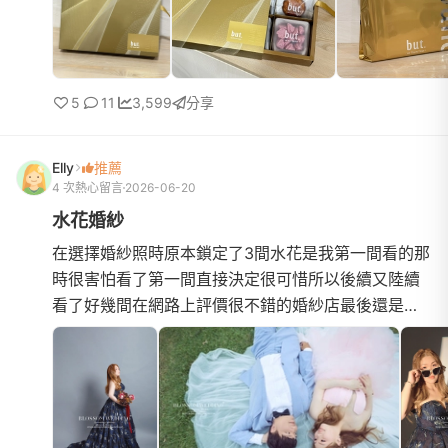
5
11
3,599
分享
Elly
推薦
4 次熱心留言
2026-06-20
水花婚紗
在選擇婚紗照時原本鎖定了3間水花是我第一間看的那
時很害怕看了第一間直接決定很可惜所以後續又陸續
看了好幾間在網路上評價很不錯的婚紗店最後還是決
定選擇水花🤭因為從一開始進門市諮詢就遇到Ellie她
好親切好有耐心...