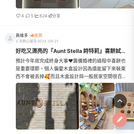
4
5
624
分享
黃維多
推薦
3 次熱心留言
2023-09-21
好吃又漂亮的『Aunt Stella 詩特莉』喜餅試吃體驗😋
預計今年底完成終身大事❤️籌備婚禮的過程中喜餅也
是重要環節，個人偏愛木盒設計因為還能留下來裝東
西不會被丟掉🥰而且木盒設計與一般居家空間很百搭
也是另一種紀念，當然餅乾好吃還是最重要的！想到
路過百貨時慈祥的...