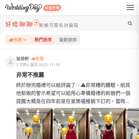
WeddingDay 好婚市集
新娘可匿名討論區
推薦
熱門排序
最新排序
張榮軒
推薦
2 次熱心留言
2023-11-30
非常不推薦
終於辦完婚禮可以給評論了⋯⚠️非常糟的體驗，給其
他新娘的警示希望可以給用心準備婚禮的新娘們一個
提醒大概是在四年前是在家樂福推銷下訂的，當時還
不太懂婚紗行業，衝動就下訂了⋯先說優點再說很雷
的地方1.部分服務人...