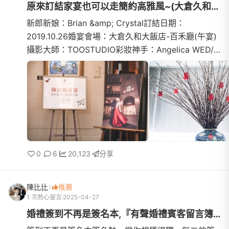
原來訂結家宴也可以走簡約高雅風~(大倉久和大飯店-百禾廳)
新郎新娘：Brian &amp; Crystal訂結日期：
2019.10.26婚宴會場：大倉久和大飯店-百禾廳(午宴)
攝影大師：TOOSTUDIO彩妝神手：Angelica WED/
Chihfee Makeup各位新人們還在為儀式或宴客形式苦
惱中，不知如何抉擇嗎? 在這與大家分享我們一手策
劃的家宴流程，或許你們也可以從中得到不少的巧思
呢：）和老公一開始就達成共識，兩人婚禮走簡約高
雅路線。不過結婚
0
6
20,123
分享
陳比比
推薦
1 次熱心留言
2025-04-27
婚禮簽到不再是簽名本,『有聲婚禮賓客留言簿』初體驗!