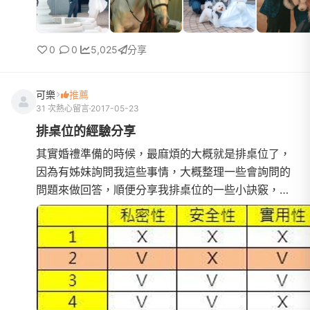
0
0
5,025
分享
可樂
推薦
31 次熱心留言
2017-05-23
排桌位的經驗分享
其實婚禮準備的時候，最麻煩的大概就是排桌位了，
因為有姊妹詢問我這些事情，大概整理一些會詢問的
問題來做回答，順便分享我排桌位的一些小訣竅，不
過這些方法不見得適用每個人身上，所以稱不上是教
學，頂多算是經驗分享。-----------------------------
----------------------------------------【前置作業】
Q1.我如何在婚禮前邀約別人來參加我的婚禮？