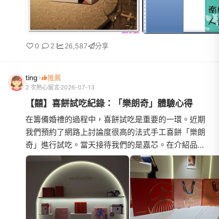
0
2
26,587
分享
ting
推薦
2 次熱心留言
2026-07-13
【囍】喜餅試吃紀錄：「樂朗奇」體驗心得
在籌備婚禮的過程中，喜餅試吃是重要的一環。近期
我們預約了網路上討論度很高的法式手工喜餅「樂朗
奇」進行試吃。當天接待我們的是嘉芯。在介紹品牌
時，提到「樂朗奇」的法文唸做 "enchantée"，我聽
著聽著，覺得這發...