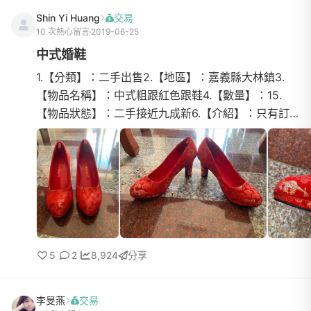
Shin Yi Huang
交易
10 次熱心留言
2019-06-25
中式婚鞋
1.【分類】：二手出售2.【地區】：嘉義縣大林鎮3.
【物品名稱】：中式粗跟紅色跟鞋4.【數量】：15.
【物品狀態】：二手接近九成新6.【介紹】：只有訂
婚時穿過一次鞋跟有點裂縫，但不影響走路的穩定度
可以兩穿，有拆卸綁帶店家當時有附鞋墊，但我沒用!
所以這個鞋墊是全新的鞋碼38號(24)，跟高8釐米目
前已有多人詢問，但未售出~喜歡的趕快來帶走唷~~7.
【價格】：NT6008.【交易方式】：郵寄/超商店
5
2
8,924
分享
李旻燕
交易