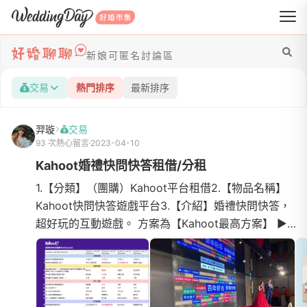
WeddingDay 好婚市集
新娘可匿名討論區
交易
熱門排序
最新排序
羿璇
交易
93 次熱心留言
2023-04-10
Kahoot婚禮快問快答租借/分租
1.【分類】（團購）Kahoot平台租借2.【物品名稱】
Kahoot快問快答遊戲平台3.【介紹】婚禮快問快答，
超好玩的互動遊戲。 方案為【Kahoot最高方案】 ▶
所有題型、功能皆可使用、沒有限制。 ▶同時使用人
數上限為200...