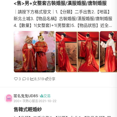
<售>男+女整套古裝婚服/漢服婚服/唐制婚服
｜請按下方格式發文｜1.【分類】二手出售2.【地區】
新北土城3.【物品名稱】古裝婚服/漢服婚服/唐制婚服
4.【數量】1(女整套)+1(男整套)5.【物品狀態】近全新
(都只在婚宴會館穿著進場一次)6.【介紹】廣袖衫女款
拖尾+女...
3
0
8,519
分享
匿名鬼鬼UD85
交易
200+ 次熱心留言
2021-10-22
售韓式輕婚紗