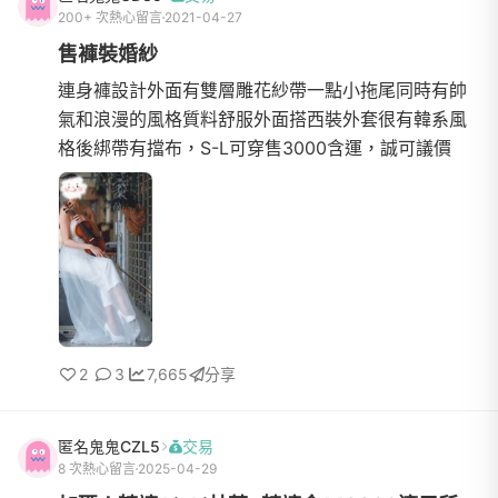
200+ 次熱心留言
2021-04-27
售褲裝婚紗
連身褲設計外面有雙層雕花紗帶一點小拖尾同時有帥
氣和浪漫的風格質料舒服外面搭西裝外套很有韓系風
格後綁帶有擋布，S-L可穿售3000含運，誠可議價
2
3
7,665
分享
匿名鬼鬼CZL5
交易
8 次熱心留言
2025-04-29