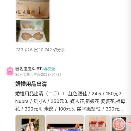
照當天使用一次...
3
6
10,742
分享
匿名鬼鬼KJBT
交易
80+ 次熱心留言
2023-01-31
婚禮用品出清
婚禮用品出清（二手）⒈ 紅色跟鞋 / 24.5 / 150元⒉
Nubra / 尺寸A / 250元⒊ 媒人花,新娘花,婆婆花,祖母
花 / 300元⒋ 米篩 / 100元⒌ 囍字跪墊*2 / 300元⒍
聘金盒(大+小) / 1000元⒎茶盤*2+囍字茶杯*6 /
1200元⒏ 高腳椅+...