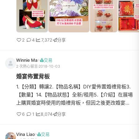
2
4
7,372
分享
Winnie Ma
交易
2 次熱心留言
2018-10-03
婚宴佈置背板
1.【分類】轉讓2.【物品名稱】DIY愛佈置婚禮背板3.
【數量】14.【物品狀態】全新/租用5.【介紹】在展場
上購買婚宴時使用的婚禮背板，但因之後更改婚宴飯
店，所以不需要了，故想轉讓給他人使用可至DIY愛佈
6
1
8,074
分享
置的網站觀看，上面的背板都可選擇6.【價格】
28007.【聯絡方式】LineID ：ma-winnie8. 【DIY愛
Vina Liao
交易
佈置】https://www.diydeco.com.tw/