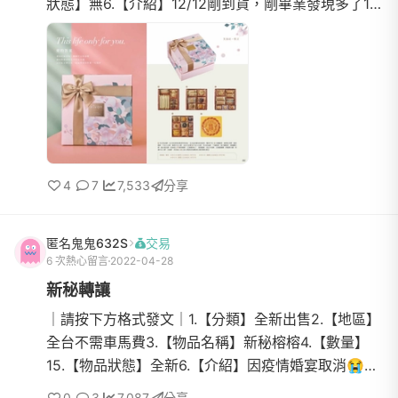
狀態】無6.【介紹】12/12剛到貨，剛畢業發現多了16
盒左右，超好吃的👍沒有拜拜過，還完整的在箱子內
7.【價格】降...
4
7
7,533
分享
匿名鬼鬼632S
交易
6 次熱心留言
2022-04-28
新秘轉讓
｜請按下方格式發文｜1.【分類】全新出售2.【地區】
全台不需車馬費3.【物品名稱】新秘榕榕4.【數量】
15.【物品狀態】全新6.【介紹】因疫情婚宴取消😭忍
痛轉讓出售 （日期：6/11午宴，可保留一年）
0
3
7,087
分享