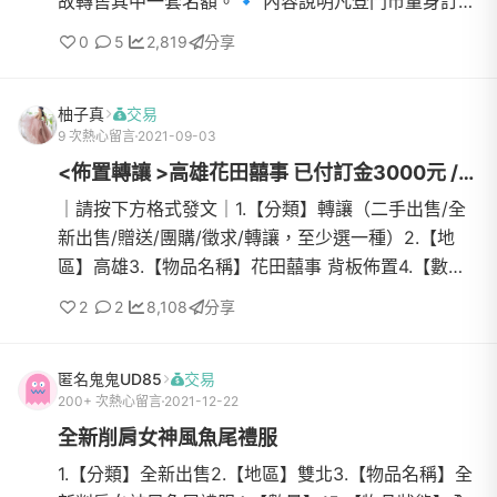
故轉售其中一套名額。🔹 內容說明凡登門市量身訂製
西裝一套可親自到門市量身、挑選布料與版型全新未
0
5
2,819
分享
使用（僅轉讓名...
柚子真
交易
9 次熱心留言
2021-09-03
<佈置轉讓 >高雄花田囍事 已付訂金3000元 /背板還未選擇
｜請按下方格式發文｜1.【分類】轉讓（二手出售/全
新出售/贈送/團購/徵求/轉讓，至少選一種）2.【地
區】高雄3.【物品名稱】花田囍事 背板佈置4.【數
量】15.【物品狀態】還未選擇（九成新/全新/二手，
2
2
8,108
分享
可視實際商品狀...
匿名鬼鬼UD85
交易
200+ 次熱心留言
2021-12-22
全新削肩女神風魚尾禮服
1.【分類】全新出售2.【地區】雙北3.【物品名稱】全