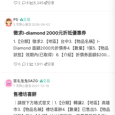
2
6
6,245
分享
PS
交易
5 次熱心留言
2026-06-02
徵求I-diamond 2000元折抵優惠券
1.【分類】徵求2.【地區】台中3.【物品名稱】I-
Diamond 面額2000元折價券4.【數量】1張5.【物品
狀態】效期內(已取得）6.【介紹】折價券面額$2000
乙張7.【價格】交換折價卷或1000元售出8.【交易方
0
2
1,911
分享
式】Line詳談9.【聯...
匿名鬼鬼GAZG
交易
7 次熱心留言
2021-12-19
售禮坊喜餅
｜請按下方格式發文｜1.【分類】轉讓2.【地區】高雄
市3.【物品名稱】禮坊喜餅4.【數量】已售出5.【物品