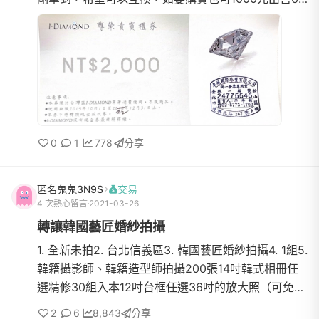
【介紹】I-diamond折價卷7.【價格】10008.【交易方
式】皆可9.【...
0
1
778
分享
匿名鬼鬼3N9S
交易
4 次熱心留言
2021-03-26
轉讓韓國藝匠婚紗拍攝
1. 全新未拍2. 台北信義區3. 韓國藝匠婚紗拍攝4. 1組5.
韓籍攝影師、韓籍造型師拍攝200張14吋韓式相冊任
選精修30組入本12吋台框任選36吋的放大照（可免費
升級設計框已付訂金50006. 原價$95980，售
2
6
8,843
分享