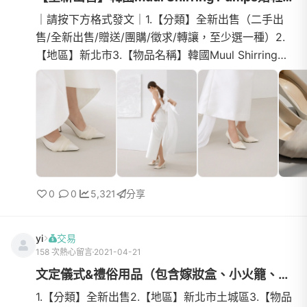
｜請按下方格式發文｜1.【分類】全新出售（二手出
售/全新出售/贈送/團購/徵求/轉讓，至少選一種）2.
【地區】新北市3.【物品名稱】韓國Muul Shirring
Pumps婚鞋4.【數量】15.【物品狀態】全新僅試穿
（九成新/全新/二...
0
0
5,321
分享
yi
交易
158 次熱心留言
2021-04-21
文定儀式&禮俗用品（包含嫁妝盒、小火籠、文訂禮盒、緣錢粉等）
1.【分類】全新出售2.【地區】新北市土城區3.【物品