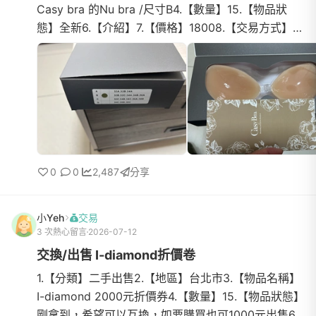
Casy bra 的Nu bra /尺寸B4.【數量】15.【物品狀
態】全新6.【介紹】7.【價格】18008.【交易方式】
（面交/超商店到店）9.【聯絡方式】（LineID
ahan885)10.【運費】運...
0
0
2,487
分享
小Yeh
交易
3 次熱心留言
2026-07-12
交換/出售 I-diamond折價卷
1.【分類】二手出售2.【地區】台北市3.【物品名稱】
I-diamond 2000元折價券4.【數量】15.【物品狀態】
剛拿到，希望可以互換，如要購買也可1000元出售6.