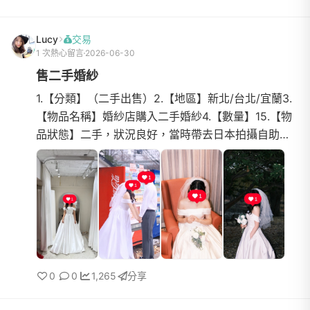
759807.【聯絡方式】FB -陳冠伃8.【運費】(無)
Lucy
交易
1 次熱心留言
2026-06-30
售二手婚紗
1.【分類】（二手出售）2.【地區】新北/台北/宜蘭3.
【物品名稱】婚紗店購入二手婚紗4.【數量】15.【物
品狀態】二手，狀況良好，當時帶去日本拍攝自助婚
紗，難免有使用痕跡，但拍攝是完全看不出來的喔！
（拍照時有口...
0
0
1,265
分享