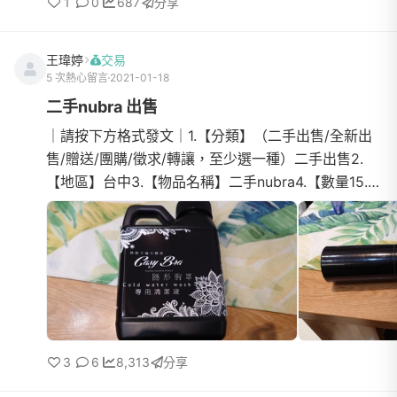
1
0
687
分享
王瑋婷
交易
5 次熱心留言
2021-01-18
二手nubra 出售
｜請按下方格式發文｜1.【分類】（二手出售/全新出
售/贈送/團購/徵求/轉讓，至少選一種）二手出售2.
【地區】台中3.【物品名稱】二手nubra4.【數量15.
【物品狀態】（九成新/全新/二手，可視實際商品狀態
描述）只穿過一次6.【介紹】7.【價格】500 元8.【交
易方式】（面交/郵寄/超商店到店/宅配，至少選一
項）超商店到店，不須再支付運費9.【聯絡方式】
（LineID / FB / 電話號碼
3
6
8,313
分享