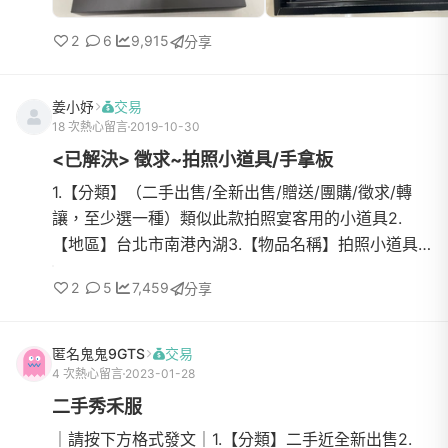
2
6
9,915
分享
姜小妤
交易
18 次熱心留言
2019-10-30
<已解決> 徵求~拍照小道具/手拿板
1.【分類】（二手出售/全新出售/贈送/團購/徵求/轉
讓，至少選一種）類似此款拍照宴客用的小道具2.
【地區】台北市南港內湖3.【物品名稱】拍照小道具/
手拿板4.【數量】些許5.【物品狀態】（九成新/全新/
2
5
7,459
分享
二手，可視實際商品狀態描述）九成新/二手6.【介
紹】7.【價格】8.【交易方式】（面交/郵寄/超商店到
店/宅配，至少選一項）郵寄/超商店到店皆可9.【聯絡
匿名鬼鬼9GTS
交易
方式】（LineID / FB / 電話號
4 次熱心留言
2023-01-28
二手秀禾服
｜請按下方格式發文｜1.【分類】二手近全新出售2.