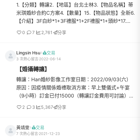
1.【分類】轉讓2.【地區】台北士林3.【物品名稱】蒂
米琪婚紗合約C方案4.【數量】15.【物品狀態】全新6.
【介紹】3F白紗*1+3F禮服*1+2F禮服*1+頭紗*17.
【價格】C方案原價$76800，當訂+折扣後$598008.
0
7
2,761
分享
【交易方式】蒂米...
Lingsin Hsu
交易
3 次熱心留言
2022-06-14
【婚攝轉讓】
轉讓：Han婚紗影像工作室日期：2022/09/03(六）
原因：因疫情關係婚禮取消方案：早上雙儀式+午宴
（9小時）訂金已付15000（轉讓訂金費用可討論）網
站https://han-image.tw/?
2
3
5,367
分享
fs=e&amp;s=clFacebookhttps://www.facebook...
黃靖雯
交易
7 次熱心留言
2021-12-23