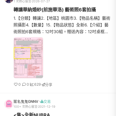
1 次熱心留言
2026-07-27
轉讓華納婚紗(前施華洛) 藝術照6套拍攝
1.【分類】轉讓2.【地區】桃園市3.【物品名稱】藝術
照攝影4.【數量】15.【物品狀態】全新6.【介紹】藝
術照拍6套規格：12吋30組。贈送內容：12吋桌框
*3、12吋水漾相本、典藏手提箱、電子底片+電子相
簿。7.【價格】預...
0
0
629
分享
匿名鬼鬼GNNV
交易
100+ 次熱心留言
2021-12-19
<售>全新NUBRA