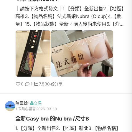
｜請按下方格式發文｜1.【分類】全新出售2.【地區】
高雄3.【物品名稱】法式新娘Nubra (C cup)4.【數
量】15.【物品狀態】全新，購入後尚未使用6.【介
紹】完全沒穿過法式新娘NU BRA，是今年9月中以
$390購入當婚紗備用(...
0
1
7,530
分享
陳韋翰
交易
1 次熱心留言
2026-03-19
全新Casy bra 的Nu bra /尺寸B
1.【分類】全新出售2.【地區】新北3.【物品名稱】