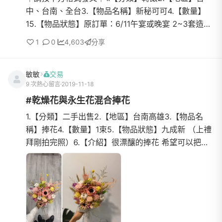
中、台南、全台3.【物品名稱】新秘可可4.【數量】
15.【物品狀態】原訂單：6/11午宴或晚宴 2~3套造型
(可與新秘討論) 6.【介紹】做了很多功課快一年前就
1
0
4,603
分享
下訂可可了，...
敏敏
交易
9 次熱心留言
2019-11-18
#乾燥花與永生花混合捧花
1.【分類】二手出售2.【地區】台南高雄3.【物品名
稱】捧花4.【數量】1束5.【物品狀態】九成新 （上禮
拜剛拍完照）6.【介紹】很漂釀的捧花 希望可以把幸
福延續下去7.【價格】18008.【交易方式】台南高雄
面交9.【聯絡方式】FB:敏敏10.【運費】(沒有運費可
以寫“無”)11. 【賣/送東西請於文內附圖】