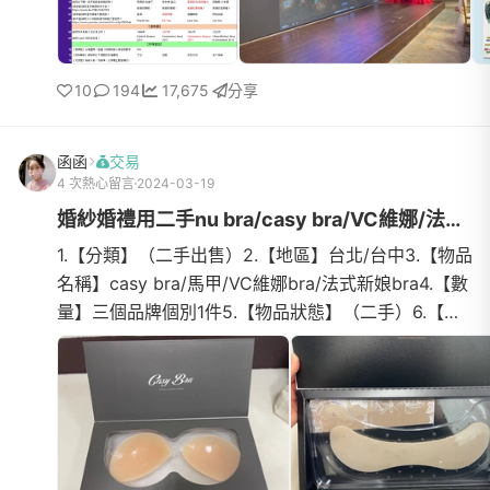
10
194
17,675
分享
函函
交易
4 次熱心留言
2024-03-19
婚紗婚禮用二手nu bra/casy bra/VC維娜/法式新娘
1.【分類】（二手出售）2.【地區】台北/台中3.【物品
名稱】casy bra/馬甲/VC維娜bra/法式新娘bra4.【數
量】三個品牌個別1件5.【物品狀態】（二手）6.【介
紹】我把商品使用狀況和介紹融合在一起，大家可以
就價格預算...