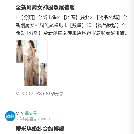
全新削肩女神風魚尾禮服
1.【分類】全新出售2.【地區】雙北3.【物品名稱】全
新削肩女神風魚尾禮服4.【數量】15.【物品狀態】全
新6.【介紹】全新削肩女神風魚尾禮服肩膀流蘇掛飾
華麗又可修飾手臂衣服V形線條拉長身體比例更顯瘦拍
婚紗、宴客都...
6
7
8,061
分享
Min
交易
3 次熱心留言
2026-02-23
蒂米琪婚紗合約轉讓