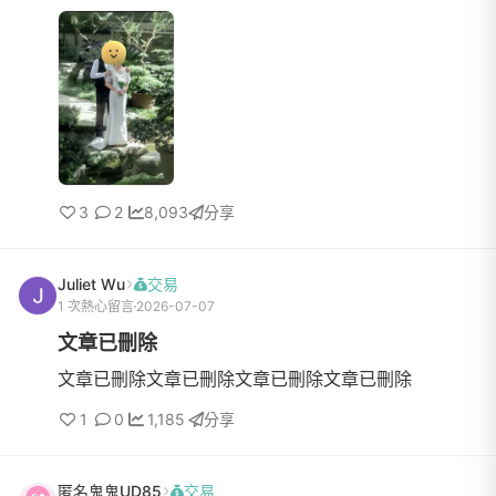
了一件全新未穿S號背後拉鍊款齊地小拖尾設計不管是
旅拍婚紗、證婚...
3
2
8,093
分享
Juliet Wu
交易
1 次熱心留言
2026-07-07
文章已刪除
文章已刪除文章已刪除文章已刪除文章已刪除
1
0
1,185
分享
匿名鬼鬼UD85
交易