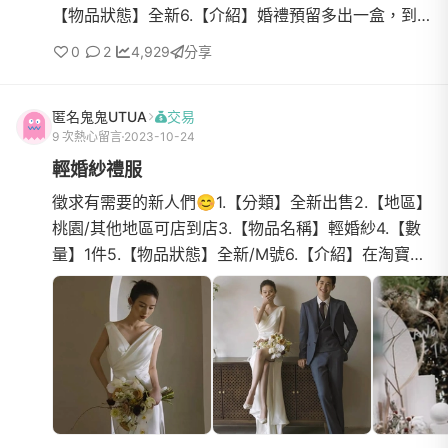
【物品狀態】全新6.【介紹】婚禮預留多出一盒，到
期日2023/8/17.【價格】7008.【交易方式】面交/郵
0
2
4,929
分享
寄(費用另計...
匿名鬼鬼UTUA
交易
9 次熱心留言
2023-10-24
輕婚紗禮服
徵求有需要的新人們😊1.【分類】全新出售2.【地區】
桃園/其他地區可店到店3.【物品名稱】輕婚紗4.【數
量】1件5.【物品狀態】全新/M號6.【介紹】在淘寶買
訂婚和結婚的婚紗，訂婚有多買以備現在尺寸買太大
還有另外一件...