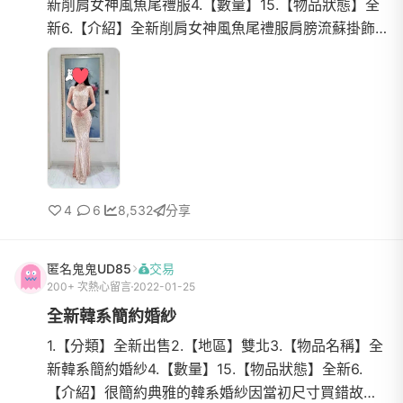
新削肩女神風魚尾禮服4.【數量】15.【物品狀態】全
新6.【介紹】全新削肩女神風魚尾禮服肩膀流蘇掛飾
華麗又可修飾手臂衣服V形線條拉長身體比例更顯瘦拍
婚紗、宴客都...
4
6
8,532
分享
匿名鬼鬼UD85
交易
200+ 次熱心留言
2022-01-25
全新韓系簡約婚紗
1.【分類】全新出售2.【地區】雙北3.【物品名稱】全
新韓系簡約婚紗4.【數量】15.【物品狀態】全新6.
【介紹】很簡約典雅的韓系婚紗因當初尺寸買錯故多