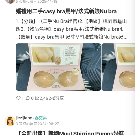
5 次熱心留言
2025-11-18
婚禮用二手casy bra馬甲/法式新娘Nu bra
1.【分類】（二手Nu Bra出售)2.【地區】桃園市龜山
區3.【物品名稱】casy bra馬甲/法式新娘Nu bra4.
【數量】casy bra馬甲 尺寸M*1法式新娘Nu bra尺寸
B*1 , 尺寸D*15.【物品狀態】（九成新/二手）6.【介
紹】全部都只有...
1
0
2,492
分享
jiezijiang
交易
3 次熱心留言
2024-08-27
【全新出售】韓國Muul Shirring Pumps婚鞋(保留中)