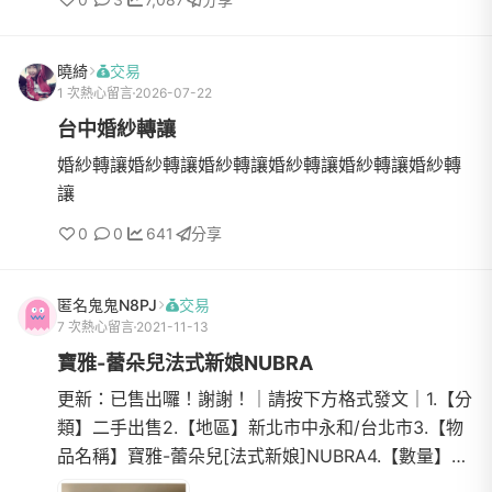
Hollywoodair噴槍底...
曉綺
交易
1 次熱心留言
2026-07-22
台中婚紗轉讓
婚紗轉讓婚紗轉讓婚紗轉讓婚紗轉讓婚紗轉讓婚紗轉
讓
0
0
641
分享
匿名鬼鬼N8PJ
交易
7 次熱心留言
2021-11-13
寶雅-蕾朵兒法式新娘NUBRA
更新：已售出囉！謝謝！｜請按下方格式發文｜1.【分
類】二手出售2.【地區】新北市中永和/台北市3.【物
品名稱】寶雅-蕾朵兒[法式新娘]NUBRA4.【數量】一
5.【物品狀態】•寶雅-法式新娘NUBRA：二手，僅拍