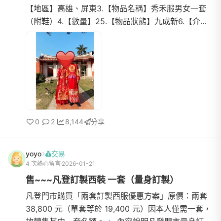
【地區】高雄、屏東3.【物品名稱】秀禾服男女一套
（附鞋）4.【數量】25.【物品狀態】九成新6.【介
紹】二手秀禾服男女一套（附鞋子一起）當時購買一
套台幣約2200僅拍...
0
2
8,144
分享
yoyo
交易
4 次熱心留言
2026-01-21
售~~~凡登訂製西裝 一套（量身訂製）
凡登門市購買「兩套訂製西服優惠方案」原價：兩套
38,800 元（單套等於 19,400 元）因本人僅需一套，