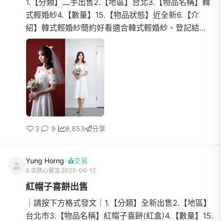
1.【分類】二手出售2.【地區】台北3.【物品名稱】韓
式輕婚紗4.【數量】15.【物品狀態】近全新6.【介
紹】韓式輕婚紗簡約好看適合韓式輕婚紗、登記結
婚，也可當伴娘服7.【價格】6008.【交易方式】面
交/郵寄/超商店到店...
3
9
8,853
分享
Yung Horng
交易
6 次熱心留言
2023-06-12
紅帽子喜餅出售
｜請按下方格式發文｜1.【分類】全新出售2.【地區】
台北市3.【物品名稱】紅帽子喜餅(紅盒)4.【數量】15.