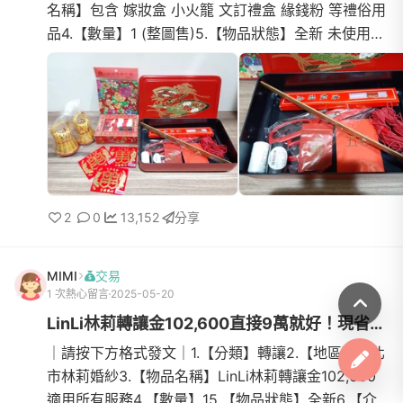
名稱】包含 嫁妝盒 小火籠 文訂禮盒 緣錢粉 等禮俗用
品4.【數量】1 (整圖售)5.【物品狀態】全新 未使用6.
【介紹】嫁妝盒／陪嫁備針線盒有個美好的寓意，即
祝福新娘家庭溫馨、幸福，做為人尊敬的巧手能幹新
娘。小火籠／結婚時，女方帶至男方家新婚放置在新
床旁四個月，以表示興旺。是象徵夫妻兩人到老還能
一起在火籠前取暖，有「白頭偕老」的意思，也因為
內
2
0
13,152
分享
MIMI
交易
1 次熱心留言
2025-05-20
LinLi林莉轉讓金102,600直接9萬就好！現省12,600，尋找有緣人！
｜請按下方格式發文｜1.【分類】轉讓2.【地區】台北
市林莉婚紗3.【物品名稱】LinLi林莉轉讓金102,600
適用所有服務4.【數量】15.【物品狀態】全新6.【介