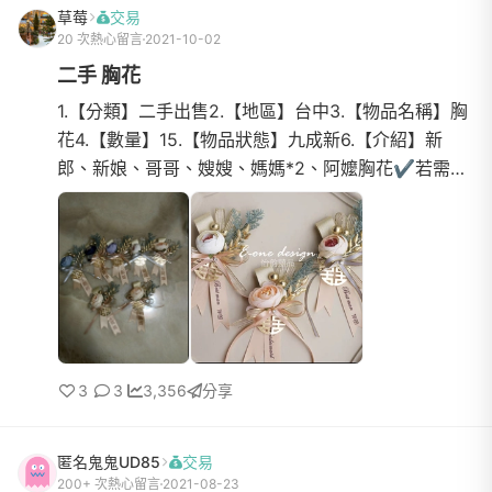
草莓
交易
20 次熱心留言
2021-10-02
二手 胸花
1.【分類】二手出售2.【地區】台中3.【物品名稱】胸
花4.【數量】15.【物品狀態】九成新6.【介紹】新
郎、新娘、哥哥、嫂嫂、媽媽*2、阿嬤胸花✔️若需要
爸爸跟阿公的胸花可原價幫忙代訂購7.【價格】全帶
$350單一個$508....
3
3
3,356
分享
匿名鬼鬼UD85
交易
200+ 次熱心留言
2021-08-23