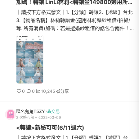
加碼！轉讓 LinLi林莉<轉讓金149800適用所有服務>
｜請按下方格式發文｜1.【分類】轉讓2.【地區】台北
3.【物品名稱】林莉轉讓金(適用林莉婚紗租借/拍攝/
等..所有消費)加碼：若是選婚紗租借的話包含兩件！
高訂！（原本方案只含一件唷）4.【數量】15.【物品
狀態】全新6...
0
0
10,245
分享
匿名鬼鬼T5ZY
交易
2 次熱心留言
2022-03-09
<轉讓>新秘可可(6/11週六)
｜請按下方格式發文｜1.【分類】轉讓2.【地區】台