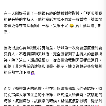
有一天剛好看到了一個很有趣的婚禮對拜影片，但更吸引我
的是旁邊的主持人，他的說話方式不同於一般婚禮，讓整場
婚禮更像在看綜藝節目一樣，笑果十足 😂 馬上就連絡了斯
杰~
因為很擔心實際跟影片有落差，所以第一次開會怎麼樣到要
見真人，不過實際聊天以後，完全感覺到了主持人的幽默搞
笑，除了這些，還超級細心，從安排流程到需要哪些道具，
都給了非常專業的建議和溫馨小提示，連身為算是很會規劃
的我都甘拜下風🙇🏻‍♀️
而到了婚禮當天的彩排，他在每個環節都幫我們確認好，還
特別提醒大家該注意的小細節，正式進入婚禮時，該感動的
時候，氛圍滿分；該歡樂的時候，整個氣氛都很嗨！從頭到