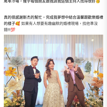
尾零冷場，幾乎每個朋友跟我說我這個主持人找得很好🥳
真的很感謝斯杰的幫忙，完成我夢想中結合溫馨跟歡樂婚禮
的樣子
🥰 如果有人想要有趣幽默的婚禮現場，找他準沒
錯!!!💯