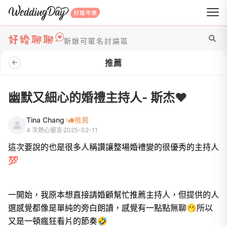
WeddingDay 好婚市集
新娘可匿名討論區
推薦
幽默又細心的婚禮主持人- 斯杰❤️
Tina Chang
推薦
4 次熱心留言
2025-02-11
這次要說的也是很多人稱讚讓整場婚禮變的很優秀的主持人
💯
一開始，我原本想直接請婚顧幫忙推薦主持人，但提供的人
選感覺都像是單純的旁白朗讀，感覺有一點點無聊🫢所以
又是一頓瘋狂看片的節奏🤣