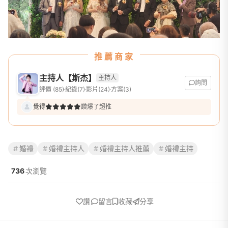
推薦商家
主持人【斯杰】
主持人
詢問
評價 (85)
紀錄(7)
影片(24)
方案(3)
覺得
讚爆了超推
婚禮
婚禮主持人
婚禮主持人推薦
婚禮主持
736
次瀏覽
讚
留言
收藏
分享