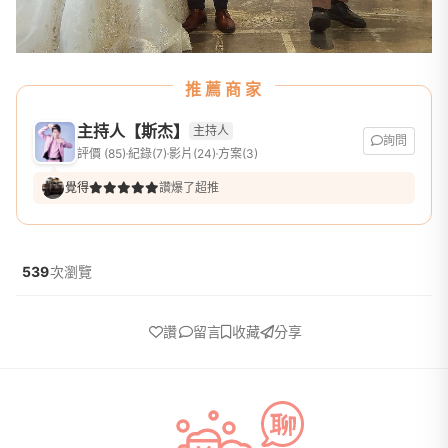
推薦商家
主持人【斯杰】
主持人
詢問
評價 (85)
紀錄(7)
影片(24)
方案(3)
覺得
讚爆了超推
539
次瀏覽
讚
留言
收藏
分享