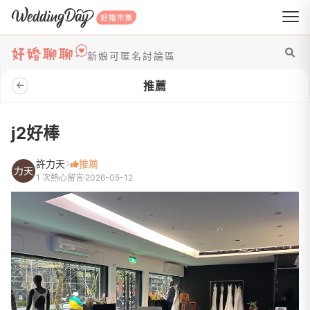
WeddingDay 好婚市集
新娘可匿名討論區
推薦
j2好棒
許力天
推薦
1 次熱心留言
2026-05-12