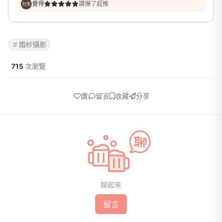
覺得
讚爆了超推
婚紗攝影
715
次瀏覽
讚
留言
收藏
分享
聊起來
留言