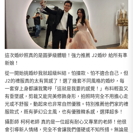
這次婚紗照真的是圓夢級體驗！強力推薦 J2婚紗 給所有準
新娘！
從一開始挑婚紗我就超級糾結，怕撞款、怕不適合自己，但
J2的禮服真的太有質感了！選了幾套不同風格的婚紗，每
一套穿上身都讓我驚呼「這就是我要的感覺！」布料輕盈又
有垂墜感，剪裁又能完美修飾身形，拍照時完全不用擔心走
光或不舒服，動起來也非常自然優雅。特別推薦他們家的禮
服款式，既有夢幻公主風，也有優雅韓系感，選擇超多！
攝影師 柯柯老師 真的是一位超有耐心又專業的老師！他很
會引導新人情緒，完全不會讓我們僵硬或不知所措。無論是