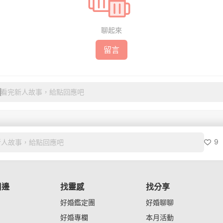
聊起來
留言
看完新人故事，給點回應吧
9
新人故事，給點回應吧
周邊
找靈感
找分享
好婚鑑定團
好婚聊聊
好婚專欄
本月活動