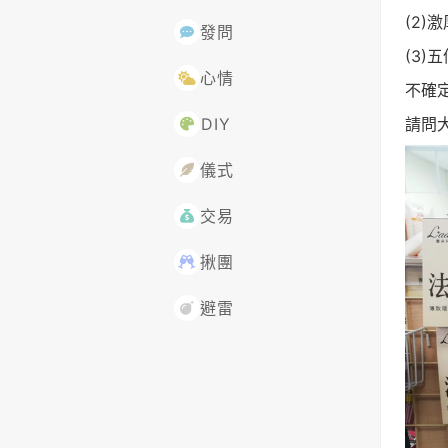
(2)
發問
(3)
心情
不確
請問
DIY
儀式
交易
揪團
避雷