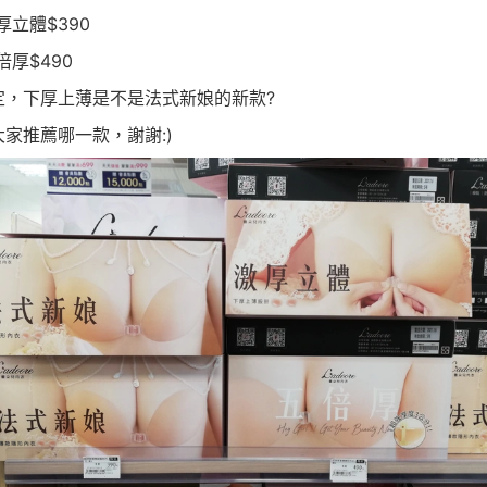
激厚立體$390
五倍厚$490
定，下厚上薄是不是法式新娘的新款?
大家推薦哪一款，謝謝:)