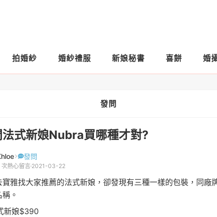
拍婚紗
婚紗禮服
新娘秘書
喜餅
婚
發問
法式新娘Nubra買哪種才對?
Khloe
發問
8 次熱心留言
2021-03-22
去寶雅找大家推薦的法式新娘，卻發現有三種一樣的包裝，同廠
名稱。
法式新娘$390