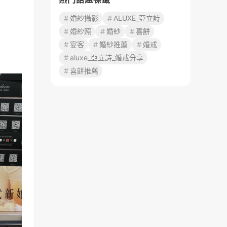
婚紗攝影
ALUXE_亞立詩
婚紗照
婚紗
喜餅
宴客
婚紗推薦
婚戒
aluxe_亞立詩_婚戒分享
喜餅推薦