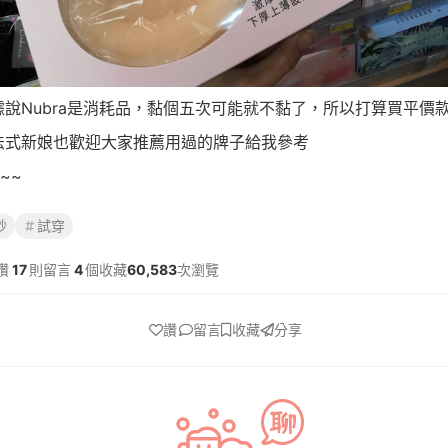
據說Nubra是消耗品，黏個五次可能就不黏了，所以打算買平價
法式新娘也歡迎大家推薦用過的牌子給我參考
~~
紗
試穿
讚
17
則留言
4
個收藏
60,583
次瀏覽
讚
留言
收藏
分享