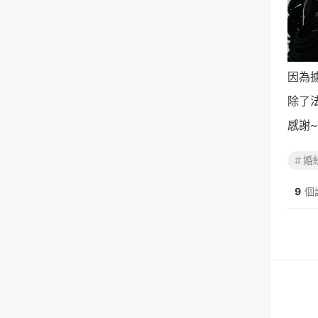
因為
除了
感謝~
婚
9
個