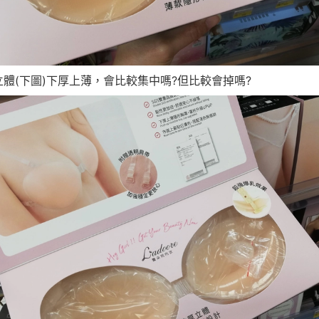
立體(下圖)下厚上薄，會比較集中嗎?但比較會掉嗎?