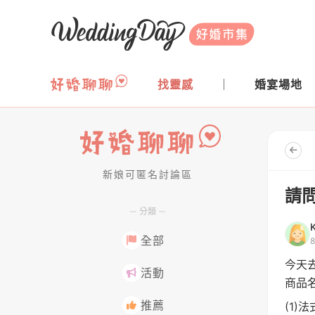
WeddingDay 好婚市集
找靈感
婚宴場地
新娘可匿名討論區
好婚聊聊
請問
分類
全部
今天
活動
商品
推薦
(1)