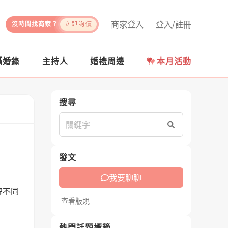
商家登入
登入/註冊
沒時間找商家？
立即詢價
攝婚錄
主持人
婚禮周邊
本月活動
搜尋
搜尋
發文
我要聊聊
牌不同
查看版規
熱門話題標籤