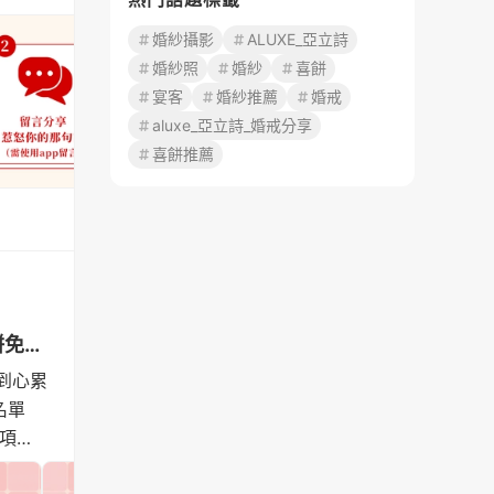
婚紗攝影
ALUXE_亞立詩
婚紗照
婚紗
喜餅
宴客
婚紗推薦
婚戒
aluxe_亞立詩_婚戒分享
喜餅推薦
【2026喜餅大賞】‼️年度最強檔‼️ 06/01-07/31 人氣喜餅免費試吃♥...
到心累
名單
多項好