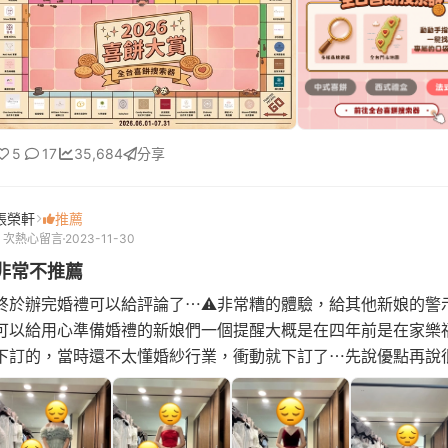
5
17
35,684
分享
張榮軒
推薦
2 次熱心留言
2023-11-30
非常不推薦
終於辦完婚禮可以給評論了⋯⚠️非常糟的體驗，給其他新娘的警
可以給用心準備婚禮的新娘們一個提醒大概是在四年前是在家樂
下訂的，當時還不太懂婚紗行業，衝動就下訂了⋯先說優點再說
地方1.部分服務人...