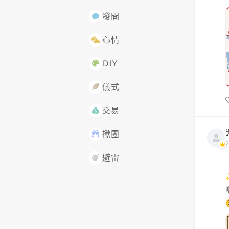
發問
心情
DIY
儀式
交易
揪團
2
避雷