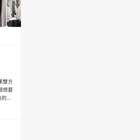
果雙方
題想要
)的時
準備東
需要協