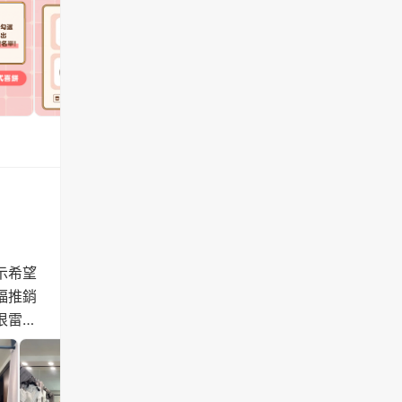
示希望
福推銷
很雷的