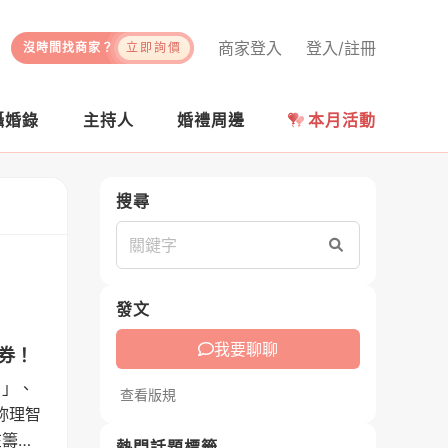
商家登入
登入/註冊
沒時間找商家？
立即詢價
攝婚錄
主持人
婚禮周邊
本月活動
搜尋
搜尋
發文
我要聊聊
禮券！
？」、
查看版規
妳理智
在籌備
熱門話題標籤