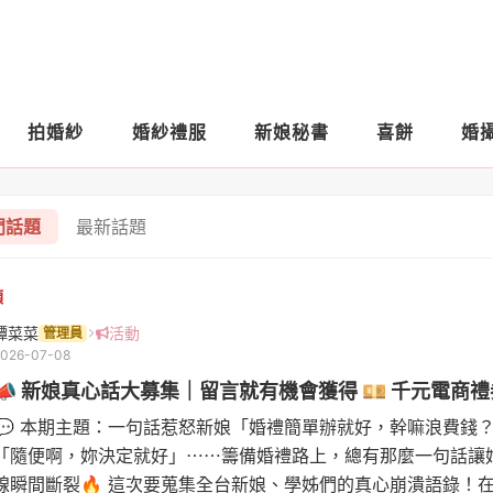
拍婚紗
婚紗禮服
新娘秘書
喜餅
婚
門話題
最新話題
分類
頂
譚菜菜
活動
管理員
2026-07-08
📣 新娘真心話大募集｜留言就有機會獲得 💴 千元電商
💬 本期主題：一句話惹怒新娘「婚禮簡單辦就好，幹嘛浪費錢
「隨便啊，妳決定就好」⋯⋯籌備婚禮路上，總有那麼一句話讓
線瞬間斷裂🔥 這次要蒐集全台新娘、學姊們的真心崩潰語錄！