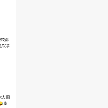
些錢都
金就拿
女友開
我