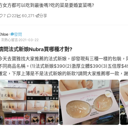
方女方都可以吃到最後嗎?吃的菜是要婚宴菜嗎?
7
22
60,271
分享
Khloe
發問
8 次熱心留言
2021-03-22
請問法式新娘Nubra買哪種才對?
今天去寶雅找大家推薦的法式新娘，卻發現有三種一樣的包裝，
不同商品名稱。(1)法式新娘$390(2)激厚立體$390(3)五倍厚$4
確定，下厚上薄是不是法式新娘的新款?請問大家推薦哪一款，謝謝
式新娘(下圖)是平均的厚薄，感覺比較不會掉?激厚立體(下圖)下
薄，會比較集中嗎?但比較會掉嗎?因為據說Nubra是消耗品，黏
可能就不黏了，所以打算買平價款。除了法式新娘也歡迎大家推