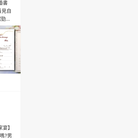
婚書
看見自
起勁，
家宴】
嗎?男