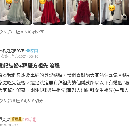
6
1
8,610
分享
匿名鬼鬼E9VF
發問
2 次熱心留言
2021-05-10
登記結婚+拜雙方祖先 流程
原本我們只想要單純的登記結婚，發個喜餅讓大家沾沾喜氣。結
家庭吃完飯後，還是決定要有拜祖先這個儀式所以以下有幾個問
大家幫忙解惑，謝謝1.拜男生祖先(南部人) 跟 拜女生祖先(中部人
間點? (例如:登記前或登記後)2.拜女生祖先要以訂婚的方式下去
3
6
94,819
分享
西 還是 結婚的方式準備東西呢?3.拜女生祖先的東西，男生那邊
助準備什麼嗎?4.拜女生祖先時，男方父母親要到場嗎?
譚菜菜
活動
管理員
019-06-07