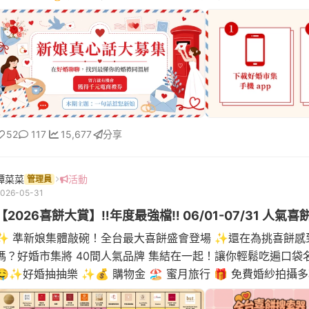
婚禮期間，妳聽過最讓...
52
117
15,677
分享
譚菜菜
活動
管理員
026-05-31
✨ 準新娘集體敲碗！全台最大喜餅盛會登場 ✨還在為挑喜餅感
嗎？好婚市集將 40間人氣品牌 集結在一起！讓你輕鬆吃遍口袋
🤤✨好婚抽抽樂 ✨💰 購物金 🏖️ 蜜月旅行 🎁 免費婚紗拍攝
禮等你帶回家！---還有機...