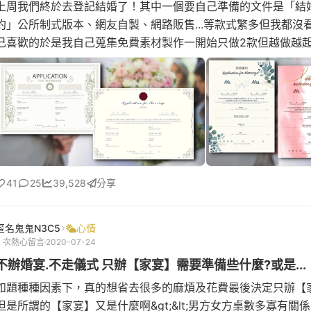
上周我們終於去登記結婚了！其中一個要自己準備的文件是「結
約」公所制式版本、網友自製、網路販售...等款式繁多但我都沒
己喜歡的於是我自己蒐集免費素材製作一開始只做2款但越做越
最後生出了13款結...
41
25
39,528
分享
匿名鬼鬼N3C5
心情
3 次熱心留言
2020-07-24
不辦婚宴.不走儀式 只辦【家宴】需要準備些什麼?或是...
如題種種因素下，真的想省去很多的麻煩及花費最後決定只辦【
但是所謂的【家宴】又是什麼啊&gt;&lt;男方女方桌數多寡有關係