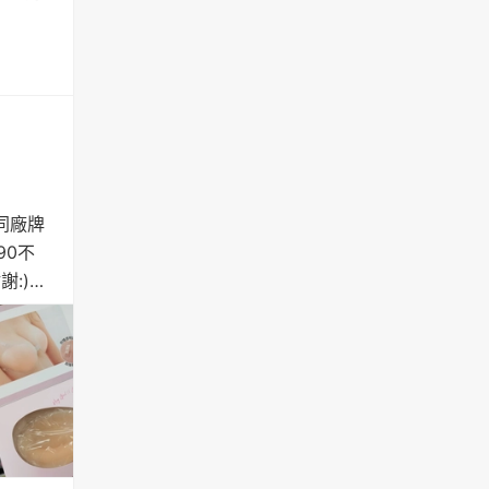
同廠牌
90不
:)法
厚上
個五次
薦