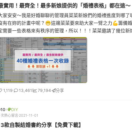
最實用！最齊全！最多新娘提供的「婚禮表格」都在這～
大家安安～我是好婚聊聊的管理員菜菜新娘們的婚禮進度到哪了
沒有在妳的計畫中呢？😁這邊菜菜要來助大家一臂之力💪籌備
定需要一些表格來有秩序的管理，所以！！！菜菜邀請了幾位新
自己做的婚禮表格，...
1,119
13,461
79,194
分享
010
DIY
1 次熱心留言
2021-11-01
13款自製結婚書約分享【免費下載】