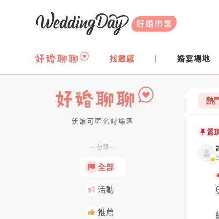
WeddingDay 好婚市集
找靈感
婚宴場地
熱
全部
新娘可匿名討論區
好婚聊聊
置
分類
全部
活動
推薦