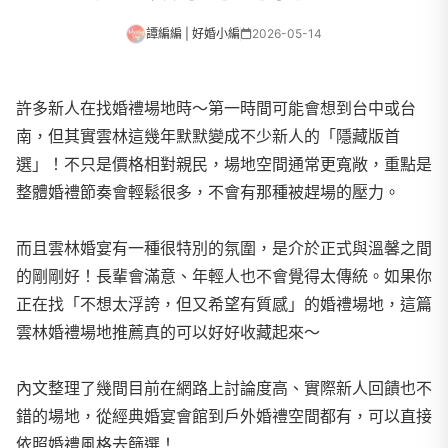
譚編編 | 好婚小編
2026-05-14
許多新人在找婚禮場地時～第一時間可能會想到台中或台
南，但其實雲林這幾年默默變成不少新人的「隱藏版首
選」！不只是價格相對親民，場地空間通常更寬敞，重點是
整體婚禮節奏會輕鬆很多，不會有那種被趕場的壓力。
而且雲林婚宴有一種很特別的氛圍，是介於正式與溫馨之間
的剛剛好！長輩會滿意、年輕人也不會覺得太傳統。如果你
正在找「不想太浮誇，但又希望有質感」的婚禮場地，這篇
雲林婚禮場地推薦真的可以好好收藏起來～
內文整理了幾間目前在網路上討論度高、實際新人回饋也不
錯的場地，從經典婚宴會館到戶外婚禮空間都有，可以直接
依照婚禮風格去篩選！