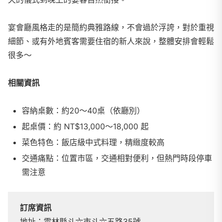
宴會廳風格走的是簡約典雅路線，不會過於浮誇，對於重視
細節、或有外地賓客需要住宿的新人來說，整體安排會輕鬆
很多～
相關資訊
容納桌數：約20～40桌（依廳別）
起桌價：約 NT$13,000～18,000 起
菜色特色：飯店級中式料理，精緻度較高
交通痛點：位置市區，交通相對便利，但熱門時段停車
需注意
訂席資訊
地址：雲林縣斗六市斗六五路35號