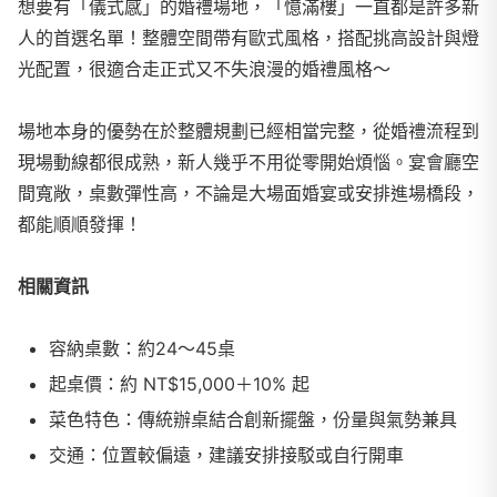
想要有「儀式感」的婚禮場地，「憶滿樓」一直都是許多新
人的首選名單！整體空間帶有歐式風格，搭配挑高設計與燈
光配置，很適合走正式又不失浪漫的婚禮風格～
場地本身的優勢在於整體規劃已經相當完整，從婚禮流程到
現場動線都很成熟，新人幾乎不用從零開始煩惱。宴會廳空
間寬敞，桌數彈性高，不論是大場面婚宴或安排進場橋段，
都能順順發揮！
相關資訊
容納桌數：約24～45桌
起桌價：約 NT$15,000＋10% 起
菜色特色：傳統辦桌結合創新擺盤，份量與氣勢兼具
交通：位置較偏遠，建議安排接駁或自行開車