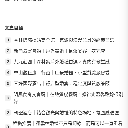
文章目錄
雲林憶滿樓婚宴會館｜氣派與浪漫兼具的經典首選
1
新尚豪宴會館｜戶外證婚＋氣派宴客一次完成
2
九九莊園｜森林系戶外婚禮首選，真的有教堂感
3
華山觀止虫二行館｜山景婚禮，小型質感派會愛
4
三好國際酒店｜飯店型婚宴，穩定度與質感兼顧
5
明鳳食寓宴會廳｜在地質感餐廳，婚禮走溫馨路線很剛
6
好
朝聖酒店｜結合觀光與婚禮的特色場地，氛圍感很強
7
婚攝推薦｜讓雲林婚禮不只是紀錄，而是可以一直重看
8