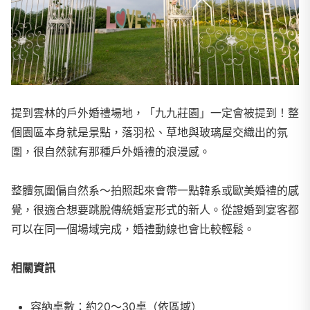
提到雲林的戶外婚禮場地，「九九莊園」一定會被提到！整
個園區本身就是景點，落羽松、草地與玻璃屋交織出的氛
圍，很自然就有那種戶外婚禮的浪漫感。
整體氛圍偏自然系～拍照起來會帶一點韓系或歐美婚禮的感
覺，很適合想要跳脫傳統婚宴形式的新人。從證婚到宴客都
可以在同一個場域完成，婚禮動線也會比較輕鬆。
相關資訊
容納桌數：約20～30桌（依區域）