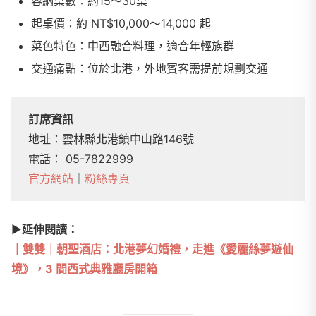
容納桌數：約15～30桌
起桌價：約 NT$10,000～14,000 起
菜色特色：中西融合料理，適合年輕族群
交通痛點：位於北港，外地賓客需提前規劃交通
訂席資訊
地址：雲林縣北港鎮中山路146號
電話： 05-7822999
官方網站
｜
粉絲專頁
▶
︎延伸閱讀：
｜雙雙｜朝聖酒店：北港夢幻婚禮，走進《愛麗絲夢遊仙
境》，3 間西式典雅廳房開箱