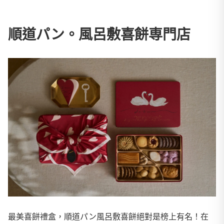
順道パン。風呂敷喜餅専門店
最美喜餅禮盒，順道パン風呂敷喜餅絕對是榜上有名！在