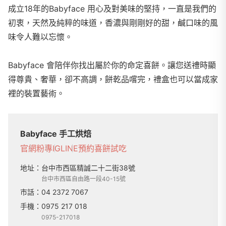
成立18年的Babyface 用心及對美味的堅持，一直是我們的
初衷，天然及純粹的味道，香濃與剛剛好的甜，鹹口味的風
味令人難以忘懷。
Babyface 會陪伴你找出屬於你的命定喜餅。讓您送禮時顯
得尊貴、奢華，卻不高調，餅乾品嚐完，禮盒也可以當成家
裡的裝置藝術。
Babyface 手工烘焙
官網
粉專
IG
LINE
預約喜餅試吃
地址：
台中市西區精誠二十二街38號
台中市西區自由路一段40-15號
市話：
04 2372 7067
手機：
0975 217 018
0975-217018