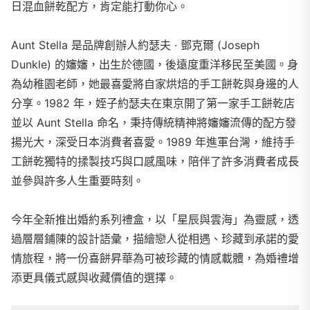
日混血餅乾配方，肯定能打動你心。
Aunt Stella 是品牌創辦人約瑟夫 · 鄧克爾 (Joseph
Dunkle) 的嬸嬸，出生於德國，後遠度重洋移民至美國。身
為幼稚園老師，她最喜愛將自家烘焙的手工餅乾與身邊的人
分享。1982 年，姪子約瑟夫在東京開了第一家手工餅乾店
並以 Aunt Stella 命名，秉持傳統精神將嬸嬸流傳的配方發
揚光大，深受日本消費者喜愛。1989 年進軍台灣，維持手
工餅乾獨特的揉製技巧與口感風味，陪伴了許多消費者成長
並參與許多人生重要時刻。
今年全新推出婚約系列禮盒，以「星辰與雲海」為靈感，透
過層層鋪陳的設計語彙，描繪戀人從相遇、珍藏到承諾的愛
情旅程，將一份喜餅昇華為可被珍藏的情感載體，為婚禮增
添更具儀式感與收藏價值的選擇。