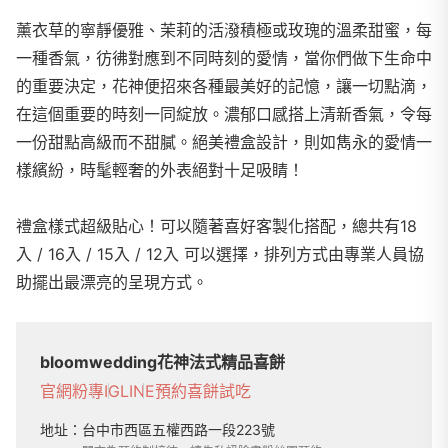
薰衣草的寧靜優雅、茉莉的活潑積極或玫瑰的溫柔甜蜜，每
一種香氣，彷彿對應到不同時刻的愛情，當你們做下生命中
的重要決定，花神便招來各種最美好的記憶，讓一切點滴，
在這個重要的時刻一同綻放。濃郁口感搭上清新香氣，令每
一份甜點高級而不甜膩。絕美禮盒設計，則如雋永的愛情一
樣繽紛，時髦輕奢的外表絕對十足吸睛！
禮盒樣式超級貼心！可以隨著喜好客製化搭配，總共有18
入 / 16入 / 15入 / 12入 可以選擇，排列方式由專業人員協
助擺出最漂亮的呈現方式。
bloomwedding花神法式精品喜餅
官網
粉專
IG
LINE
預約喜餅試吃
地址：
台中市西區五權西路一段223號