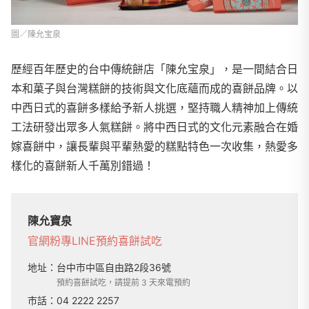
圖／陳允宝泉
歷經百年歷史的台中傳統餅店「陳允宝泉」，是一間結合日
本和菓子與台灣糕餅的技術與文化底蘊而成的喜餅品牌。以
中西日式的喜餅多樣給予新人挑選，堅持職人精神加上傳統
工法研發出眾多人氣糕餅。將中西日式的文化元素融合在婚
嫁喜餅中，讓長輩與平輩熱愛的糕點特色一次收集，熱愛多
樣化的喜餅新人千萬別錯過！
陳允寶泉
官網
粉專
LINE
預約喜餅試吃
地址：
台中市中區自由路2段36號
預約喜餅試吃，請提前 3 天來電預約
市話：
04 2222 2257