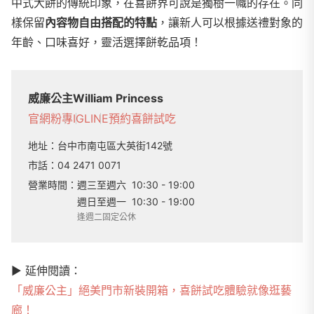
中式大餅的傳統印象，在喜餅界可說是獨樹一幟的存在。同
樣保留
內容物自由搭配的特點
，讓新人可以根據送禮對象的
年齡、口味喜好，靈活選擇餅乾品項！
威廉公主William Princess
官網
粉專
IG
LINE
預約喜餅試吃
地址：
台中市南屯區大英街142號
市話：
04 2471 0071
營業時間：
週三至週六
10:30 - 19:00
週日至週一
10:30 - 19:00
逢週二固定公休
▶
︎ 延伸閱讀：
「威廉公主」絕美門市新裝開箱，喜餅試吃體驗就像逛藝
廊！