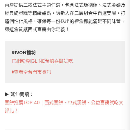
內層提供三款法式主題任選，包含法式瑪德蓮、法式金磚及
經典磅蛋糕等精緻甜點，讓新人在三層組合中自選雙層，打
造個性化風格，確保每一份送出的禮盒都能滿足不同味蕾，
讓這盒質感西式喜餅由你定義！
RIVON禮坊
官網
粉專
IG
LINE
預約喜餅試吃
查看全台門市資訊
▶
︎ 延伸閱讀：
喜餅推薦TOP 40｜西式喜餅、中式漢餅、公益喜餅試吃大
評比！