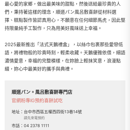
最心愛的家鄉，做出最美味的甜點，然後送給最珍貴的人
們，秉持著這樣的理念，順道パン風呂敷喜餅從材料選
擇、糕點製作皆認真用心，不願意在任何細節馬虎，因此堅
持限量純手工製作，只為用美好風味送上幸福。
2025最新推出「法式天鵝禮盒」，以絲巾包裹那些愛戀低
語，將禮物般的珍貴時刻，輕柔收藏。天鵝優雅依偎，細語
濃情愛意，幸福的完整模樣，在妳臉上輕抹笑意，浪漫點
綴，妳心中最美好的攜手與典禮。
順道パン。風呂敷喜餅專門店
官網
粉專
IG
預約喜餅試吃
地址：
台中市西區五權西四街13巷14號
請先來電預約
市話：
04 2378 1111