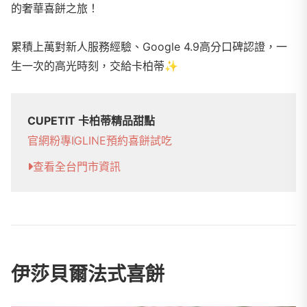
的奢華喜餅之旅！
累積上萬對新人服務經驗、Google 4.9高分口碑認證，一
生一次的高光時刻，交給卡柏蒂
✨
CUPETIT 卡柏蒂精品甜點
官網
粉專
IG
LINE
預約喜餅試吃
查看全台門市資訊
伊莎貝爾法式喜餅