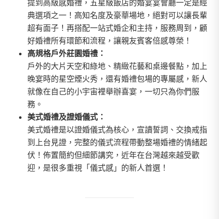
提到高級感婚禮，五星級飯店的婚宴宴會廳一定是經
典選項之一！高知名度及豪華場地，絕對可以讓長輩
超有面子！再搭配一站式婚企和主持，服務周到，顧
好婚禮所有環節和流程，讓親友賓客倍感尊榮！
高規格戶外莊園婚禮：
戶外的大片天空和綠地、精緻花藝和桌邊餐點，加上
晚宴時的星空煙火秀，還有婚禮包場的專屬感，新人
就像在自己的小宇宙裡舉辦喜宴，一切只為你們服
務。
美式婚禮及證婚儀式：
美式婚禮是以證婚儀式為核心，宣讀誓詞、交換戒指
到上台見證，完整的儀式流程帶動整場婚禮的情緒起
伏！佈置簡約但細節講究，近年在台灣越來越受歡
迎，是很多重視「儀式感」的新人首選！