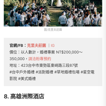
圖/克里夫莊園
官網/FB：
克里夫莊園
｜
IG
價位：以人數計，婚禮專案 NT$200,000～
350,000，
請洽粉專預約
地址：423台中市東勢區東崎路三段87號
#台中戶外婚禮 #派對婚禮 #草地婚禮包場 #星空電
影院 #美式婚禮
8. 高雄洲際酒店