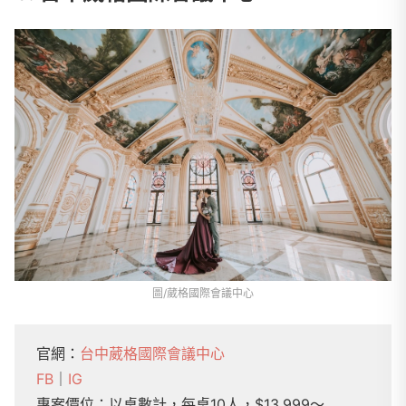
圖/葳格國際會議中心
官網：
台中葳格國際會議中心
FB
｜
IG
專案價位：以桌數計，每桌10人，$13,999～