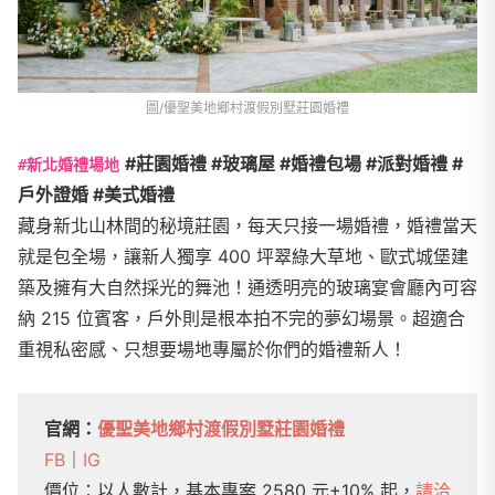
圖/優聖美地鄉村渡假別墅莊園婚禮
#莊園婚禮 #玻璃屋 #婚禮包場 #派對婚禮 #
#新北婚禮場地
戶外證婚 #美式婚禮
藏身新北山林間的秘境莊園，每天只接一場婚禮，婚禮當天
就是包全場，讓新人獨享 400 坪翠綠大草地、歐式城堡建
築及擁有大自然採光的舞池！通透明亮的玻璃宴會廳內可容
納 215 位賓客，戶外則是根本拍不完的夢幻場景。超適合
重視私密感、只想要場地專屬於你們的婚禮新人！
官網：
優聖美地鄉村渡假別墅莊園婚禮
FB
｜
IG
價位：以人數計，基本專案 2580 元+10% 起，
請洽