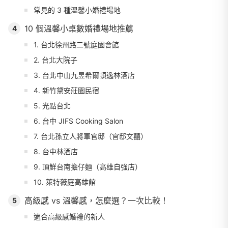
常見的 3 種溫馨小婚禮場地
10 個溫馨小桌數婚禮場地推薦
4
1. 台北徐州路二號庭園會館
2. 台北大院子
3. 台北中山九昱希爾頓逸林酒店
4. 新竹黛安莊園民宿
5. 光點台北
6. 台中 JIFS Cooking Salon
7. 台北孫立人將軍官邸（官邸文囍）
8. 台中林酒店
9. 頂鮮台南擔仔麵（高雄自強店）
10. 萊特薇庭高雄館
高級感 vs 溫馨感，怎麼選？一次比較！
5
適合高級感婚禮的新人