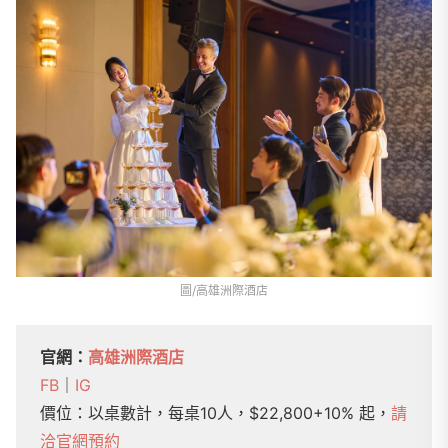
圖/高雄洲際酒店
官網：
高雄洲際酒店
FB
｜
IG
價位：以桌數計，每桌10人，$22,800+10% 起，
請
洽官網預約