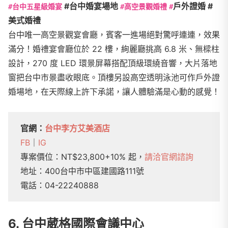
#台中婚宴場地
戶外證婚 #
#台中五星級婚宴
#高空景觀婚禮
#
美式婚禮
台中唯一高空景觀宴會廳，賓客一進場絕對驚呼連連，效果
滿分！婚禮宴會廳位於 22 樓，絢麗廳挑高 6.8 米、無樑柱
設計，270 度 LED 環景屏幕搭配頂級環繞音響，大片落地
窗把台中市景盡收眼底。頂樓另設高空透明泳池可作戶外證
婚場地，在天際線上許下承諾，讓人體驗滿是心動的感覺！
官網：
台中李方艾美酒店
FB
｜
IG
專案價位：NT$23,800+10% 起，
請洽官網諮詢
地址：400台中市中區建國路111號
電話：04-22240888
6. 台中葳格國際會議中心