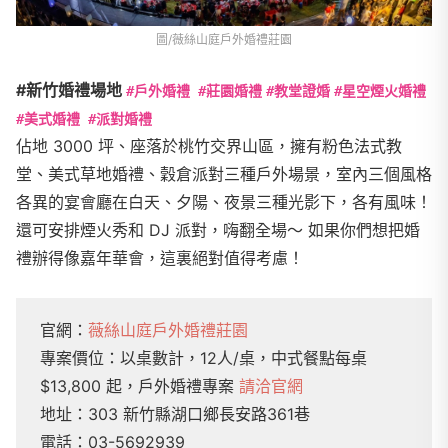
圖/薇絲山庭戶外婚禮莊園
#新竹婚禮場地
#戶外婚禮 #莊園婚禮
#教堂證婚
#星空煙火婚禮
#美式婚禮 #派對婚禮
佔地 3000 坪、座落於桃竹交界山區，擁有粉色法式教
堂、美式草地婚禮、穀倉派對三種戶外場景，室內三個風格
各異的宴會廳在白天、夕陽、夜景三種光影下，各有風味！
還可安排煙火秀和 DJ 派對，嗨翻全場～ 如果你們想把婚
禮辦得像嘉年華會，這裏絕對值得考慮！
官網：
薇絲山庭戶外婚禮莊園
專案價位：以桌數計，12人/桌，中式餐點每桌
$13,800 起，戶外婚禮專案
請洽官網
地址：303 新竹縣湖口鄉長安路361巷
電話：03-5692939