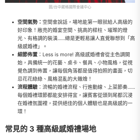
圖/台中葳格國際會議中心
空間氣勢：
空間會說話，場地能第一眼就給人高級的
好印象！敞亮的婚宴空間、挑高的樑柱、璀璨的燈
光、有格調的裝潢......總是更輕易讓人直覺聯想到「高
級感婚禮」。
細節佈置
：Less is more! 高級感婚禮會從主色調開
始，具備統一的花藝、桌卡、餐具、小物風格，從視
覺色調到佈置，讓每個角落都是值得拍照的畫面，切
忌花花綠綠、風格混亂的大雜燴！
流程體驗
：流暢的婚禮流程、行進動線、上菜節奏......
每個婚禮環節都能安排得宜，讓賓客從頭到尾都沉浸
在婚禮氛圍裡，提供絕佳的個人體驗也是高級感的一
環！
常見的 3 種高級感婚禮場地