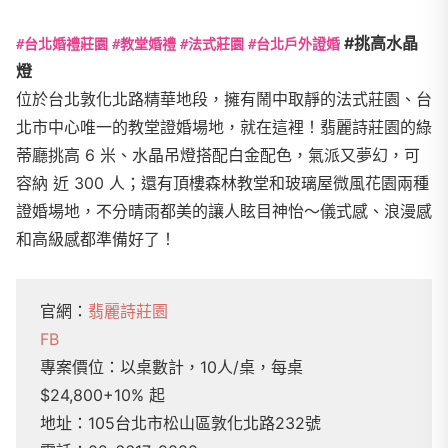
#挑高水晶
#台北婚禮莊園
#教堂婚禮
#法式莊園
#台北戶外證婚
燈
位於台北敦化北路精華地段，擁有鬧中取靜的法式莊園、台
北市中心唯一的教堂證婚場地，就在這裡！翡麗詩莊園的綠
蒂廳挑高 6 米、水晶吊燈搭配白金配色，氣派又夢幻，可
容納 近 300 人；還有頂樓森林教堂和玻璃屋微風花園兩種
證婚場地，不分晴雨都美的讓人眩目神怡～儀式感、浪漫感
和高級感都準備好了！
官網：
翡麗詩莊園
FB
專案價位：以桌數計，10人/桌，每桌
$24,800+10% 起
地址：105台北市松山區敦化北路232號