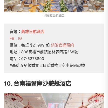
圖高雄日航酒店
官網：
高雄日航酒店
FB
｜
IG
價位：每桌 $21,999 起
請洽官網預約
地址：806高雄市前鎮區林森四路268號
電話：07-5378800
#高雄五星級婚宴 #日式婚禮 #空中花園證婚
10. 台南福爾摩沙遊艇酒店