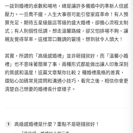
一談到婚禮的桌數和場地，總是讓許多備婚中的準新人倍感
壓力。一旦喬不攏，人生大事很可能引發家庭革命！有人預
算充足、期待五星級飯店等級的盛大婚禮，卻擔心流程太制
式；有人則個性低調，想走溫馨路線，卻又怕排場不夠，讓
親友覺得草率。這樣眾口難調的窘境，想到就令人頭大！
其實，所謂的「高級感婚禮」並非砸錢就好，而「溫馨小婚
禮」也不意味著簡單了事，兩種形式都能做出讓人印象深刻
的質感和溫度！這篇文章幫你比較 2 種婚禮風格的差異，
還貼心加碼常見提問和溝通小技巧，看完之後，相信你會更
清楚自己想要的婚禮長什麼樣子。
高級感婚禮是什麼？重點不是砸錢就好！
1