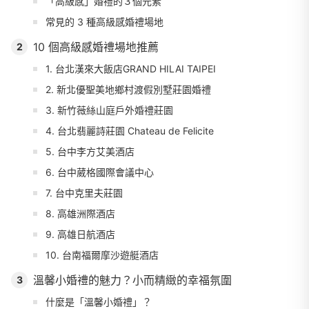
「高級感」婚禮的３個元素
常見的 3 種高級感婚禮場地
10 個高級感婚禮場地推薦
2
1. 台北漢來大飯店GRAND HILAI TAIPEI
2. 新北優聖美地鄉村渡假別墅莊園婚禮
3. 新竹薇絲山庭戶外婚禮莊園
4. 台北翡麗詩莊園 Chateau de Felicite
5. 台中李方艾美酒店
6. 台中葳格國際會議中心
7. 台中克里夫莊園
8. 高雄洲際酒店
9. 高雄日航酒店
10. 台南福爾摩沙遊艇酒店
溫馨小婚禮的魅力？小而精緻的幸福氛圍
3
什麼是「溫馨小婚禮」？