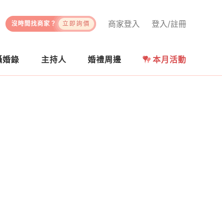
商家登入
登入/註冊
沒時間找商家？
立即詢價
攝婚錄
主持人
婚禮周邊
本月活動