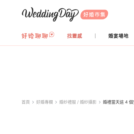
WeddingDay 好婚市集
找靈感
婚宴場地
首頁
好婚專欄
婚紗禮服 / 婚紗攝影
婚禮當天這 4 