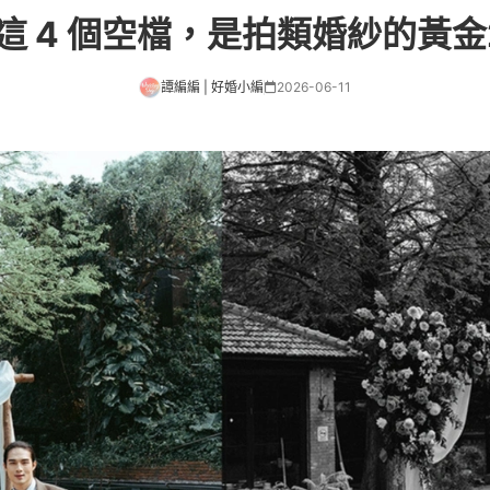
這 4 個空檔，是拍類婚紗的黃金
譚編編 | 好婚小編
2026-06-11