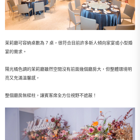
茉莉廳可容納桌數為 7 桌，很符合目前許多新人傾向家宴或小型婚
宴的需求。
陽光橘色調的茉莉廳雖然空間沒有前面幾個廳房大，但整體環境明
亮又充滿溫馨感，
整個廳房無樑柱，讓賓客席全方位視野不遮蔽！