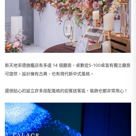
新天地崇德旗艦店有多達 14 個廳房，桌數從5-100桌皆有獨立廳房
可提供，設計擁有古典、也有現代新中式風格。
還很貼心的設立許多搭配風格的迎賓送客區，裝飾也都非常用心！