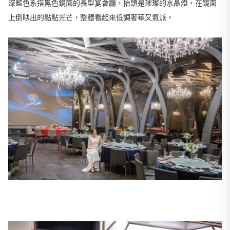
深藍色系搭黑色鏡面的長型宴會廳，抬頭是璀璨的水晶燈，在鏡面
上倒映出的點點光芒，整體看起來低調奢華又氣派。