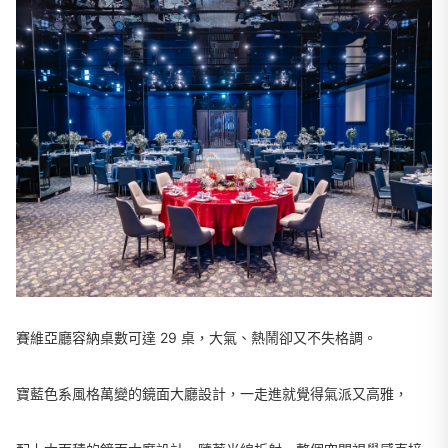
賽維亞廳容納桌數可達 29 桌，大氣、熱鬧卻又不失格調。
寶藍色系風格萬變的鏡面大廳設計，一走進就覺得氣派又高雅，