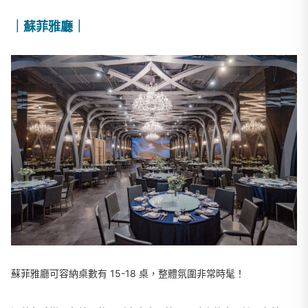
｜蘇菲雅廳｜
蘇菲雅廳可容納桌數有 15-18 桌，整體氛圍非常時髦！