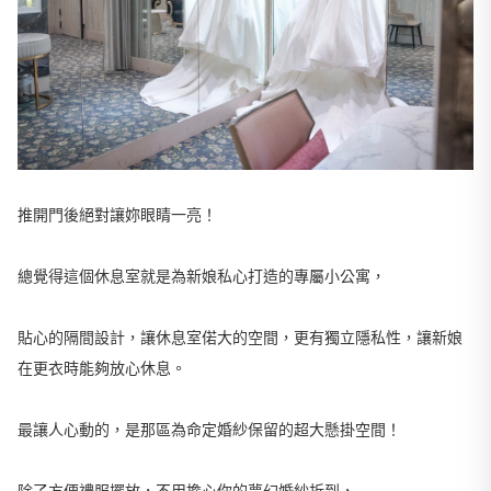
推開門後絕對讓妳眼睛一亮！
總覺得這個休息室就是為新娘私心打造的專屬小公寓，
貼心的隔間設計，讓休息室偌大的空間，更有獨立隱私性，讓新娘
在更衣時能夠放心休息。
最讓人心動的，是那區為命定婚紗保留的超大懸掛空間！
除了方便禮服擺放，不用擔心你的夢幻婚紗折到，