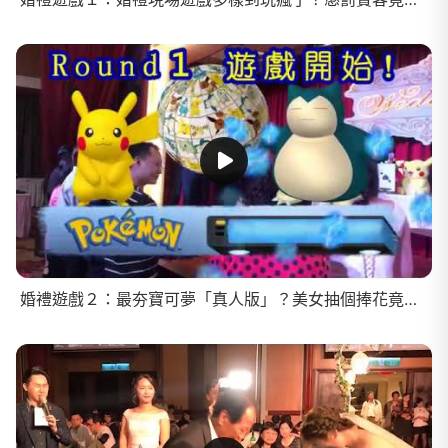
婚禮遊戲２：最夯寶可夢「真人版」？美女抽個捧花竟變「如花」？