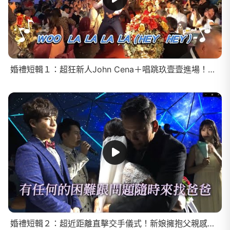
婚禮短輯１：超狂新人John Cena＋唱跳玖壹壹進場！全場連線遊戲Kahoot問答題目竟引起公憤！
婚禮短輯２：超近距離直擊交手儀式！新娘擁抱父親感動落淚！