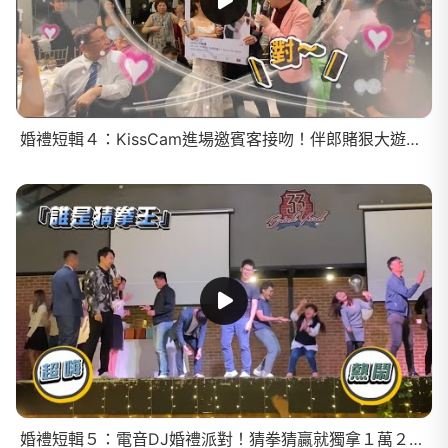
婚禮短輯４：KissCam進場邀賓客接吻！伴郎賭狠大遊戲輸了要捐５千？摸彩全場一人獨得２萬５！
婚禮短輯５：電音DJ婚禮派對！猜拳猜贏就獨拿１萬２？新人驚喜頒獎盃給雙方爸媽！