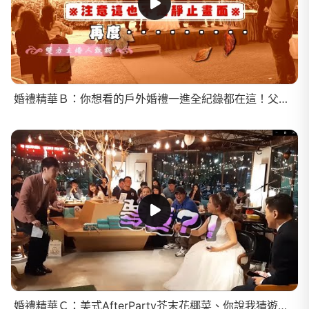
婚禮精華Ｂ：你想看的戶外婚禮一進全紀錄都在這！父母致詞直言要新人快生小孩～新人表情壓力山大 XD
婚禮精華Ｃ：美式AfterParty芥末花椰菜、你說我猜遊戲超爆笑！地中海賓客竟中唯一特獎吹風機！