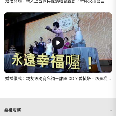
婚禮開場：新人上台搞得像演唱會轟動？新郎交換誓言內容竟引起全場男士公憤？
婚禮儀式：親友致詞竟忘詞＋離題 XD？香檳塔、切蛋糕、交杯酒～愛的儀式全都錄！
婚禮服務