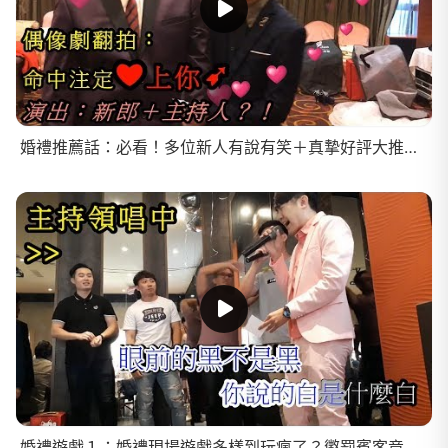
婚禮推薦話：必看！多位新人有說有笑＋真摯好評大推斯杰的現場！
婚禮遊戲１：婚禮現場遊戲多樣到玩瘋了？懲罰賓客竟被要求獻歌給新郎！