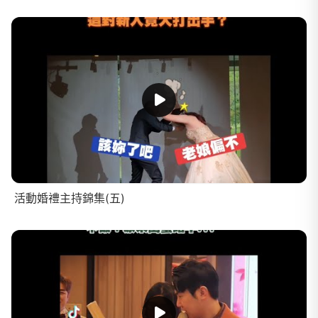
活動婚禮主持錦集(五)