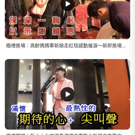
婚禮進場：高齡媽媽牽新娘走紅毯感動催淚～新郎進場竟浪漫單膝下跪獻花！