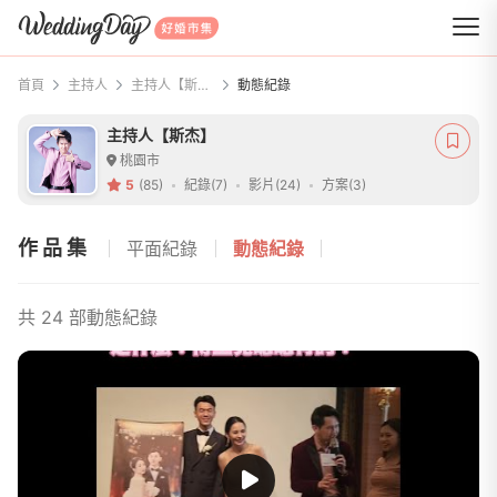
WeddingDay 好婚市集
首頁
主持人
主持人【斯杰】
動態紀錄
主持人【斯杰】
桃園市
5
(85)
紀錄(7)
影片(24)
方案(3)
作品集
平面紀錄
動態紀錄
共 24 部動態紀錄