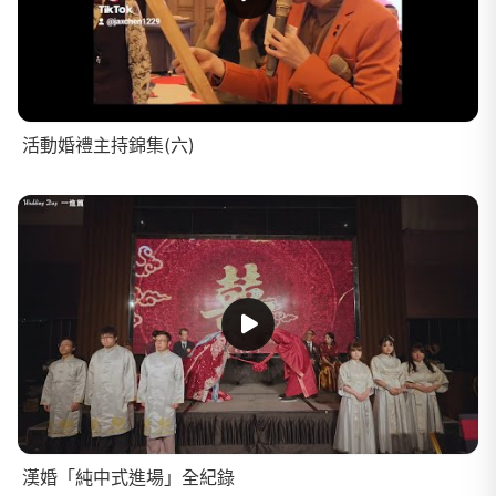
活動婚禮主持錦集(六)
漢婚「純中式進場」全紀錄