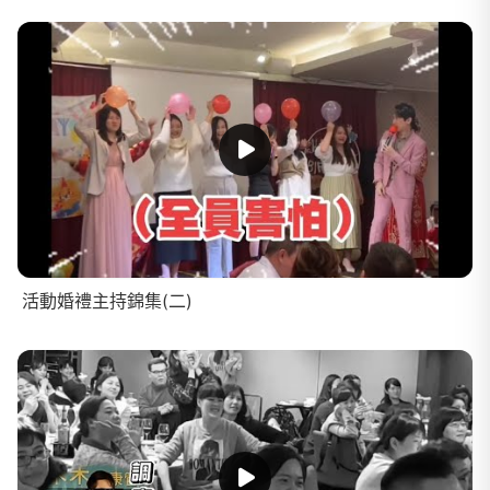
活動婚禮主持錦集(二)