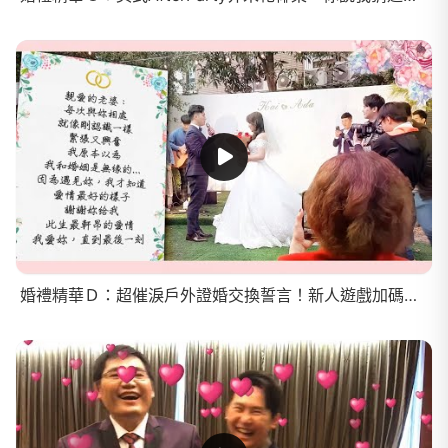
婚禮精華Ｄ：超催淚戶外證婚交換誓言！新人遊戲加碼加到二萬現金！伴郎不用手穿內褲模樣滑稽～