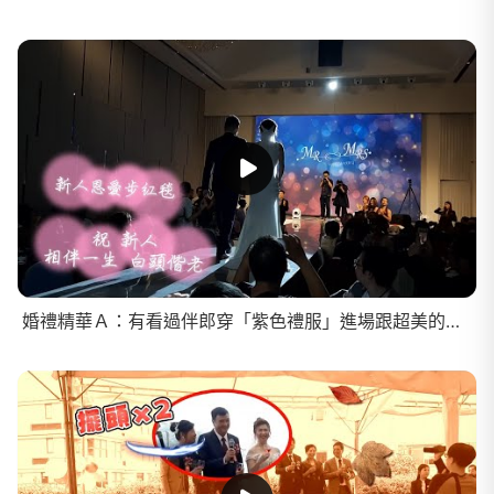
婚禮精華Ａ：有看過伴郎穿「紫色禮服」進場跟超美的「升降台紅毯」嗎！新人帶隊拚酒炸翻全場！