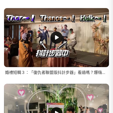
婚禮短輯３：「復仇者聯盟版抖計步器」看過嗎？爆嗨又超中二的原創婚禮遊戲！