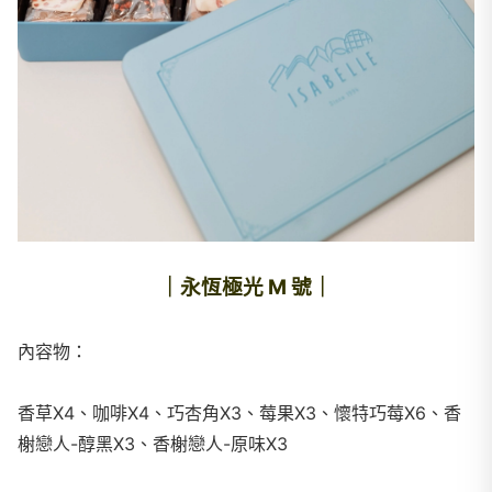
｜永恆極光 M 號｜
內容物：
香草X4、咖啡X4、巧杏角X3、莓果X3、懷特巧莓X6、香
榭戀人-醇黑X3、香榭戀人-原味X3