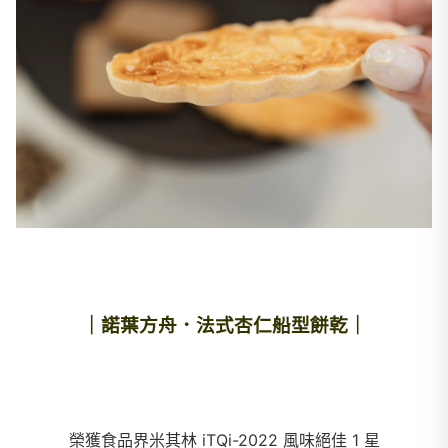
｜諾葉方舟．法式杏仁船型餅乾｜
榮獲食品界米其林 iTQi-2022 風味絕佳 1 星